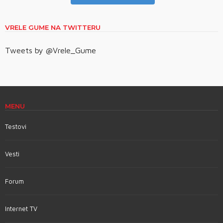
VRELE GUME NA TWITTERU
Tweets by @Vrele_Gume
MENU
Testovi
Vesti
Forum
Internet TV