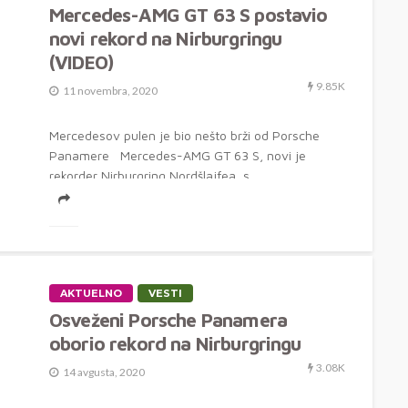
Mercedes-AMG GT 63 S postavio
novi rekord na Nirburgringu
(VIDEO)
9.85K
11 novembra, 2020
Mercedesov pulen je bio nešto brži od Porsche
Panamere Mercedes-AMG GT 63 S, novi je
rekorder Nirburgring Nordšlajfea, s...
AKTUELNO
VESTI
Osveženi Porsche Panamera
oborio rekord na Nirburgringu
3.08K
14 avgusta, 2020