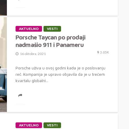
AKTUELNO
VESTI
Porsche Taycan po prodaji
nadmašio 911 i Panameru
3.05K
16 oktobra, 2021
Porsche uživa u ovoj godini kada je o poslovanju
reč. Kompanija je upravo objavila da je u trećem
kvartalu globalni...
AKTUELNO
VESTI