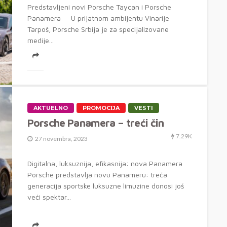
Predstavljeni novi Porsche Taycan i Porsche
Panamera U prijatnom ambijentu Vinarije
Tarpoš, Porsche Srbija je za specijalizovane
medije...
AKTUELNO
PROMOCIJA
VESTI
Porsche Panamera – treći čin
7.29K
27 novembra, 2023
Digitalna, luksuznija, efikasnija: nova Panamera
Porsche predstavlja novu Panameru: treća
generacija sportske luksuzne limuzine donosi još
veći spektar...