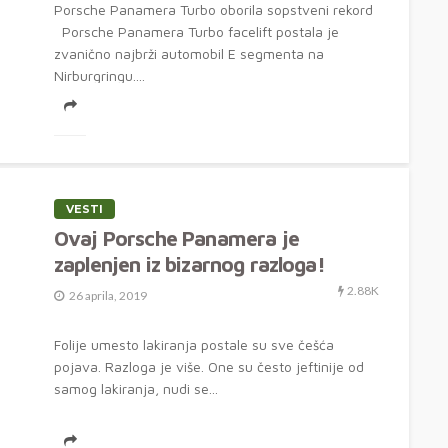
Porsche Panamera Turbo oborila sopstveni rekord
Porsche Panamera Turbo facelift postala je
zvanično najbrži automobil E segmenta na
Nirburgringu....
VESTI
Ovaj Porsche Panamera je
zaplenjen iz bizarnog razloga!
2.88K
26 aprila, 2019
Folije umesto lakiranja postale su sve češća
pojava. Razloga je više. One su često jeftinije od
samog lakiranja, nudi se...