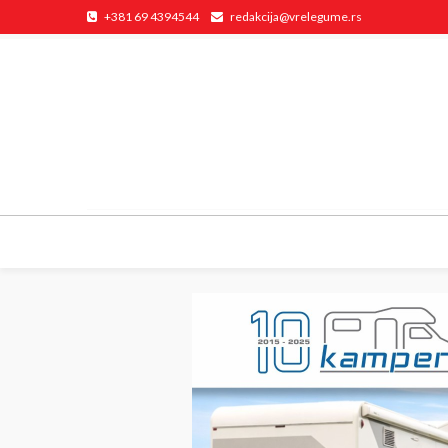
+381 69 4394544
redakcija@vrelegume.rs