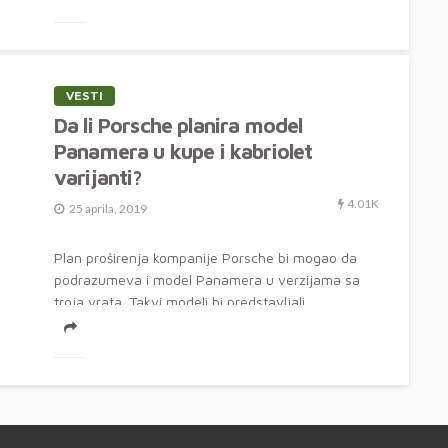
VESTI
Da li Porsche planira model
Panamera u kupe i kabriolet
varijanti?
4.01K
25 aprila, 2019
Plan proširenja kompanije Porsche bi mogao da
podrazumeva i model Panamera u verzijama sa
troja vrata. Takvi modeli bi predstavljali...