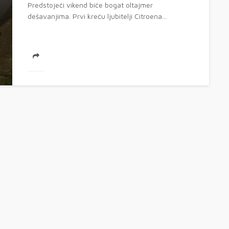
Predstojeći vikend biće bogat oltajmer
dešavanjima. Prvi kreću ljubitelji Citroena...