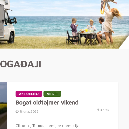
OGAĐAJI
AKTUELNO
VESTI
Bogat oldtajmer vikend
3.19K
8 juna, 2023
Citroen , Tomos, Lemijev memorijal . . .