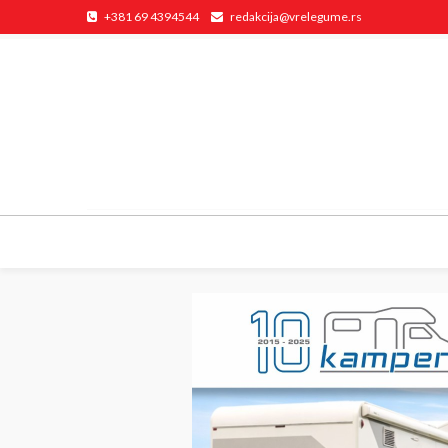
+381 69 4394544
redakcija@vrelegume.rs