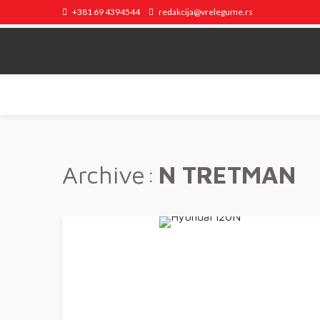
+381 69 4394544
redakcija@vrelegume.rs
Archive
N TRETMAN