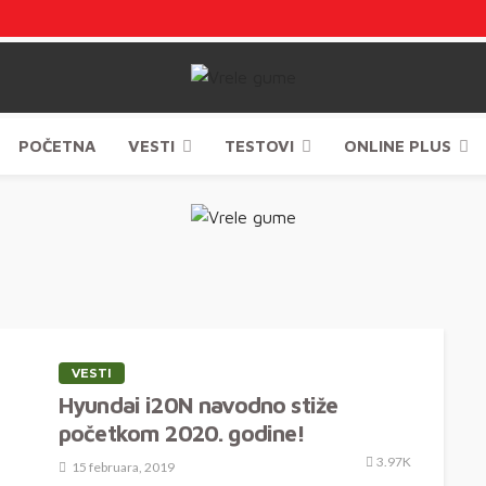
POČETNA
VESTI
TESTOVI
ONLINE PLUS
VESTI
Hyundai i20N navodno stiže
početkom 2020. godine!
3.97K
15 februara, 2019