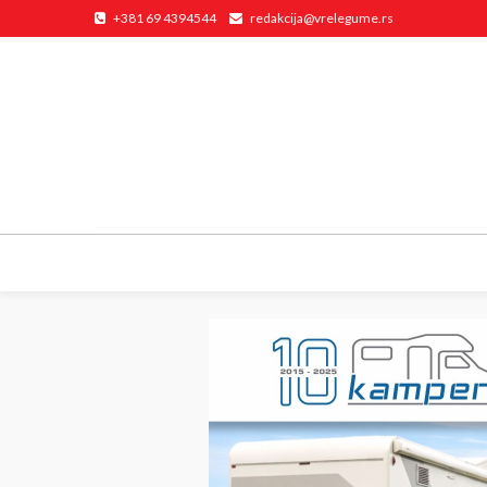
+381 69 4394544
redakcija@vrelegume.rs