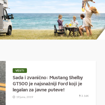
VESTI
Sada i zvanično: Mustang Shelby
GT500 je najsnažniji Ford koji je
legalan za javne puteve!
3.16K
19 juna, 2019