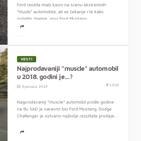
Ford možda malo kasni na scenu ekstremnih
“musle” automobila, ali se čekanje i te kako
isplatilo. Naime, novi Ford Mustang...
VESTI
Najprodavaniji “muscle” automobil
u 2018. godini je…?
2.81K
4 januara, 2019
Najprodavaniji “muscle” automobil prošle godine
na tlu SAD je naravno bio Ford Mustang. Dodge
Challenger je ostvario najbolje rezultate prodaje...