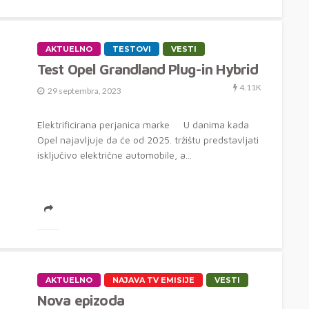
AKTUELNO
TESTOVI
VESTI
Test Opel Grandland Plug-in Hybrid
4.11K
29 septembra, 2023
Elektrificirana perjanica marke U danima kada
Opel najavljuje da će od 2025. tržištu predstavljati
isključivo električne automobile, a...
AKTUELNO
NAJAVA TV EMISIJE
VESTI
Nova epizoda