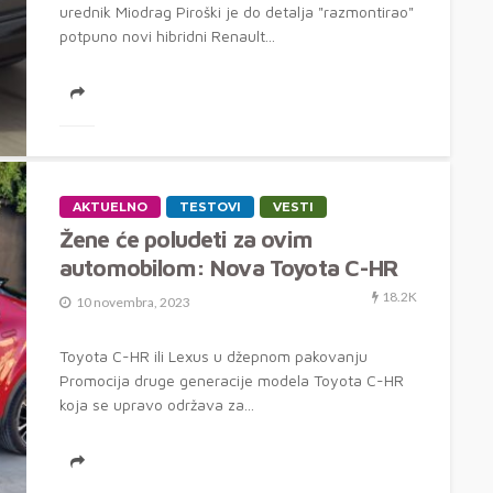
urednik Miodrag Piroški je do detalja "razmontirao"
potpuno novi hibridni Renault...
AKTUELNO
TESTOVI
VESTI
Žene će poludeti za ovim
automobilom: Nova Toyota C-HR
18.2K
10 novembra, 2023
Toyota C-HR ili Lexus u džepnom pakovanju
Promocija druge generacije modela Toyota C-HR
koja se upravo održava za...