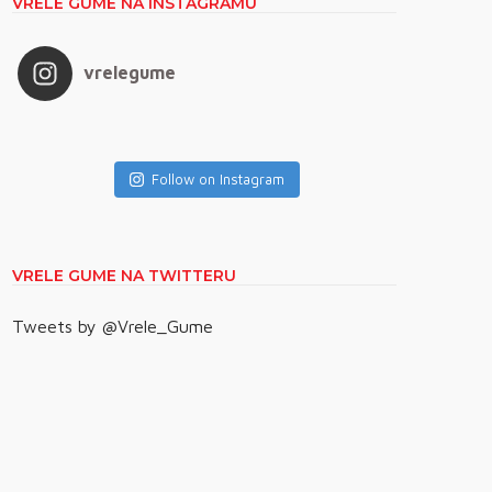
VRELE GUME NA INSTAGRAMU
vrelegume
Follow on Instagram
VRELE GUME NA TWITTERU
Tweets by @Vrele_Gume