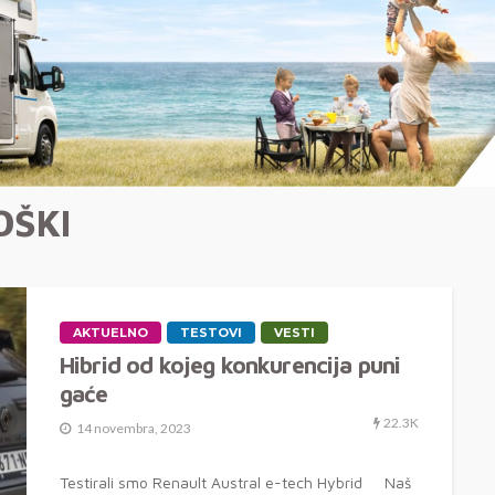
OŠKI
AKTUELNO
TESTOVI
VESTI
Hibrid od kojeg konkurencija puni
gaće
22.3K
14 novembra, 2023
Testirali smo Renault Austral e-tech Hybrid Naš