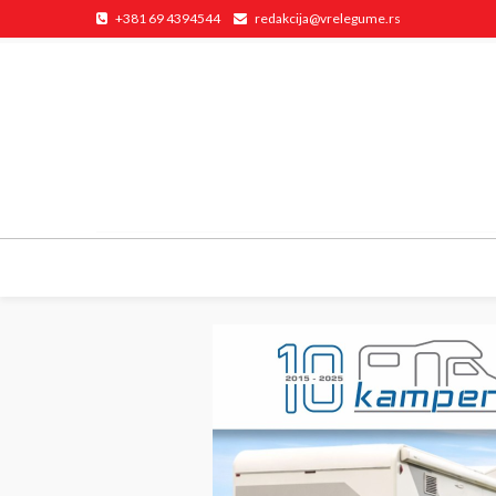
+381 69 4394544
redakcija@vrelegume.rs