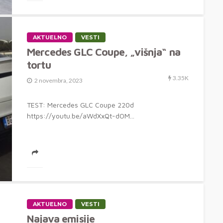
AKTUELNO
VESTI
Mercedes GLC Coupe, „višnja“ na
tortu
3.35K
2 novembra, 2023
TEST: Mercedes GLC Coupe 220d
https://youtu.be/aWdXxQt-dOM...
AKTUELNO
VESTI
Najava emisije