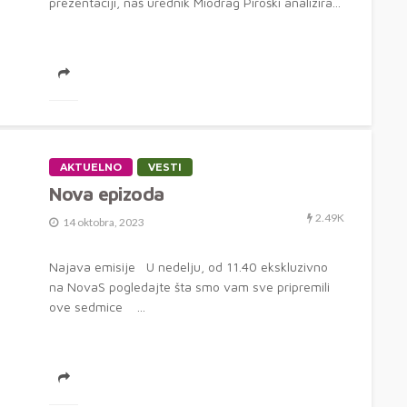
prezentaciji, naš urednik Miodrag Piroški analizira...
AKTUELNO
VESTI
Nova epizoda
2.49K
14 oktobra, 2023
Najava emisije U nedelju, od 11.40 ekskluzivno
na NovaS pogledajte šta smo vam sve pripremili
ove sedmice ...