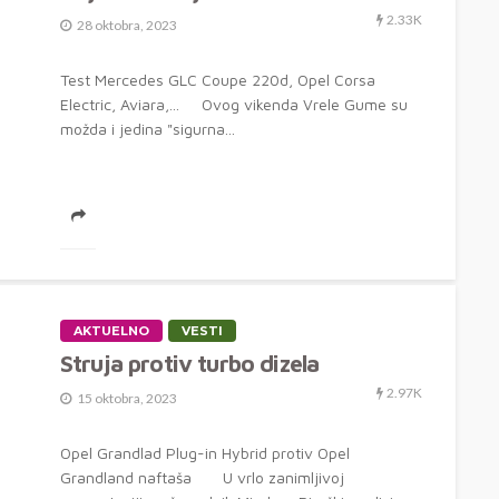
2.33K
28 oktobra, 2023
Test Mercedes GLC Coupe 220d, Opel Corsa
Electric, Aviara,... Ovog vikenda Vrele Gume su
možda i jedina "sigurna...
AKTUELNO
VESTI
Struja protiv turbo dizela
2.97K
15 oktobra, 2023
Opel Grandlad Plug-in Hybrid protiv Opel
Grandland naftaša U vrlo zanimljivoj