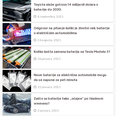
Toyota ulaže gotovo 14 milijardi dolara u
baterije do 2030.
8 septembra, 2021
Odgovor na pitanje koliki je životni vek baterije
u električnim automobilima
24 avgusta, 2021
Koliko košta zamena baterija na Tesla Modelu 3?
26 januara, 2021
Nove baterije za električne automobile mogu
da se napune za pet minuta
22 januara, 2021
Zašto su baterije tako „očajne“ po hladnom
vremenu?
2 januara, 2021