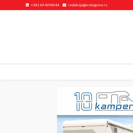
+381 69 4394544
redakcija@vrelegume.rs