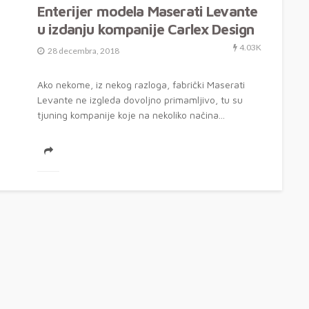
Enterijer modela Maserati Levante
u izdanju kompanije Carlex Design
4.03K
28 decembra, 2018
Ako nekome, iz nekog razloga, fabrički Maserati
Levante ne izgleda dovoljno primamljivo, tu su
tjuning kompanije koje na nekoliko načina...