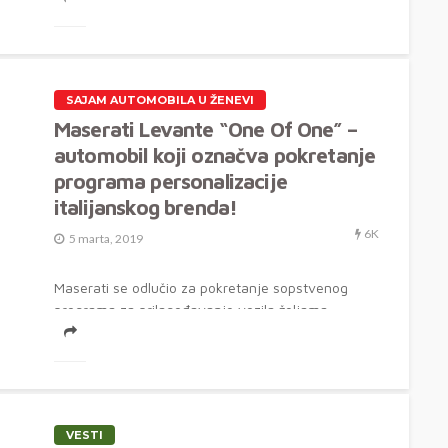
SAJAM AUTOMOBILA U ŽENEVI
Maserati Levante “One Of One” –
automobil koji označva pokretanje
programa personalizacije
italijanskog brenda!
6K
5 marta, 2019
Maserati se odlučio za pokretanje sopstvenog
programa za prilagođavanje vozila željama
kupaca, a model Levante "One of One" je tu...
VESTI