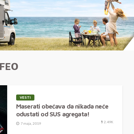
FEO
VESTI
Maserati obećava da nikada neće
odustati od SUS agregata!
2.49K
7 maja, 2019