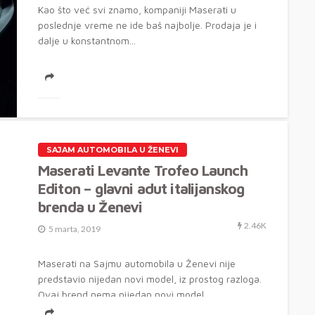
Kao što već svi znamo, kompaniji Maserati u
poslednje vreme ne ide baš najbolje. Prodaja je i
dalje u konstantnom...
SAJAM AUTOMOBILA U ŽENEVI
Maserati Levante Trofeo Launch
Editon – glavni adut italijanskog
brenda u Ženevi
2.46K
5 marta, 2019
Maserati na Sajmu automobila u Ženevi nije
predstavio nijedan novi model, iz prostog razloga.
Ovaj brend nema nijedan novi model....