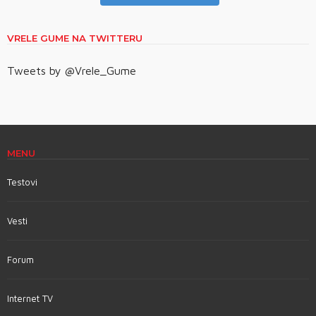
VRELE GUME NA TWITTERU
Tweets by @Vrele_Gume
MENU
Testovi
Vesti
Forum
Internet TV