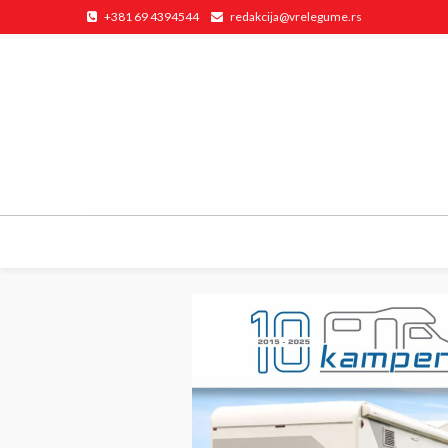
+381 69 4394544
redakcija@vrelegume.rs