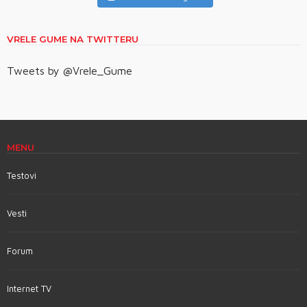
VRELE GUME NA TWITTERU
Tweets by @Vrele_Gume
MENU
Testovi
Vesti
Forum
Internet TV