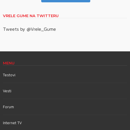
VRELE GUME NA TWITTERU
Tweets by @Vrele_Gume
MENU
Testovi
Vesti
Forum
Internet TV