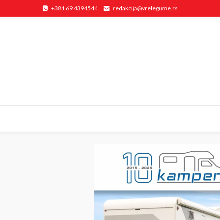
+381 69 4394544
redakcija@vrelegume.rs