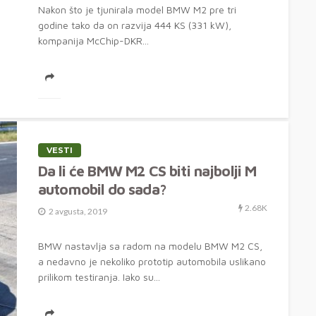
Nakon što je tjunirala model BMW M2 pre tri
godine tako da on razvija 444 KS (331 kW),
kompanija McChip-DKR...
VESTI
Da li će BMW M2 CS biti najbolji M
automobil do sada?
2.68K
2 avgusta, 2019
BMW nastavlja sa radom na modelu BMW M2 CS,
a nedavno je nekoliko prototip automobila uslikano
prilikom testiranja. Iako su...