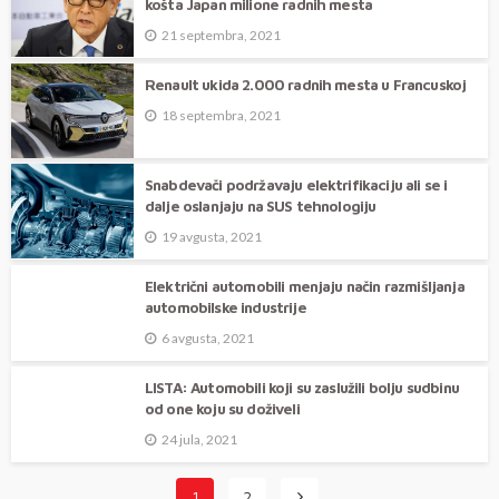
košta Japan milione radnih mesta
21 septembra, 2021
Renault ukida 2.000 radnih mesta u Francuskoj
18 septembra, 2021
Snabdevači podržavaju elektrifikaciju ali se i
dalje oslanjaju na SUS tehnologiju
19 avgusta, 2021
Električni automobili menjaju način razmišljanja
automobilske industrije
6 avgusta, 2021
LISTA: Automobili koji su zaslužili bolju sudbinu
od one koju su doživeli
24 jula, 2021
1
2