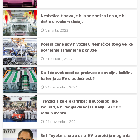
Nestašica čipova je bila neizbežna i do nje bi
došlo u svakom slučaju
3 marta, 2022
Porast cena novih vozila u Nemačkoj zbog velike
potražnje i smanjene ponude
4 februara, 2022
Da li će svet moći da proizvede dovoljnu količinu
baterija za EV u budućnosti?
21 decembra, 2021
Tranzicija ka elektrifikaciji automobilske
industrije bi mogla da košta Italiju 60.000
radnih mesta
21 novembra, 2021
Šef Toyote smatra da bi EV tranzicija mogla da