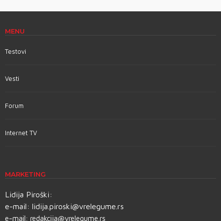
MENU
Testovi
Vesti
Forum
Internet TV
MARKETING
Lidija Piroški:
e-mail:
lidija.piroski@vrelegume.rs
e-mail:
redakcija@vrelegume.rs