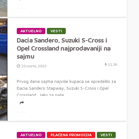
AKTUELNO
VESTI
Dacia Sandero, Suzuki S-Cross i
Opel Crossland najprodavaniji na
sajmu
11.3K
23 marta, 2023
Prvog dana sajma najviše kupaca se opredelilo za
Dacia Sandero Stapway, Suzuki S-Cross i Opel
Crossland Iako za naše...
AKTUELNO
PLAĆENA PROMOCIJA
VESTI