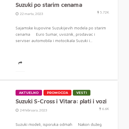
Suzuki po starim cenama
5.72K
22 marta, 2023
Sajamske kupovine Suzukijevih modela po starim
cenama Euro Sumar, uvoznik, prodavac i
serviser automobila i motocikala Suzuki i...
AKTUELNO
PROMOCIJA
VESTI
Suzuki S-Cross i Vitara: plati i vozi
6.6K
24 februara, 2023
Suzuki modeli, isporuka odmah Nakon dužeg