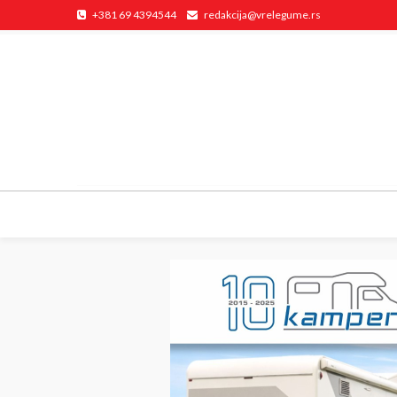
+381 69 4394544
redakcija@vrelegume.rs