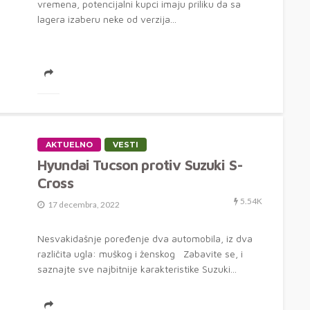
vremena, potencijalni kupci imaju priliku da sa
lagera izaberu neke od verzija...
AKTUELNO
VESTI
Hyundai Tucson protiv Suzuki S-
Cross
5.54K
17 decembra, 2022
Nesvakidašnje poređenje dva automobila, iz dva
različita ugla: muškog i ženskog Zabavite se, i
saznajte sve najbitnije karakteristike Suzuki...