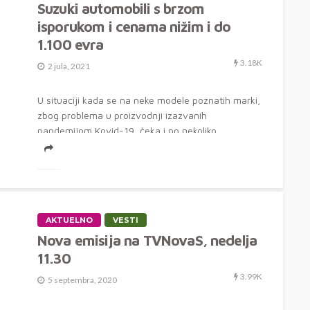
Suzuki automobili s brzom
isporukom i cenama nižim i do
1.100 evra
3.18K
2 jula, 2021
U situaciji kada se na neke modele poznatih marki,
zbog problema u proizvodnji izazvanih
pandemijom Kovid-19, čeka i po nekoliko...
AKTUELNO
VESTI
Nova emisija na TVNovaS, nedelja
11.30
3.99K
5 septembra, 2020