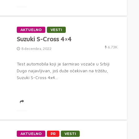
AKTUELNO
VESTI
Suzuki S-Cross 4×4
6.73K
8 decembra, 2022
Test automobila koji je šarmirao vozače u Srbiji
Dugo najavljivan, još duže očekivan na tržištu,
Suzuki S-Cross 4x4...
AKTUELNO
PR
VESTI