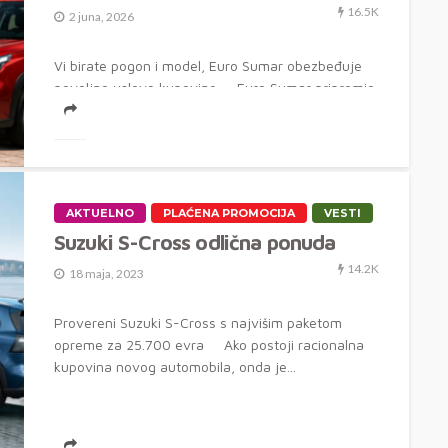
16.5K
2 juna, 2026
Vi birate pogon i model, Euro Sumar obezbeđuje
povoljne uslove kupovine Euro Sumar pripremio
je posebne uslove Suzuki...
AKTUELNO
PLAĆENA PROMOCIJA
VESTI
Suzuki S-Cross odlična ponuda
14.2K
18 maja, 2023
Provereni Suzuki S-Cross s najvišim paketom
opreme za 25.700 evra Ako postoji racionalna
kupovina novog automobila, onda je...