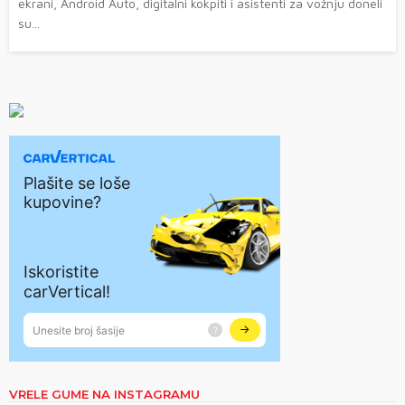
ekrani, Android Auto, digitalni kokpiti i asistenti za vožnju doneli
su...
VRELE GUME NA INSTAGRAMU