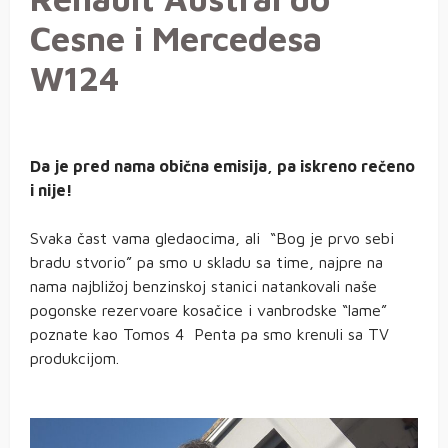
Cesne i Mercedesa
W124
Da je pred nama obična emisija, pa iskreno rečeno
i nije!
Svaka čast vama gledaocima, ali “Bog je prvo sebi
bradu stvorio” pa smo u skladu sa time, najpre na
nama najbližoj benzinskoj stanici natankovali naše
pogonske rezervoare kosačice i vanbrodske “lame”
poznate kao Tomos 4 Penta pa smo krenuli sa TV
produkcijom.