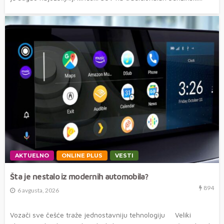
AKTUELNO
ONLINE PLUS
VESTI
Šta je nestalo iz modernih automobila?
894
6 avgusta, 2026
Vozači sve češće traže jednostavniju tehnologiju Veliki