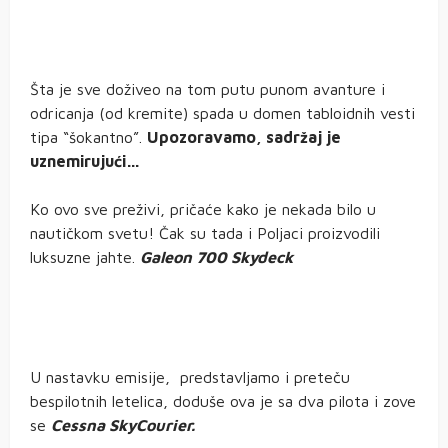
Šta je sve doživeo na tom putu punom avanture i
odricanja (od kremite) spada u domen tabloidnih vesti
tipa “šokantno”.
Upozoravamo, sadržaj je
uznemirujući…
Ko ovo sve preživi, pričaće kako je nekada bilo u
nautičkom svetu! Čak su tada i Poljaci proizvodili
luksuzne jahte.
Galeon 700 Skydeck
U nastavku emisije, predstavljamo i preteču
bespilotnih letelica, doduše ova je sa dva pilota i zove
se
Cessna SkyCourier.