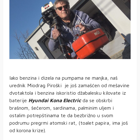
Iako benzina i dizela na pumpama ne manjka, naš
urednik Miodrag Piroški je još zamašćen od mešavine
dvotaktola i benzina iskoristio džabalesku kilovate iz
baterije
Hyundai Kona Electric
da se obskrbi
brašnom, šečerom, sardinama, palminim uljem i
ostalim potrepštinama te da bezbrižno u svom
podrumu pregrmi atomski rat, (toalet papira, ima još
od korona krize).