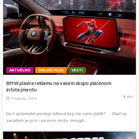
AKTUELNO
ONLINE PLUS
VESTI
BMW plasira reklamu na vašem skupo plaćenom
infotejmentu
484
9 avgusta, 2026
Da li automobil postaje bilbord koji ste sami platili? Glad za
zaradom je prvi i osnovni motiv mnogih...