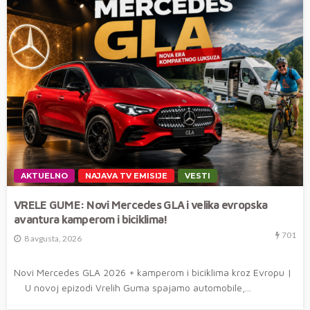
AKTUELNO
NAJAVA TV EMISIJE
VESTI
VRELE GUME: Novi Mercedes GLA i velika evropska
avantura kamperom i biciklima!
701
8 avgusta, 2026
Novi Mercedes GLA 2026 + kamperom i biciklima kroz Evropu |
U novoj epizodi Vrelih Guma spajamo automobile,...