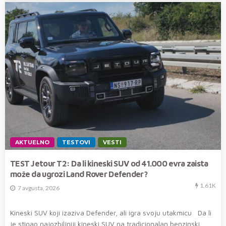
AKTUELNO
TESTOVI
VESTI
TEST Jetour T2: Da li kineski SUV od 41.000 evra zaista
može da ugrozi Land Rover Defender?
1.61K
7 avgusta, 2026
Kineski SUV koji izaziva Defender, ali igra svoju utakmicu Da li
je stigao najozbiljniji kineski SUV na tradicionalan benzinski...