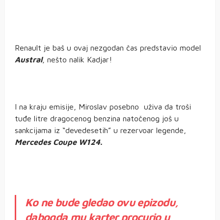
Renault je baš u ovaj nezgodan čas predstavio model
Austral
, nešto nalik Kadjar!
I na kraju emisije, Miroslav posebno uživa da troši
tuđe litre dragocenog benzina natočenog još u
sankcijama iz “devedesetih” u rezervoar legende,
Mercedes Coupe W124.
Ko ne bude gledao ovu epizodu,
dabogda mu karter procurio u