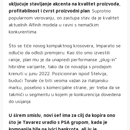
uključuje stavljanje akcenta na kvalitet proizvoda,
profitabilnost i čvrst proizvodni plan
. Suprotno
popularnom verovanju, on zastupa stav da je kvalitet
aktuelnih Alfinih modela u ravni s nemačkim
konkurentima.
Što se tiče novog kompaktnog krosovera, Imparato se
odlučio da odloži premijeru. Kao što smo izvestili
ranije, plan mu je da unapredi performanse „plug-in“
hibridne varijante, tako da će novajlija s prodajom
krenuti u junu 2022. Pozicioniran ispod Stelvija,
budući Tonale će biti veoma važan za italijansku
marku, posebno s komercijalne strane, jer treba da se
takmiči u segmentu u kojem je konkurencija dovedena
do usijanja.
U širem smislu, novi šef ima za cilj da kopira ono
što je Tavarez uradio s PSA grupom, kada je
kompanija bila na ivici bankrota, ali ju je