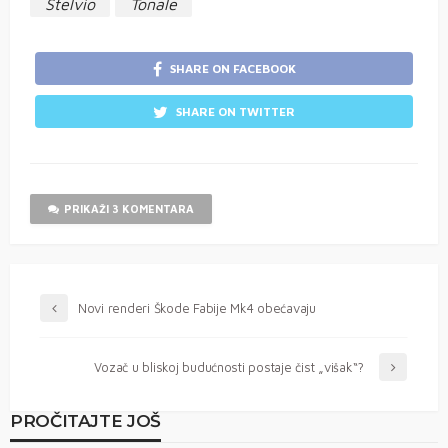
Stelvio
Tonale
SHARE ON FACEBOOK
SHARE ON TWITTER
PRIKAŽI 3 KOMENTARA
Novi renderi Škode Fabije Mk4 obećavaju
Vozač u bliskoj budućnosti postaje čist „višak“?
PROČITAJTE JOŠ