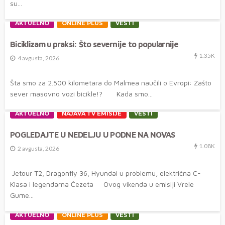
su...
AKTUELNO
ONLINE PLUS
VESTI
Biciklizam u praksi: Što severnije to popularnije
1.35K
4 avgusta, 2026
Šta smo za 2.500 kilometara do Malmea naučili o Evropi: Zašto
sever masovno vozi bicikle!? Kada smo...
AKTUELNO
NAJAVA TV EMISIJE
VESTI
POGLEDAJTE U NEDELJU U PODNE NA NOVAS
1.08K
2 avgusta, 2026
Jetour T2, Dragonfly 36, Hyundai u problemu, električna C-
Klasa i legendarna Čezeta Ovog vikenda u emisiji Vrele
Gume...
AKTUELNO
ONLINE PLUS
VESTI