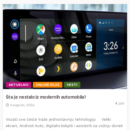
AKTUELNO
ONLINE PLUS
VESTI
Šta je nestalo iz modernih automobila?
289
6 avgusta, 2026
Vozači sve češće traže jednostavniju tehnologiju Veliki
ekrani, Android Auto, digitalni kokpiti i asistenti za vožnju doneli