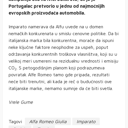
Portugalac pretvorio u jednu od najmoćnijih
evropskih proizvođača automobila.
Imparato namerava da Alfu uvede na u domen
nemačkih konkurenata u smislu cenovne politike. Da bi
italijanska marka bila konkurentna, moraće da ispuni
neke ključne faktore neophodne za uspeh, poput
održavanja konkurentnih troškova vlasništva, koji su u
velikoj meri usmereni na rezidualnu vrednosti i emisiju
CO
. S petogodišnjim planom koji podrazumeva
2
povratak Alfe Romeo tamo gde pripada, rezultati
neće biti trenutni, ali kada je reč o budućnosti ove
italijanske marke, nemamo sumnje da će biti svetla.
Vrele Gume
Tagovi
Alfa Romeo Giulia
Imparato