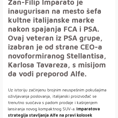
Žan-Filip Imparato je
inaugurisan na mesto šefa
kultne italijanske marke
nakon spajanja FCA i PSA.
Ovaj veteran iz PSA grupe,
izabran je od strane CEO-a
novoformiranog Stellantisa,
Karlosa Tavareza, s misijom
da vodi preporod Alfe.
Uz istoriju začinjenu brojnim neuspešnim pokušajima
oživljavanja poslovanja, italijanski proizvođač se
trenutno suočava s padom prodaje i kašnjenjem
lansiranja novog kompaktnog SUV-a.
Imparatova
strategija stavljanja Alfe na pravi kolosek