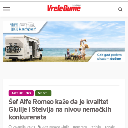
AKTUELNO
VESTI
Šef Alfe Romeo kaže da je kvalitet
Giulije i Stelvija na nivou nemačkih
konkurenata
26 aprila, 2021
Alfa Romeo Giulia
Imparato
Stelvio
Tonale