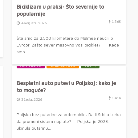
Biciklizam u praksi: Što severnije to
popularnije
1.36K
4 avgusta, 2026
Šta smo za 2.500 kilometara do Malmea naučili o
Evropi: Zašto sever masovno vozi bicikle!? Kada
smo...
AKTUELNO
ONLINE PLUS
VESTI
Besplatni auto putevi u Poljskoj: kako je
to moguće?
1.41K
31 jula, 2026
Poljska bez putarine za automobile: Da li Srbija treba
da promeni sistem naplate? Poljska je 2023.
ukinula putarinu...