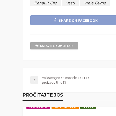
Renault Clio
vesti
Vrele Gume
SHARE ON FACEBOOK
OSTAVITE KOMENTAR
Volkswagen će modele ID.4 i ID.3
proizvoditi i u Kini!
PROČITAJTE JOŠ
AKTUELNO
ONLINE PLUS
VESTI