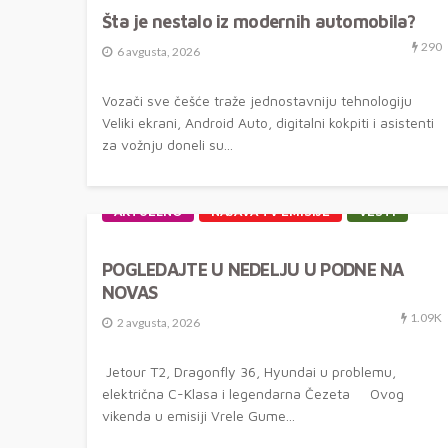
Šta je nestalo iz modernih automobila?
290
6 avgusta, 2026
Vozači sve češće traže jednostavniju tehnologiju
Veliki ekrani, Android Auto, digitalni kokpiti i asistenti
za vožnju doneli su...
AKTUELNO
NAJAVA TV EMISIJE
VESTI
POGLEDAJTE U NEDELJU U PODNE NA
NOVAS
1.09K
2 avgusta, 2026
Jetour T2, Dragonfly 36, Hyundai u problemu,
električna C-Klasa i legendarna Čezeta Ovog
vikenda u emisiji Vrele Gume...