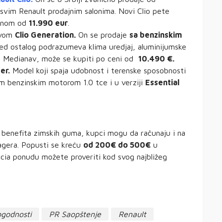
svim Renault prodajnim salonima. Novi Clio pete
cenom od
11.990 eur
.
zivom
Clio Generation.
On se prodaje
sa benzinskim
 ostalog podrazumeva klima uredjaj, aluminijumske
tem Medianav, može se kupiti po ceni od
10.490 €.
er.
Model koji spaja udobnost i terenske sposobnosti
m benzinskim motorom 1.0 tce i u verziji
Essential
benefita zimskih guma, kupci mogu da računaju i na
lagera. Popusti se kreću
od 200€ do 500€
u
cia ponudu možete proveriti kod svog najbližeg
godnosti
PR Saopštenje
Renault