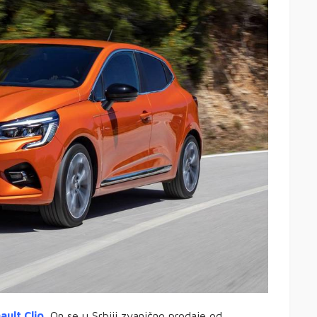
ault Clio.
On se u Srbiji zvanično prodaje od