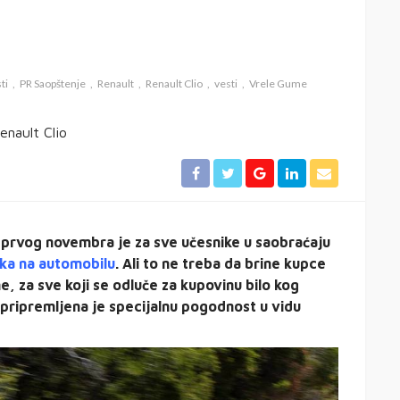
ti
PR Saopštenje
Renault
Renault Clio
vesti
Vrele Gume
prvog novembra je za sve učesnike u saobraćaju
ka na automobilu
. Ali to ne treba da brine kupce
, za sve koji se odluče za kupovinu bilo kog
ripremljena je specijalnu pogodnost u vidu