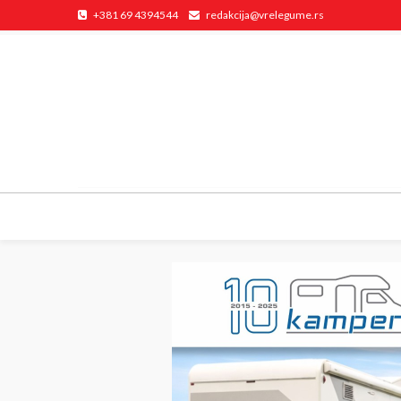
+381 69 4394544
redakcija@vrelegume.rs