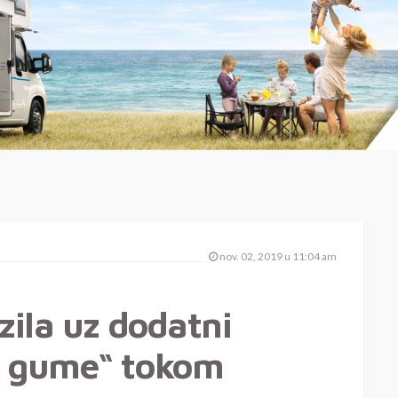
nov. 02, 2019 u 11:04 am
zila uz dodatni
e gume“ tokom