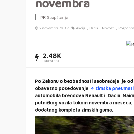
novembra
PR Saopštenje
2 novembra, 2019
Akcija
Dacia
Novosti
Pogodnos
2.48K
PREGLEDA
Po Zakonu o bezbednosti saobraćaja je od 
obavezno posedovanje
4 zimska pneumati
automobila brendova Renault i Dacia. Naime
putničkog vozila tokom novembra meseca, p
dodatnog kompleta zimskih guma.