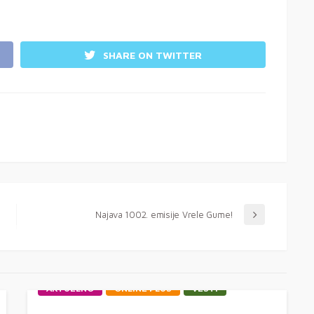
SHARE ON TWITTER
Najava 1002. emisije Vrele Gume!
AKTUELNO
ONLINE PLUS
VESTI