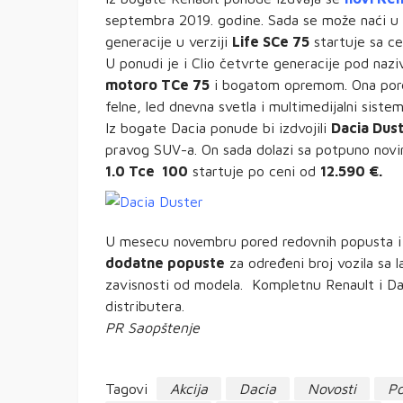
septembra 2019. godine. Sada se može naći u 
generacije u verziji
Life SCe 75
startuje sa 
U ponudi je i Clio četvrte generacije pod na
motoro TCe 75
i bogatom opremom. Ona pored
felne, led dnevna svetla i multimedijalni sis
Iz bogate Dacia ponude bi izdvojili
Dacia Dust
pravog SUV-a. On sada dolazi sa potpuno novi
1.0 Tce 100
startuje po ceni od
12.590 €.
U mesecu novembru pored redovnih popusta i 
dodatne popuste
za određeni broj vozila sa 
zavisnosti od modela. Kompletnu Renault i Da
distributera.
PR Saopštenje
Tagovi
Akcija
Dacia
Novosti
Po