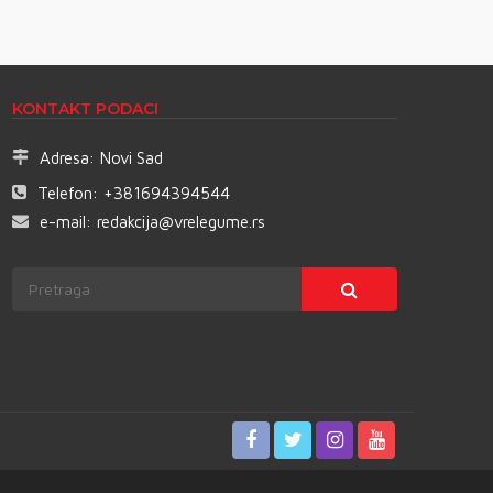
KONTAKT PODACI
Adresa:
Novi Sad
Telefon:
+381694394544
e-mail:
redakcija@vrelegume.rs