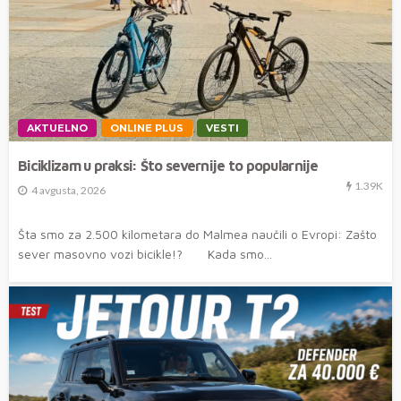
AKTUELNO
ONLINE PLUS
VESTI
Biciklizam u praksi: Što severnije to popularnije
1.39K
4 avgusta, 2026
Šta smo za 2.500 kilometara do Malmea naučili o Evropi: Zašto
sever masovno vozi bicikle!? Kada smo...