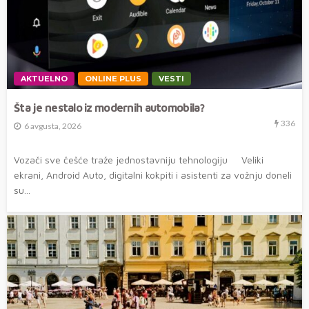
AKTUELNO
ONLINE PLUS
VESTI
Šta je nestalo iz modernih automobila?
336
6 avgusta, 2026
Vozači sve češće traže jednostavniju tehnologiju Veliki
ekrani, Android Auto, digitalni kokpiti i asistenti za vožnju doneli
su...