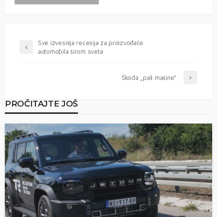
Sve izvesnija recesija za proizvođače
automobila širom sveta
Škoda „pali mašine“
PROČITAJTE JOŠ