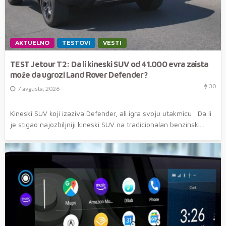
AKTUELNO
TESTOVI
VESTI
TEST Jetour T2: Da li kineski SUV od 41.000 evra zaista
može da ugrozi Land Rover Defender?
30
7 avgusta, 2026
Kineski SUV koji izaziva Defender, ali igra svoju utakmicu Da li
je stigao najozbiljniji kineski SUV na tradicionalan benzinski...