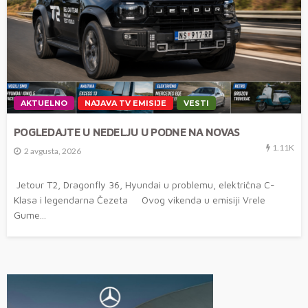
AKTUELNO
NAJAVA TV EMISIJE
VESTI
POGLEDAJTE U NEDELJU U PODNE NA NOVAS
1.11K
2 avgusta, 2026
Jetour T2, Dragonfly 36, Hyundai u problemu, električna C-
Klasa i legendarna Čezeta Ovog vikenda u emisiji Vrele
Gume...