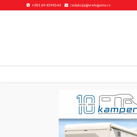
+381 69 4394544
redakcija@vrelegume.rs