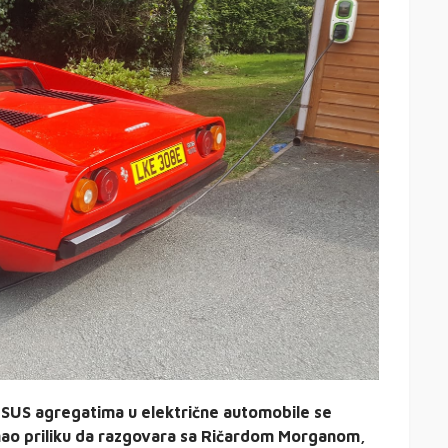
a SUS agregatima u električne automobile se
mao priliku da razgovara sa Ričardom Morganom,