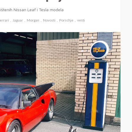
ištenih Nissan Leaf i Tesla modela
errari
Jaguar
Morgan
Novosti
Porschje
vesti