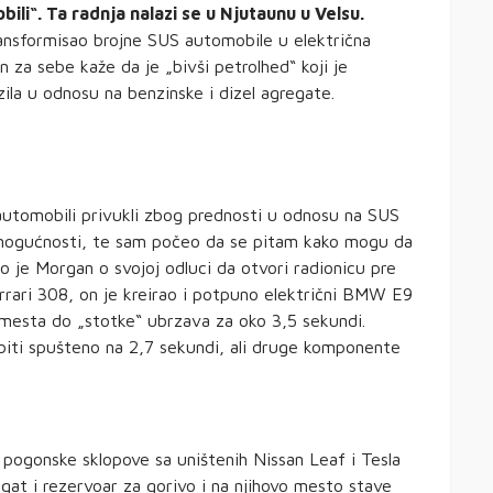
ili“. Ta radnja nalazi se u Njutaunu u Velsu.
ansformisao brojne SUS automobile u električna
 za sebe kaže da je „bivši petrolhed“ koji je
ila u odnosu na benzinske i dizel agregate.
i automobili privukli zbog prednosti u odnosu na SUS
 mogućnosti, te sam počeo da se pitam kako mogu da
ao je Morgan o svojoj odluci da otvori radionicu pre
errari 308, on je kreirao i potpuno električni BMW E9
z mesta do „stotke“ ubrzava za oko 3,5 sekundi.
iti spušteno na 2,7 sekundi, ali druge komponente
e pogonske sklopove sa uništenih Nissan Leaf i Tesla
gat i rezervoar za gorivo i na njihovo mesto stave