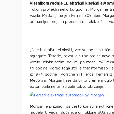
vlasnikom radnje „Električni klasični automob
Tokom proteklih nekoliko godina, Morgan je tr
vozila. Među njima je i Ferrari 308. Sam Morgan
primamljen brojnim prednostima električnih voz
„Nije bilo ništa ekološki, već su me električn
agregate. Takođe, otvorile su se brojne nove
vozilo učinim bržim, boljim, pouzdanijim?“ rek
tri godine. Pored toga što je transformisao F
iz 1974. godine i Porsche 911 Targa. Ferrari i
Međutim, Morgan kaže da bi to vreme moglo b
automobila ne bi izdržale takvo ubrzanje.
Morgan je priznao i da često koristi električn
modela. U većini slučajeva oni uklone SUS agre