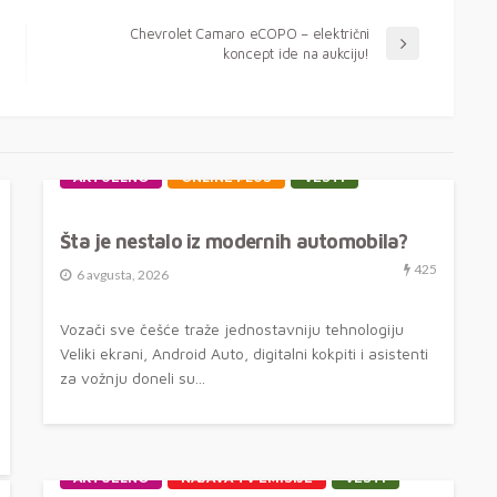
Chevrolet Camaro eCOPO – električni
koncept ide na aukciju!
AKTUELNO
ONLINE PLUS
VESTI
Šta je nestalo iz modernih automobila?
425
6 avgusta, 2026
Vozači sve češće traže jednostavniju tehnologiju
Veliki ekrani, Android Auto, digitalni kokpiti i asistenti
za vožnju doneli su...
AKTUELNO
NAJAVA TV EMISIJE
VESTI