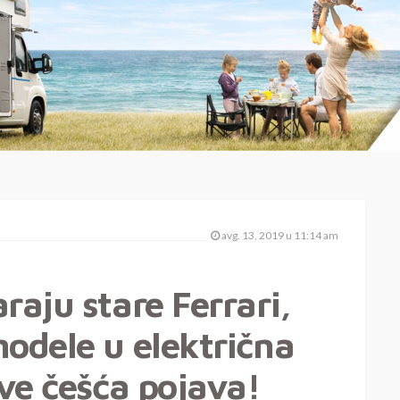
avg. 13, 2019 u 11:14 am
raju stare Ferrari,
odele u električna
sve češća pojava!