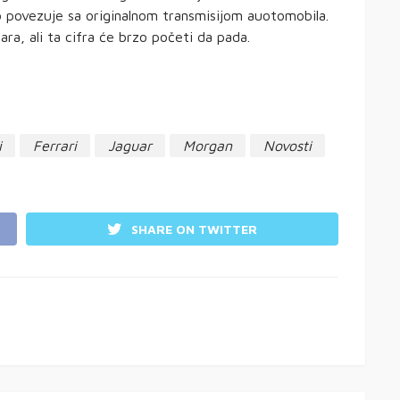
o povezuje sa originalnom transmisijom auotomobila.
ra, ali ta cifra će brzo početi da pada.
i
Ferrari
Jaguar
Morgan
Novosti
SHARE ON TWITTER