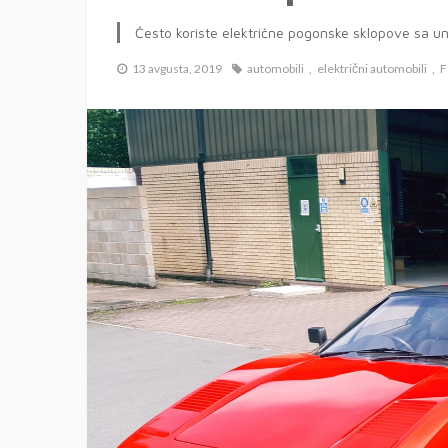
Često koriste električne pogonske sklopove sa un
13 avgusta, 2019
automobili
električni automobili
F