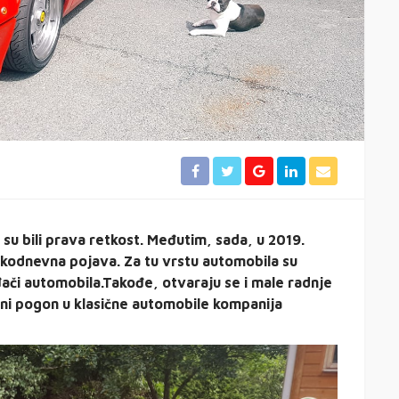
 su bili prava retkost. Međutim, sada, u 2019.
vakodnevna pojava. Za tu vrstu automobila su
đači automobila.
Takođe, otvaraju se i male radnje
ični pogon u klasične automobile kompanija