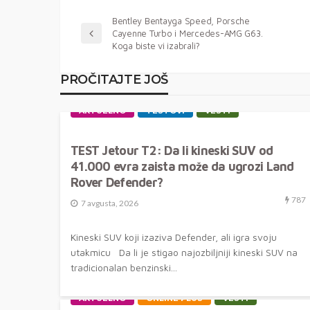
Bentley Bentayga Speed, Porsche
Cayenne Turbo i Mercedes-AMG G63.
Koga biste vi izabrali?
PROČITAJTE JOŠ
AKTUELNO
TESTOVI
VESTI
TEST Jetour T2: Da li kineski SUV od
41.000 evra zaista može da ugrozi Land
Rover Defender?
787
7 avgusta, 2026
Kineski SUV koji izaziva Defender, ali igra svoju
utakmicu Da li je stigao najozbiljniji kineski SUV na
tradicionalan benzinski...
AKTUELNO
ONLINE PLUS
VESTI