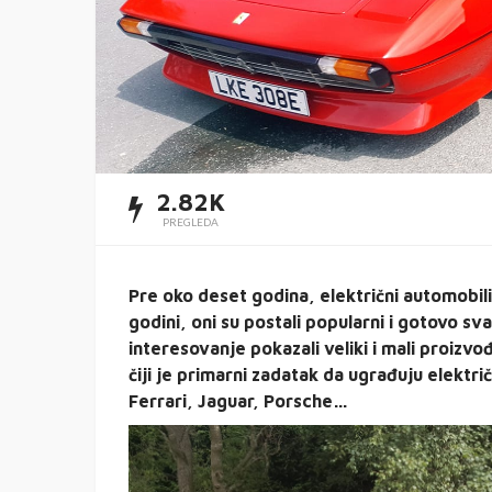
2.82K
PREGLEDA
Pre oko deset godina, električni automobili
godini, oni su postali popularni i gotovo s
interesovanje pokazali veliki i mali proizvo
čiji je primarni zadatak da ugrađuju elektr
Ferrari, Jaguar, Porsche…