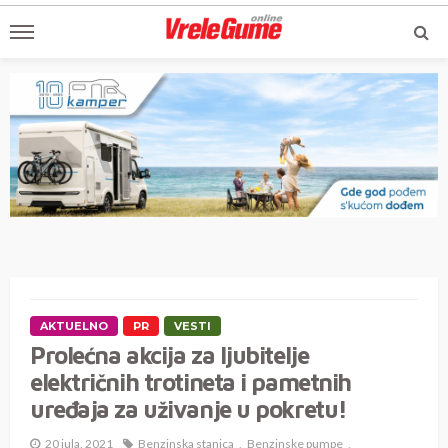
AKTUELNO
PR
VESTI
Prolećna akcija za ljubitelje
električnih trotineta i pametnih
uređaja za uživanje u pokretu!
20 jula, 2021
Benzinska stanica
Benzinske pumpe