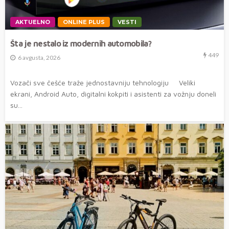
AKTUELNO
ONLINE PLUS
VESTI
Šta je nestalo iz modernih automobila?
449
6 avgusta, 2026
Vozači sve češće traže jednostavniju tehnologiju Veliki
ekrani, Android Auto, digitalni kokpiti i asistenti za vožnju doneli
su...