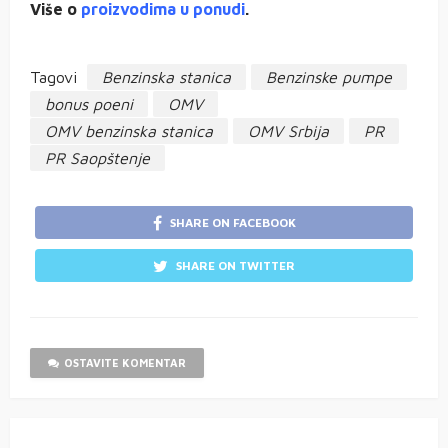
Više o
proizvodima u ponudi
.
Tagovi
Benzinska stanica
Benzinske pumpe
bonus poeni
OMV
OMV benzinska stanica
OMV Srbija
PR
PR Saopštenje
SHARE ON FACEBOOK
SHARE ON TWITTER
OSTAVITE KOMENTAR