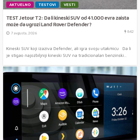
AKTUELNO
TESTOVI
VESTI
TEST Jetour T2: Da li kineski SUV od 41.000 evra zaista
može da ugrozi Land Rover Defender?
842
7 avgusta, 2026
Kineski SUV koji izaziva Defender, ali igra svoju utakmicu Da li
je stigao najozbiljniji kineski SUV na tradicionalan benzinski...