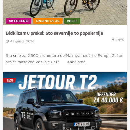
AKTUELNO
ONLINE PLUS
VESTI
Biciklizam u praksi: Što severnije to popularnije
1.49K
4 avgusta, 2026
Šta smo za 2.500 kilometara do Malmea naučili o Evropi: Zašto
sever masovno vozi bicikle!? Kada smo...