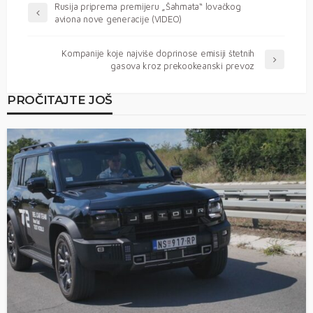
Rusija priprema premijeru „Šahmata“ lovačkog
aviona nove generacije (VIDEO)
Kompanije koje najviše doprinose emisiji štetnih
gasova kroz prekookeanski prevoz
PROČITAJTE JOŠ