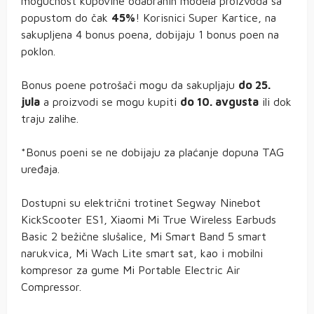
mogućnost kupovine odabranih modela proizvoda sa
popustom do čak
45%
! Korisnici Super Kartice, na
sakupljena 4 bonus poena, dobijaju 1 bonus poen na
poklon.
Bonus poene potrošači mogu da sakupljaju
do 25.
jula
a proizvodi se mogu kupiti
do 10. avgusta
ili dok
traju zalihe.
*Bonus poeni se ne dobijaju za plaćanje dopuna TAG
uređaja.
Dostupni su električni trotinet Segway Ninebot
KickScooter ES1, Xiaomi Mi True Wireless Earbuds
Basic 2 bežične slušalice, Mi Smart Band 5 smart
narukvica, Mi Wach Lite smart sat, kao i mobilni
kompresor za gume Mi Portable Electric Air
Compressor.