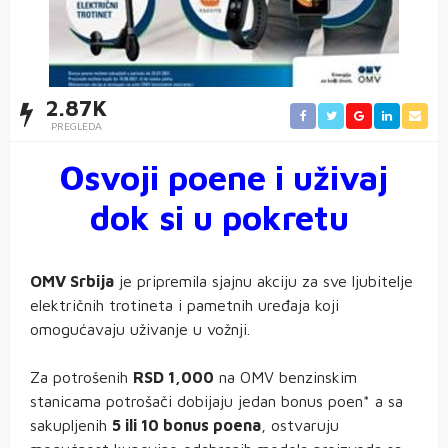
2.87K
PREGLEDA
Osvoji poene i uživaj
dok si u pokretu
OMV Srbija
je pripremila sjajnu akciju za sve ljubitelje
električnih trotineta i pametnih uređaja koji
omogućavaju uživanje u vožnji.
Za potrošenih
RSD 1,000
na OMV benzinskim
stanicama potrošači dobijaju jedan bonus poen* a sa
sakupljenih
5 ili 10 bonus poena
, ostvaruju