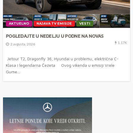
AKTUELNO
NAJAVA TV EMISIJE
VESTI
POGLEDAJTE U NEDELJU U PODNE NA NOVAS
1.17K
2 avgusta, 2026
Jetour T2, Dragonfly 36, Hyundai u problemu, električna C-
Klasa i legendarna Čezeta Ovog vikenda u emisiji Vrele
Gume...