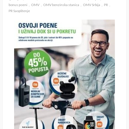
bonus poeni
OMV
OMV benzinska stanica
OMV Srbija
PR
PR Saopštenje