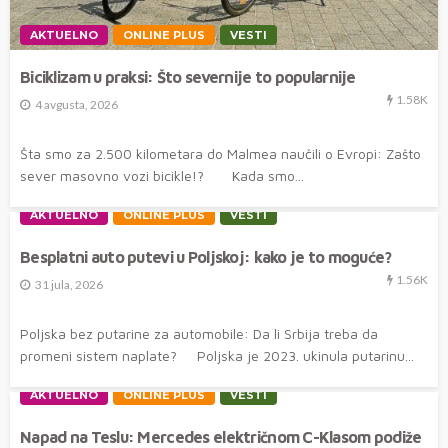
AKTUELNO
ONLINE PLUS
VESTI
Biciklizam u praksi: Što severnije to popularnije
1.58K
4 avgusta, 2026
Šta smo za 2.500 kilometara do Malmea naučili o Evropi: Zašto
sever masovno vozi bicikle!? Kada smo...
AKTUELNO
ONLINE PLUS
VESTI
Besplatni auto putevi u Poljskoj: kako je to moguće?
1.56K
31 jula, 2026
Poljska bez putarine za automobile: Da li Srbija treba da
promeni sistem naplate? Poljska je 2023. ukinula putarinu...
AKTUELNO
ONLINE PLUS
VESTI
Napad na Teslu: Mercedes električnom C-Klasom podiže