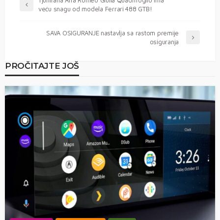
Tjunirana Alfa Romeo Giulia Quadrifoglio ima
veću snagu od modela Ferrari 488 GTB!
SAVA OSIGURANJE nastavlja sa rastom premije
osiguranja
PROČITAJTE JOŠ