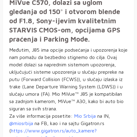
MiVue C570, dolazi sa uglom
gledanja od 150° i otvorom blende
od F1.8, Sony-ijevim kvalitetnim
STARVIS CMOS-om, opcijama GPS
praćenja i Parking Mode.
Međutim, J85 ima opcije podsećanja i upozorenja koje
nam pomažu da bezbedno stignemo do cilja. Ovaj
model dolazi sa naprednim sistemom upozorenja,
uključujući sisteme upozorenja u slučaju prepreke na
putu (Forward Collision (FCWS)), u slučaju izlaska iz
trake (Lane Departure Warning System (LDWS)) i u
slučaju umora (FA). Mio MiVue™ J85 je kompatibilan
sa zadnjom kamerom, MiVue™ A30, kako bi auto bio
siguran sa svih strana.
Za više informacija posetite:
Mio Srbija
na IN,
@miosrbija
na FB, kao i na sajtu Gigatron.rs
(
https://www.gigatron.rs/auto_kamere?