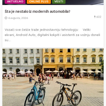
AKTUELNO
ONLINE PLUS
VESTI
Šta je nestalo iz modernih automobila?
632
6 avgusta, 2026
Vozači sve češće traže jednostavniju tehnologiju Veliki
ekrani, Android Auto, digitalni kokpiti i asistenti za vožnju doneli
su...