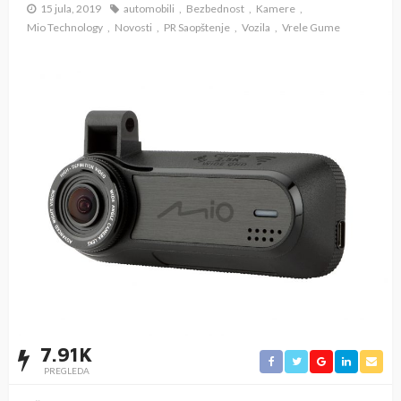
15 jula, 2019
automobili
Bezbednost
Kamere
Mio Technology
Novosti
PR Saopštenje
Vozila
Vrele Gume
7.91K
PREGLEDA