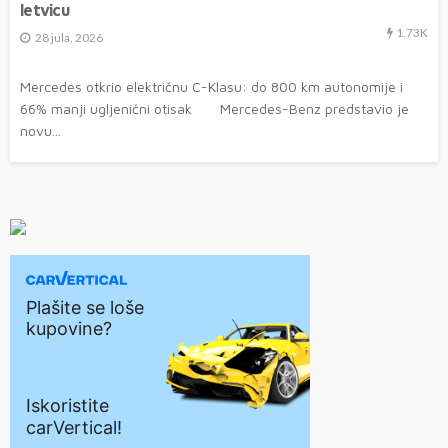
letvicu
1.73K
28 jula, 2026
Mercedes otkrio električnu C-Klasu: do 800 km autonomije i
66% manji ugljenični otisak Mercedes-Benz predstavio je
novu...