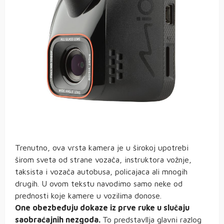
Trenutno, ova vrsta kamera je u širokoj upotrebi
širom sveta od strane vozača, instruktora vožnje,
taksista i vozača autobusa, policajaca ali mnogih
drugih. U ovom tekstu navodimo samo neke od
prednosti koje kamere u vozilima donose.
One obezbeđuju dokaze iz prve ruke u slučaju
saobraćajnih nezgoda.
To predstavllja glavni razlog