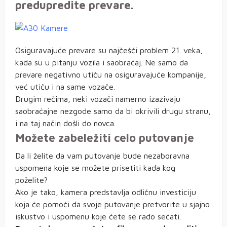
predupredite prevare.
Osiguravajuće prevare su najčešći problem 21. veka,
kada su u pitanju vozila i saobraćaj. Ne samo da
prevare negativno utiču na osiguravajuće kompanije,
već utiču i na same vozače.
Drugim rečima, neki vozači namerno izazivaju
saobraćajne nezgode samo da bi okrivili drugu stranu,
i na taj način došli do novca.
Možete zabeležiti celo putovanje
Da li želite da vam putovanje bude nezaboravna
uspomena koje se možete prisetiti kada kog
poželite?
Ako je tako, kamera predstavlja odličnu investiciju
koja će pomoći da svoje putovanje pretvorite u sjajno
iskustvo i uspomenu koje ćete se rado sećati.