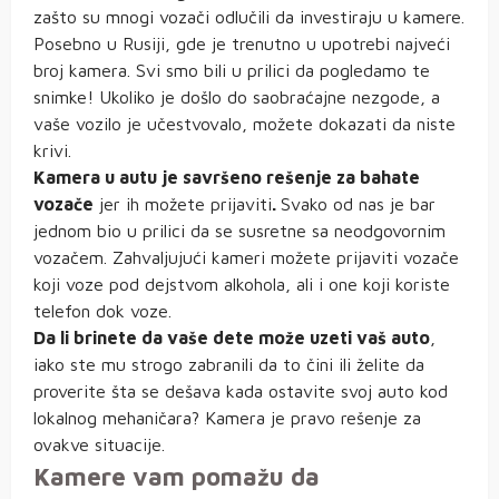
zašto su mnogi vozači odlučili da investiraju u kamere.
Posebno u Rusiji, gde je trenutno u upotrebi najveći
broj kamera. Svi smo bili u prilici da pogledamo te
snimke! Ukoliko je došlo do saobraćajne nezgode, a
vaše vozilo je učestvovalo, možete dokazati da niste
krivi.
Kamera u autu je savršeno rešenje za bahate
vozače
jer ih možete prijaviti
.
Svako od nas je bar
jednom bio u prilici da se susretne sa neodgovornim
vozačem. Zahvaljujući kameri možete prijaviti vozače
koji voze pod dejstvom alkohola, ali i one koji koriste
telefon dok voze.
Da li brinete da vaše dete može uzeti vaš auto
,
iako ste mu strogo zabranili da to čini ili želite da
proverite šta se dešava kada ostavite svoj auto kod
lokalnog mehaničara? Kamera je pravo rešenje za
ovakve situacije.
Kamere vam pomažu da