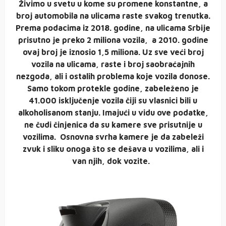
Živimo u svetu u kome su promene konstantne, a
broj automobila na ulicama raste svakog trenutka.
Prema podacima iz 2018. godine, na ulicama Srbije
prisutno je preko 2 miliona vozila, a 2010. godine
ovaj broj je iznosio 1,5 miliona. Uz sve veći broj
vozila na ulicama, raste i broj saobraćajnih
nezgoda, ali i ostalih problema koje vozila donose.
Samo tokom protekle godine, zabeleženo je
41.000 isključenje vozila čiji su vlasnici bili u
alkoholisanom stanju. Imajući u vidu ove podatke,
ne čudi činjenica da su kamere sve prisutnije u
vozilima. Osnovna svrha kamere je da zabeleži
zvuk i sliku onoga što se dešava u vozilima, ali i
van njih, dok vozite.