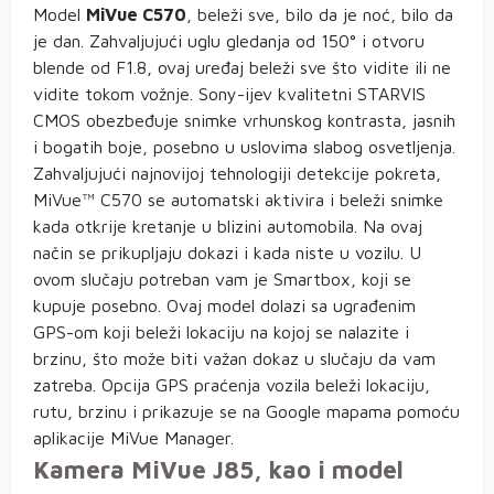
Model
MiVue C570
, beleži sve, bilo da je noć, bilo da
je dan. Zahvaljujući uglu gledanja od 150° i otvoru
blende od F1.8, ovaj uređaj beleži sve što vidite ili ne
vidite tokom vožnje. Sony-ijev kvalitetni STARVIS
CMOS obezbeđuje snimke vrhunskog kontrasta, jasnih
i bogatih boje, posebno u uslovima slabog osvetljenja.
Zahvaljujući najnovijoj tehnologiji detekcije pokreta,
MiVue™ C570 se automatski aktivira i beleži snimke
kada otkrije kretanje u blizini automobila. Na ovaj
način se prikupljaju dokazi i kada niste u vozilu. U
ovom slučaju potreban vam je Smartbox, koji se
kupuje posebno. Ovaj model dolazi sa ugrađenim
GPS-om koji beleži lokaciju na kojoj se nalazite i
brzinu, što može biti važan dokaz u slučaju da vam
zatreba. Opcija GPS praćenja vozila beleži lokaciju,
rutu, brzinu i prikazuje se na Google mapama pomoću
aplikacije MiVue Manager.
Kamera MiVue J85, kao i model