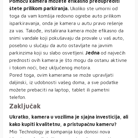
Pomoću kamera možete efikasno preduprediti
štete prilikom parkiranja.
Ukoliko ste umorni od
toga da vam komšija redovno ogrebe auto prilikom
isparkiravanja, onda je kamera u autu pravo rešenje
za vas.
Takođe, instalirana kamera može efikasno da
snimi vandale koji pokušavaju da provale u vaš auto,
posebno u slučaju da auto ostavljate na javnim
parkinzima koji su slabo osvetljeni.
Jedna
od najvećih
prednosti ovih kamera je što mogu da ostanu aktivne
i tokom noći, bez uključenog motora.
Pored toga, ovim kamerama se može upravljati
daljinski, iz udobnosti vašeg doma, a sve podatke
možete prebaciti na laptop, tablet ili pametni
telefon.
Zaključak
Ukratko, kamera u vozilima je sjajna investicija, ali
kako kupiti kvalitetnu, a pristupačnu kameru?
Mio Technology je kompanija koja donosi nova