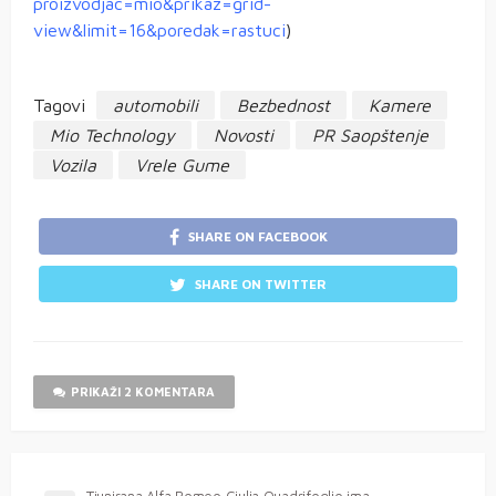
proizvodjac=mio&prikaz=grid-
view&limit=16&poredak=rastuci
)
Tagovi
automobili
Bezbednost
Kamere
Mio Technology
Novosti
PR Saopštenje
Vozila
Vrele Gume
SHARE ON FACEBOOK
SHARE ON TWITTER
PRIKAŽI 2 KOMENTARA