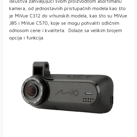
iskustva zahvaljujući svom proizvodnom asortimanu
kamera, od jednostavnih pristupačnih modela kao što
je MiVue C312 do vrhunskih modela, kao što su MiVue
J85 i MiVue C570, koje se mogu pohvaliti odličnim
odnosom cene i kvaliteta. Dolaze sa velikim brojem
opcija i funkcija.