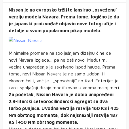
Nissan je na evropsko tržište lansirao „osveženu“
verziju modela Navara. Prema tome, logično je da
je japanski proizvođač objavio nove fotografije i
detalje o svom popularnom pikap modelu.
Minimalne promene na spoljašnjem dizajnu čine da
novi Navara izgleda… pa ne baš novo. Međutim,
većina unapređenja je sakriveno ispod haube. Prema
tome, novi Nissan Navara je ne samo udobniji i
ekonomičniji, već je i „sposobniji“ no ikad. Enterijer je
kao i spoljašnji dizajn modifikovan u veoma maloj meri.
Za početak, Nissan Navara je dobio unapređeni
2.3-litarski četvorocilindarski agregat sa dva
turbo punjača. Uvodna verzija razvija 160 KS i 425
Nm obrtnog momenta, dok najsnažniji razvija 187
KS i 450 Nm obrtnog momenta.
Nissan je dodao nove čelične klipove i karikame, novu