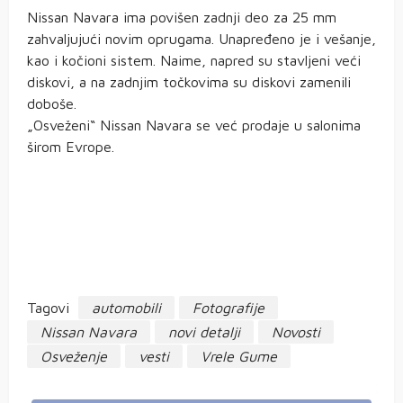
Nissan Navara ima povišen zadnji deo za 25 mm
zahvaljujući novim oprugama. Unapređeno je i vešanje,
kao i kočioni sistem. Naime, napred su stavljeni veći
diskovi, a na zadnjim točkovima su diskovi zamenili
doboše.
„Osveženi“ Nissan Navara se već prodaje u salonima
širom Evrope.
Tagovi
automobili
Fotografije
Nissan Navara
novi detalji
Novosti
Osveženje
vesti
Vrele Gume