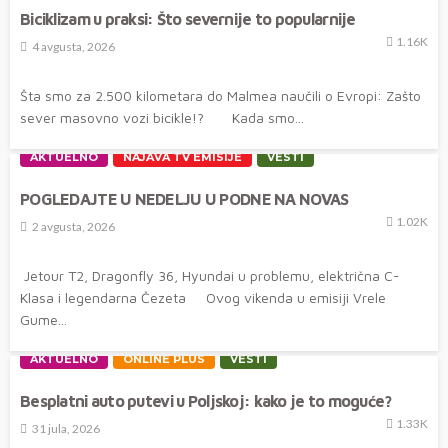
Biciklizam u praksi: Što severnije to popularnije
1.16K
4 avgusta, 2026
Šta smo za 2.500 kilometara do Malmea naučili o Evropi: Zašto
sever masovno vozi bicikle!? Kada smo...
AKTUELNO
NAJAVA TV EMISIJE
VESTI
POGLEDAJTE U NEDELJU U PODNE NA NOVAS
1.02K
2 avgusta, 2026
Jetour T2, Dragonfly 36, Hyundai u problemu, električna C-
Klasa i legendarna Čezeta Ovog vikenda u emisiji Vrele
Gume...
AKTUELNO
ONLINE PLUS
VESTI
Besplatni auto putevi u Poljskoj: kako je to moguće?
1.33K
31 jula, 2026