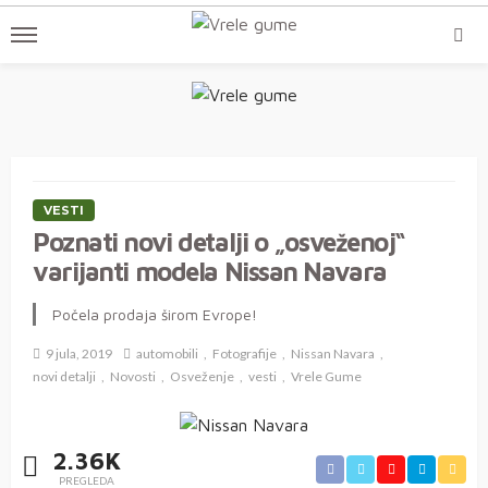
VESTI
Poznati novi detalji o „osveženoj“
varijanti modela Nissan Navara
Počela prodaja širom Evrope!
9 jula, 2019
automobili
Fotografije
Nissan Navara
novi detalji
Novosti
Osveženje
vesti
Vrele Gume
2.36K
PREGLEDA