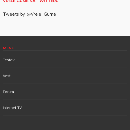
VRELE GUME NA TWITTERU
Tweets by @Vrele_Gume
MENU
Testovi
Vesti
Forum
Internet TV