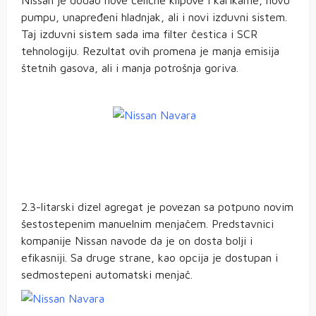
pumpu, unapređeni hladnjak, ali i novi izduvni sistem.
Taj izduvni sistem sada ima filter čestica i SCR
tehnologiju. Rezultat ovih promena je manja emisija
štetnih gasova, ali i manja potrošnja goriva.
2.3-litarski dizel agregat je povezan sa potpuno novim
šestostepenim manuelnim menjačem. Predstavnici
kompanije Nissan navode da je on dosta bolji i
efikasniji. Sa druge strane, kao opcija je dostupan i
sedmostepeni automatski menjač.