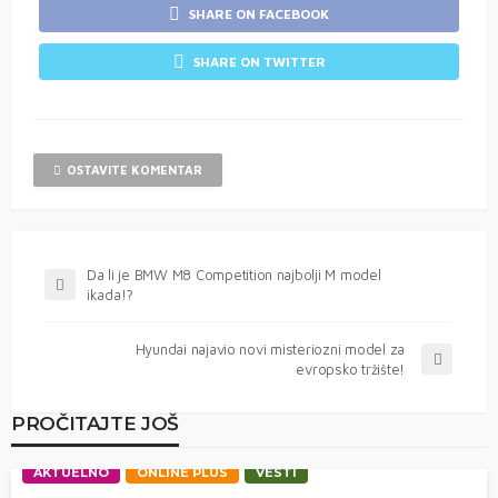
SHARE ON FACEBOOK
SHARE ON TWITTER
OSTAVITE KOMENTAR
Da li je BMW M8 Competition najbolji M model
ikada!?
Hyundai najavio novi misteriozni model za
evropsko tržište!
PROČITAJTE JOŠ
AKTUELNO
ONLINE PLUS
VESTI