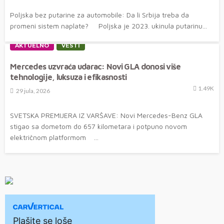
Poljska bez putarine za automobile: Da li Srbija treba da
promeni sistem naplate? Poljska je 2023. ukinula putarinu...
AKTUELNO
VESTI
Mercedes uzvraća udarac: Novi GLA donosi više
tehnologije, luksuza i efikasnosti
1.49K
29 jula, 2026
SVETSKA PREMIJERA IZ VARŠAVE: Novi Mercedes-Benz GLA
stigao sa dometom do 657 kilometara i potpuno novom
električnom platformom ...