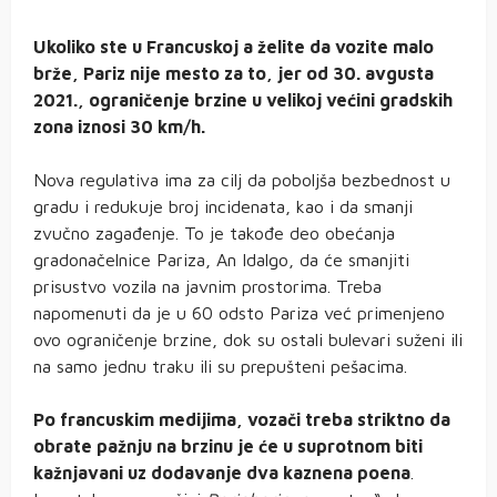
Ukoliko ste u Francuskoj a želite da vozite malo
brže, Pariz nije mesto za to, jer od 30. avgusta
2021., ograničenje brzine u velikoj većini gradskih
zona iznosi 30 km/h.
Nova regulativa ima za cilj da poboljša bezbednost u
gradu i redukuje broj incidenata, kao i da smanji
zvučno zagađenje. To je takođe deo obećanja
gradonačelnice Pariza, An Idalgo, da će smanjiti
prisustvo vozila na javnim prostorima. Treba
napomenuti da je u 60 odsto Pariza već primenjeno
ovo ograničenje brzine, dok su ostali bulevari suženi ili
na samo jednu traku ili su prepušteni pešacima.
Po francuskim medijima, vozači treba striktno da
obrate pažnju na brzinu je će u suprotnom biti
kažnjavani uz dodavanje dva kaznena poena
.