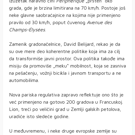
Izuzetak naravno čini
Peripherique
„prsten“ oko
grada, gde je brzina limitirana na 70 km/h. Postoje još
neke glavne saobraćajnice na kojima nije primenjeno
pravilo od 30 km/h, poput čuvenog
Avenue des
Champs-Élysées
.
Zamenik gradonačelnice, David Belijard, rekao je da
su ove mere deo koherentne politike koja ima za cilj
da transformiše javni prostor. Ova politika takođe ima
misiju da promoviše „meku“ mobilnost, koja se zasniva
na pešačenju, vožnji bicikla i javnom transportu a ne
automobilima.
Nova pariska regulativa zapravo reflektuje ono što je
već primenjeno na gotovo 200 gradova u Francuskoj.
Lion, treći po veličini grad u Zemlji galskih petolova,
uradiće isto sledeće godine.
U međuvremenu, i neke druge evropske zemlje su