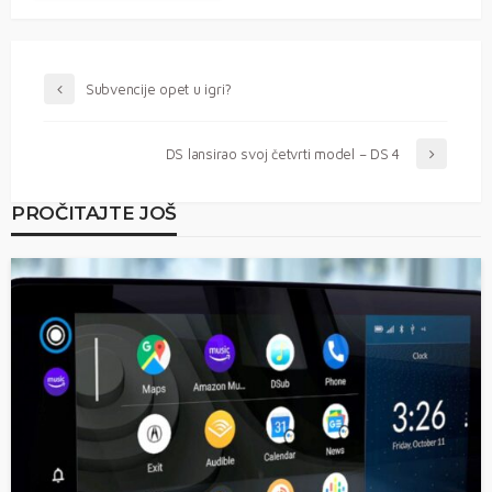
Subvencije opet u igri?
DS lansirao svoj četvrti model – DS 4
PROČITAJTE JOŠ