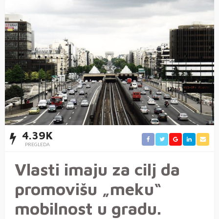
4.39K
PREGLEDA
Vlasti imaju za cilj da
promovišu „meku“
mobilnost u gradu.