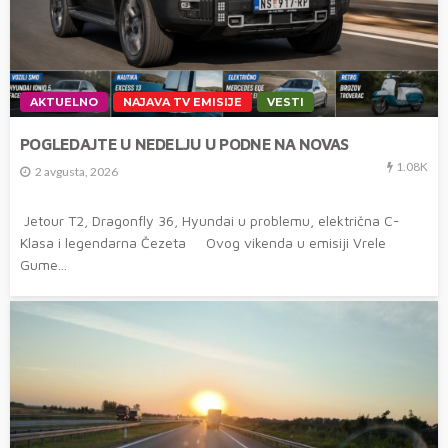
AKTUELNO
NAJAVA TV EMISIJE
VESTI
POGLEDAJTE U NEDELJU U PODNE NA NOVAS
1.08K
2 avgusta, 2026
Jetour T2, Dragonfly 36, Hyundai u problemu, električna C-
Klasa i legendarna Čezeta Ovog vikenda u emisiji Vrele
Gume...