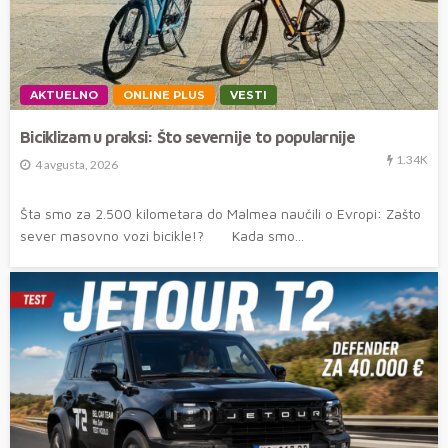
AKTUELNO
ONLINE PLUS
VESTI
Biciklizam u praksi: Što severnije to popularnije
1.34K
4 avgusta, 2026
Šta smo za 2.500 kilometara do Malmea naučili o Evropi: Zašto
sever masovno vozi bicikle!? Kada smo...