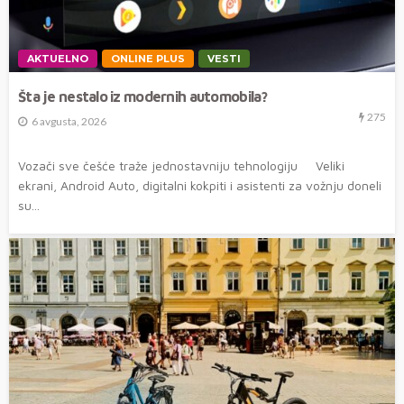
AKTUELNO
ONLINE PLUS
VESTI
Šta je nestalo iz modernih automobila?
275
6 avgusta, 2026
Vozači sve češće traže jednostavniju tehnologiju Veliki
ekrani, Android Auto, digitalni kokpiti i asistenti za vožnju doneli
su...