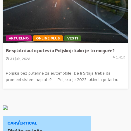
AKTUELNO
ONLINE PLUS
VESTI
Besplatni auto putevi u Poljskoj: kako je to moguće?
1.41K
31 jula, 2026
Poljska bez putarine za automobile: Da li Srbija treba da
promeni sistem naplate? Poljska je 2023. ukinula putarinu...