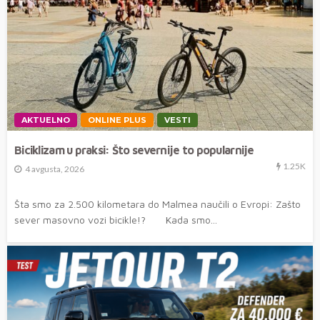
AKTUELNO
ONLINE PLUS
VESTI
Biciklizam u praksi: Što severnije to popularnije
1.25K
4 avgusta, 2026
Šta smo za 2.500 kilometara do Malmea naučili o Evropi: Zašto
sever masovno vozi bicikle!? Kada smo...