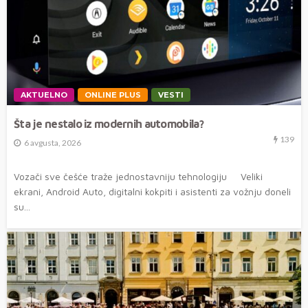
AKTUELNO
ONLINE PLUS
VESTI
Šta je nestalo iz modernih automobila?
139
6 avgusta, 2026
Vozači sve češće traže jednostavniju tehnologiju Veliki
ekrani, Android Auto, digitalni kokpiti i asistenti za vožnju doneli
su...