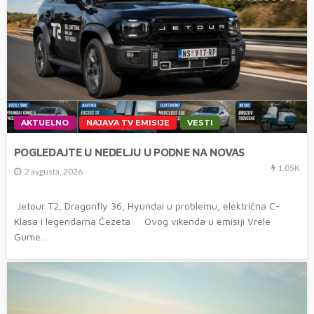
AKTUELNO
NAJAVA TV EMISIJE
VESTI
POGLEDAJTE U NEDELJU U PODNE NA NOVAS
1.05K
2 avgusta, 2026
Jetour T2, Dragonfly 36, Hyundai u problemu, električna C-
Klasa i legendarna Čezeta Ovog vikenda u emisiji Vrele
Gume...