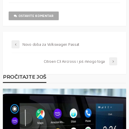
OSTAVITE KOMENTAR
Novo doba za Volkswagen Passat
Citroen C3 Aircross i još mnogo toga
PROČITAJTE JOŠ