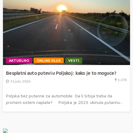
AKTUELNO
ONLINE PLUS
VESTI
Besplatni auto putevi u Poljskoj: kako je to moguće?
1.37K
31 jula, 2026
Poljska bez putarine za automobile: Da li Srbija treba da
promeni sistem naplate? Poljska je 2023. ukinula putarinu...