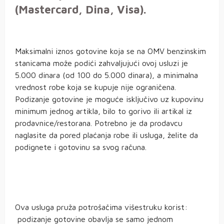
(Mastercard, Dina, Visa).
Maksimalni iznos gotovine koja se na OMV benzinskim
stanicama može podići zahvaljujući ovoj usluzi je
5.000 dinara (od 100 do 5.000 dinara), a minimalna
vrednost robe koja se kupuje nije ograničena.
Podizanje gotovine je moguće isključivo uz kupovinu
minimum jednog artikla, bilo to gorivo ili artikal iz
prodavnice/restorana. Potrebno je da prodavcu
naglasite da pored plaćanja robe ili usluga, želite da
podignete i gotovinu sa svog računa.
Ova usluga pruža potrošačima višestruku korist:
podizanje gotovine obavlja se samo jednom