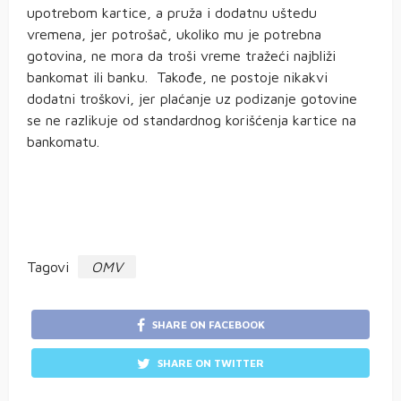
upotrebom kartice, a pruža i dodatnu uštedu
vremena, jer potrošač, ukoliko mu je potrebna
gotovina, ne mora da troši vreme tražeći najbliži
bankomat ili banku. Takođe, ne postoje nikakvi
dodatni troškovi, jer plaćanje uz podizanje gotovine
se ne razlikuje od standardnog korišćenja kartice na
bankomatu.
Tagovi
OMV
SHARE ON FACEBOOK
SHARE ON TWITTER