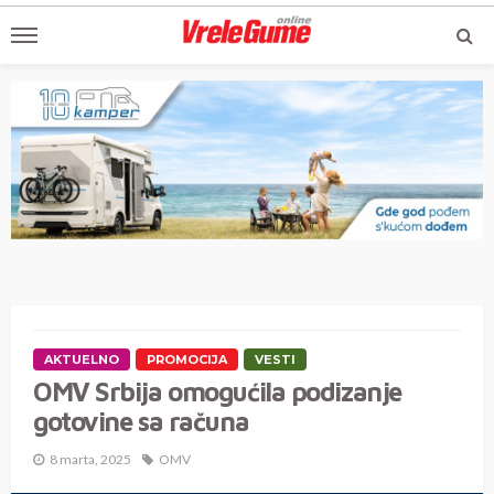
AKTUELNO
PROMOCIJA
VESTI
OMV Srbija omogućila podizanje
gotovine sa računa
8 marta, 2025
OMV