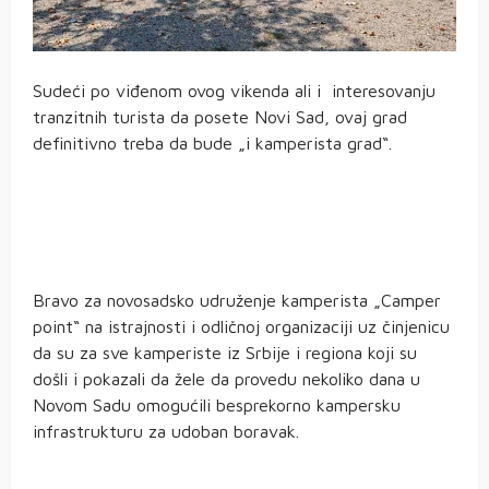
Sudeći po viđenom ovog vikenda ali i interesovanju
tranzitnih turista da posete Novi Sad, ovaj grad
definitivno treba da bude „i kamperista grad“.
Bravo za novosadsko udruženje kamperista „Camper
point“ na istrajnosti i odličnoj organizaciji uz činjenicu
da su za sve kamperiste iz Srbije i regiona koji su
došli i pokazali da žele da provedu nekoliko dana u
Novom Sadu omogućili besprekorno kampersku
infrastrukturu za udoban boravak.