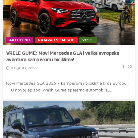
AKTUELNO
NAJAVA TV EMISIJE
VESTI
VRELE GUME: Novi Mercedes GLA i velika evropska
avantura kamperom i biciklima!
450
8 avgusta, 2026
Novi Mercedes GLA 2026 + kamperom i biciklima kroz Evropu |
U novoj epizodi Vrelih Guma spajamo automobile,...