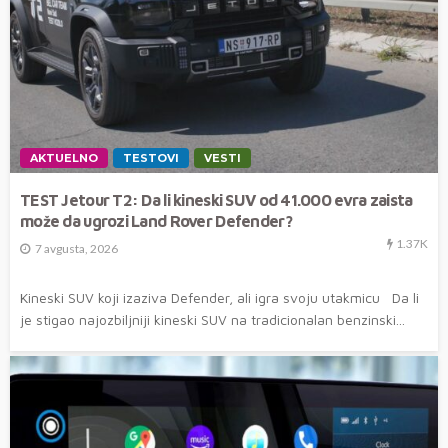
AKTUELNO
TESTOVI
VESTI
TEST Jetour T2: Da li kineski SUV od 41.000 evra zaista
može da ugrozi Land Rover Defender?
1.37K
7 avgusta, 2026
Kineski SUV koji izaziva Defender, ali igra svoju utakmicu Da li
je stigao najozbiljniji kineski SUV na tradicionalan benzinski...