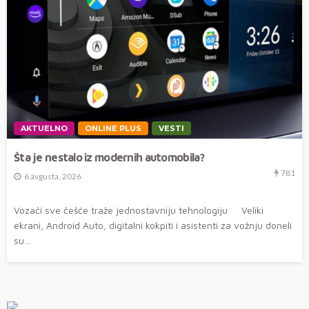
AKTUELNO
ONLINE PLUS
VESTI
Šta je nestalo iz modernih automobila?
781
6 avgusta, 2026
Vozači sve češće traže jednostavniju tehnologiju Veliki
ekrani, Android Auto, digitalni kokpiti i asistenti za vožnju doneli
su...