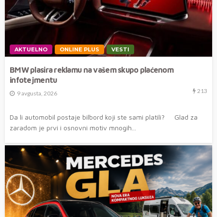
AKTUELNO
ONLINE PLUS
VESTI
BMW plasira reklamu na vašem skupo plaćenom
infotejmentu
213
9 avgusta, 2026
Da li automobil postaje bilbord koji ste sami platili? Glad za
zaradom je prvi i osnovni motiv mnogih...