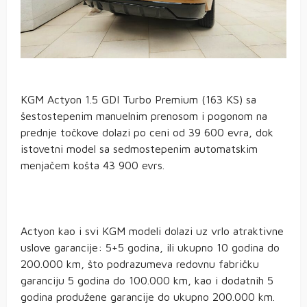
KGM Actyon 1.5 GDI Turbo Premium (163 KS) sa
šestostepenim manuelnim prenosom i pogonom na
prednje točkove dolazi po ceni od 39 600 evra, dok
istovetni model sa sedmostepenim automatskim
menjačem košta 43 900 evrs.
Actyon kao i svi KGM modeli dolazi uz vrlo atraktivne
uslove garancije: 5+5 godina, ili ukupno 10 godina do
200.000 km, što podrazumeva redovnu fabričku
garanciju 5 godina do 100.000 km, kao i dodatnih 5
godina produžene garancije do ukupno 200.000 km.