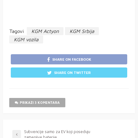
Tagovi
KGM Actyon
KGM Srbija
KGM vozila
SHARE ON FACEBOOK
SHARE ON TWITTER
PRIKAŽI 3 KOMENTARA
Subvencije samo za EV koji poseduju
zamenjive baterije