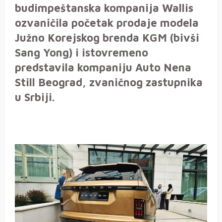
budimpeštanska kompanija Wallis
ozvaničila početak prodaje modela
Južno Korejskog brenda KGM (bivši
Sang Yong) i istovremeno
predstavila kompaniju Auto Nena
Still Beograd, zvaničnog zastupnika
u Srbiji.