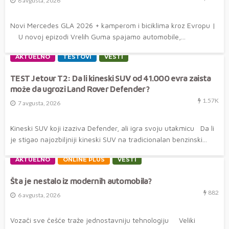
8 avgusta, 2026
Novi Mercedes GLA 2026 + kamperom i biciklima kroz Evropu |
U novoj epizodi Vrelih Guma spajamo automobile,...
AKTUELNO
TESTOVI
VESTI
TEST Jetour T2: Da li kineski SUV od 41.000 evra zaista
može da ugrozi Land Rover Defender?
1.57K
7 avgusta, 2026
Kineski SUV koji izaziva Defender, ali igra svoju utakmicu Da li
je stigao najozbiljniji kineski SUV na tradicionalan benzinski...
AKTUELNO
ONLINE PLUS
VESTI
Šta je nestalo iz modernih automobila?
882
6 avgusta, 2026
Vozači sve češće traže jednostavniju tehnologiju Veliki