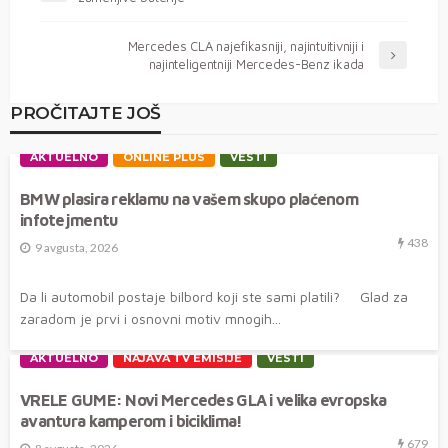
Mercedes CLA najefikasniji, najintuitivniji i
najinteligentniji Mercedes-Benz ikada
PROČITAJTE JOŠ
AKTUELNO
ONLINE PLUS
VESTI
BMW plasira reklamu na vašem skupo plaćenom
infotejmentu
438
9 avgusta, 2026
Da li automobil postaje bilbord koji ste sami platili? Glad za
zaradom je prvi i osnovni motiv mnogih...
AKTUELNO
NAJAVA TV EMISIJE
VESTI
VRELE GUME: Novi Mercedes GLA i velika evropska
avantura kamperom i biciklima!
679