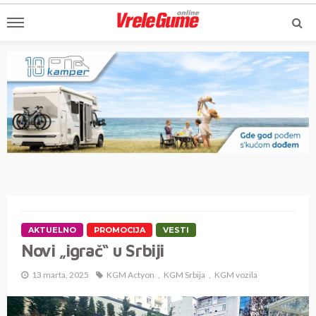
AKTUELNO
PROMOCIJA
VESTI
Novi „igrač“ u Srbiji
13 marta, 2025
KGM Actyon
KGM Srbija
KGM vozila