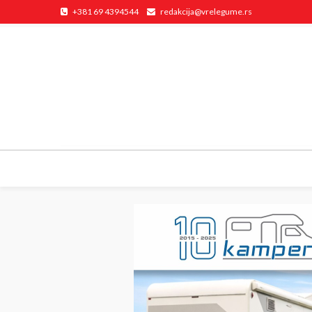
+381 69 4394544
redakcija@vrelegume.rs