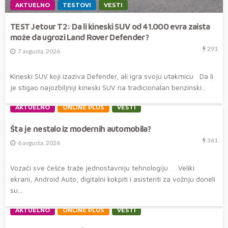
AKTUELNO
TESTOVI
VESTI
TEST Jetour T2: Da li kineski SUV od 41.000 evra zaista
može da ugrozi Land Rover Defender?
291
7 avgusta, 2026
Kineski SUV koji izaziva Defender, ali igra svoju utakmicu Da li
je stigao najozbiljniji kineski SUV na tradicionalan benzinski...
AKTUELNO
ONLINE PLUS
VESTI
Šta je nestalo iz modernih automobila?
361
6 avgusta, 2026
Vozači sve češće traže jednostavniju tehnologiju Veliki
ekrani, Android Auto, digitalni kokpiti i asistenti za vožnju doneli
su...
AKTUELNO
ONLINE PLUS
VESTI