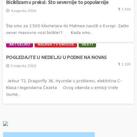
Biciklizam u praksi: Što severnije to popularnije
1.41K
4 avgusta, 2026
Šta smo za 2.500 kilometara do Malmea naučili o Evropi: Zašto
sever masovno vozi bicikle!? Kada smo...
AKTUELNO
NAJAVA TV EMISIJE
VESTI
POGLEDAJTE U NEDELJU U PODNE NA NOVAS
1.12K
2 avgusta, 2026
Jetour T2, Dragonfly 36, Hyundai u problemu, električna C-
Klasa i legendarna Čezeta Ovog vikenda u emisiji Vrele
Gume...