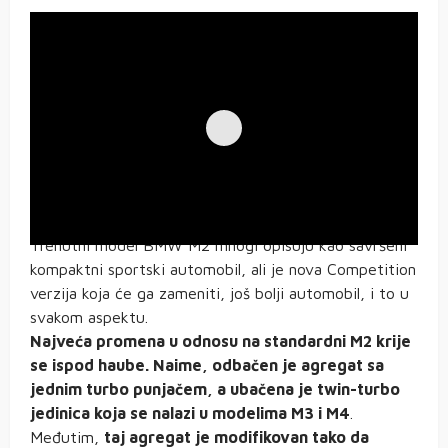
Trenutni model BMW M2 mnogi opisuju kao savršeni
kompaktni sportski automobil, ali je nova Competition
verzija koja će ga zameniti, još bolji automobil, i to u
svakom aspektu.
Najveća promena u odnosu na standardni M2 krije
se ispod haube. Naime, odbačen je agregat sa
jednim turbo punjačem, a ubačena je twin-turbo
jedinica koja se nalazi u modelima M3 i M4
.
Međutim,
taj agregat je modifikovan tako da