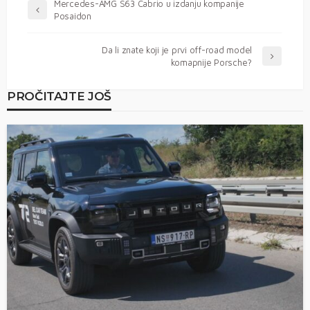
Mercedes-AMG S63 Cabrio u izdanju kompanije
Posaidon
Da li znate koji je prvi off-road model
komapnije Porsche?
PROČITAJTE JOŠ