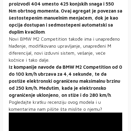
proizvodi 404 umesto 425 konjskih snaga i 550
Nm obrtnog momenta. Ovaj agregat je povezan sa
šestostepenim manuelnim menjačem, dok je kao
opcija dostupan i sedmostepeni automatski sa
duplim kvačilom
.
Novi BMW M2 Competition takođe ima i unapređeno
hlađenje, modifikovano upravljanje, unapređeni M
diferencijal, novi izduvni sistem, vešanje, veće
kočnice i tako dalje.
Iz kompanije navode da BMW M2 Competition od 0
do 100 km/h ubrzava za 4,4 sekunde, te da
postiže elektronski ograničenu maksimalnu brzinu
od 250 km/h. Međutim, kada je elektronsko
ograničenje uklonjeno, on stiže i do 280 km/h
.
Pogledajte kratku recenziju ovog modela i u
komentarima nam pišite šta mislite o njemu?