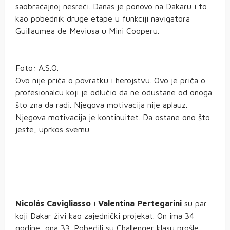
saobraćajnoj nesreći. Danas je ponovo na Dakaru i to
kao pobednik druge etape u funkciji navigatora
Guillaumea de Meviusa u Mini Cooperu.
Foto: A.S.O.
Ovo nije priča o povratku i herojstvu. Ovo je priča o
profesionalcu koji je odlučio da ne odustane od onoga
što zna da radi. Njegova motivacija nije aplauz.
Njegova motivacija je kontinuitet. Da ostane ono što
jeste, uprkos svemu.
Nicolás
Cavigliasso
i
Valentina
Pertegarini
su par
koji Dakar živi kao zajednički projekat. On ima 34
godine, ona 33. Pobedili su Challenger klasu prošle