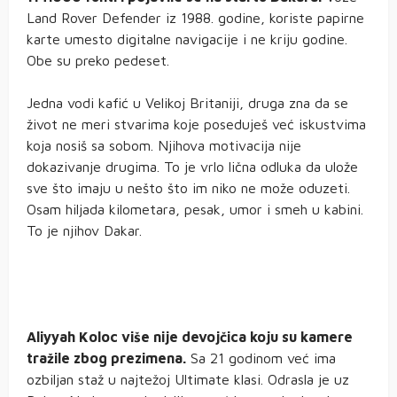
Land Rover Defender iz 1988. godine, koriste papirne
karte umesto digitalne navigacije i ne kriju godine.
Obe su preko pedeset.
Jedna vodi kafić u Velikoj Britaniji, druga zna da se
život ne meri stvarima koje poseduješ već iskustvima
koja nosiš sa sobom. Njihova motivacija nije
dokazivanje drugima. To je vrlo lična odluka da ulože
sve što imaju u nešto što im niko ne može oduzeti.
Osam hiljada kilometara, pesak, umor i smeh u kabini.
To je njihov Dakar.
Aliyyah Koloc više nije devojčica koju su kamere
tražile zbog prezimena.
Sa 21 godinom već ima
ozbiljan staž u najtežoj Ultimate klasi. Odrasla je uz