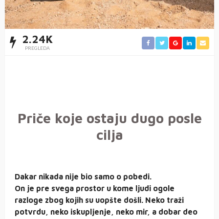
2.24K
PREGLEDA
Priče koje ostaju dugo posle
cilja
Dakar nikada nije bio samo o pobedi.
On je pre svega prostor u kome ljudi ogole
razloge zbog kojih su uopšte došli. Neko traži
potvrdu, neko iskupljenje, neko mir, a dobar deo