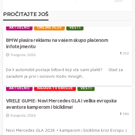
PROČITAJTE JOŠ
AKTUELNO
ONLINE PLUS
VESTI
BMW plasira reklamu na vašem skupo plaćenom
infotejmentu
352
9 avgusta, 2026
Da li automobil postaje bilbord koji ste sami platili? Glad za
zaradom je prvi i osnovni motiv mnogih...
AKTUELNO
NAJAVA TV EMISIJE
VESTI
VRELE GUME: Novi Mercedes GLA i velika evropska
avantura kamperom i biciklima!
580
8 avgusta, 2026
Novi Mercedes GLA 2026 + kamperom i biciklima kroz Evropu |