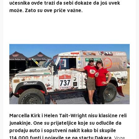
učesnika ovde traži da sebi dokaže da još uvek
može. Zato su ove priče važne.
Marcella Kirk i Helen Tait-Wright nisu klasične reli
junakinje. One su prijateljice koje su odlučile da
prodaju auto i sopstveni nakit kako bi skupile
114.000 funti i pojavile se na startu Dakara.
Voze