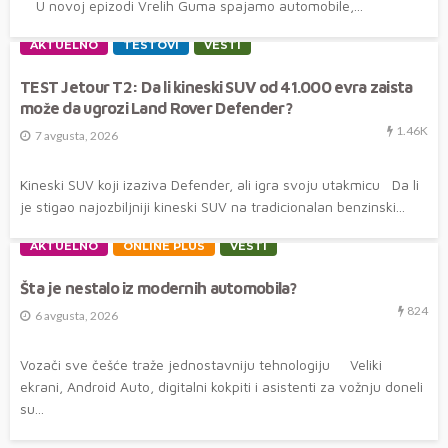
U novoj epizodi Vrelih Guma spajamo automobile,...
AKTUELNO
TESTOVI
VESTI
TEST Jetour T2: Da li kineski SUV od 41.000 evra zaista
može da ugrozi Land Rover Defender?
1.46K
7 avgusta, 2026
Kineski SUV koji izaziva Defender, ali igra svoju utakmicu Da li
je stigao najozbiljniji kineski SUV na tradicionalan benzinski...
AKTUELNO
ONLINE PLUS
VESTI
Šta je nestalo iz modernih automobila?
824
6 avgusta, 2026
Vozači sve češće traže jednostavniju tehnologiju Veliki
ekrani, Android Auto, digitalni kokpiti i asistenti za vožnju doneli
su...