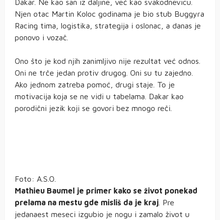
Dakar. Ne kao san iz daljine, već kao svakodnevicu.
Njen otac Martin Koloc godinama je bio stub Buggyra
Racing tima, logistika, strategija i oslonac, a danas je
ponovo i vozač.
Ono što je kod njih zanimljivo nije rezultat već odnos.
Oni ne trče jedan protiv drugog. Oni su tu zajedno.
Ako jednom zatreba pomoć, drugi staje. To je
motivacija koja se ne vidi u tabelama. Dakar kao
porodični jezik koji se govori bez mnogo reči.
Foto: A.S.O.
Mathieu Baumel je primer kako se život ponekad
prelama na mestu gde misliš da je kraj
. Pre
jedanaest meseci izgubio je nogu i zamalo život u