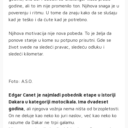
godine, ali to im nije promenilo ton. Njihova snaga je u
poverenju i ritmu. U tome da znaju kako da se slušaju
kad je teško i da ćute kad je potrebno.
Njihova motivacija nije nova pobeda. To je želja da
ponove stanje u kome su potpuno prisutni. Gde se
život svede na sledeći pravac, sledeću odluku i
sledeći kilometar.
Foto: A.S.O.
Edgar Canet je najmlađi pobednik etape u istoriji
Dakara u kategoriji motocikala. Ima dvadeset
godina,
ali njegova vožnja nema ništa od brzopletosti.
On ne deluje kao neko ko juri naslov, već kao neko ko
razume da Dakar ne trpi galamu.