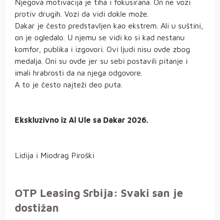
Njegova motivacija je tiha i fokusirana. On ne vozi
protiv drugih. Vozi da vidi dokle može.
Dakar je često predstavljen kao ekstrem. Ali u suštini,
on je ogledalo. U njemu se vidi ko si kad nestanu
komfor, publika i izgovori. Ovi ljudi nisu ovde zbog
medalja. Oni su ovde jer su sebi postavili pitanje i
imali hrabrosti da na njega odgovore.
A to je često najteži deo puta.
Ekskluzivno iz Al Ule sa Dakar 2026.
Lidija i Miodrag Piroški
OTP Leasing Srbija: Svaki san je
dostižan