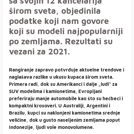
sa svojih 12 kancelarija
širom sveta, objedinila
podatke koji nam govore
koji su modeli najpopularniji
po zemljama. Rezultati su
vezani za 2021.
Rangiranje zapravo potvrđuje aktuelne trendove i
naglašava razlike u ukusu kupaca širom sveta.
Primera radi, dok su Amerikanci i dalje „ludi“ za
SUV modelima i kamionetima, Evropljani
preferiraju manje automobile kao što su hečbeci i
kompaktni krosoveri. U Australiji, Argentini i
Brazilu, kupci su naklonjeni kamionetima srednje
veličine, dok u gusto naseljenim zemljama poput
Indonezije, ljudi vole monovolumene.