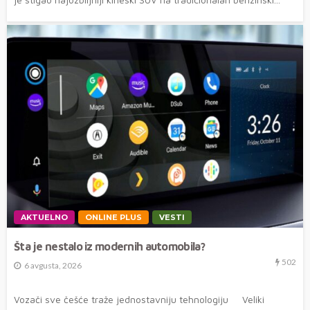
AKTUELNO
ONLINE PLUS
VESTI
Šta je nestalo iz modernih automobila?
502
6 avgusta, 2026
Vozači sve češće traže jednostavniju tehnologiju Veliki