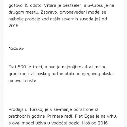
gotovo 15 odsto. Vitara je bestseler, a S-Cross je na
drugom mestu. Zapravo, prvonavedeni model se
najbolje prodaje kod naših severnih suseda još od
2016.
Mađarska
Fiat 500 je treći, a ovo je najbolji rezultat malog
gradskog italijanskog automobila od njegovog ulaska
na ovo tržište.
Prodaja u Turskoj je više-manje odraz one iz
prethodnih godina. Primera radi, Fiat Egea je na vrhu,
a ovaj model uživa u vodećoj poziciji još od 2016.