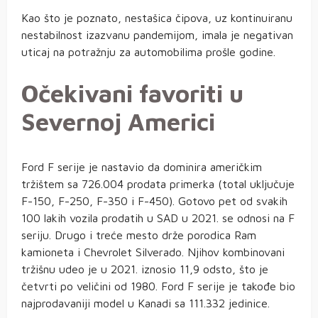
Kao što je poznato, nestašica čipova, uz kontinuiranu
nestabilnost izazvanu pandemijom, imala je negativan
uticaj na potražnju za automobilima prošle godine.
Očekivani favoriti u
Severnoj Americi
Ford F serije je nastavio da dominira američkim
tržištem sa 726.004 prodata primerka (total uključuje
F-150, F-250, F-350 i F-450). Gotovo pet od svakih
100 lakih vozila prodatih u SAD u 2021. se odnosi na F
seriju. Drugo i treće mesto drže porodica Ram
kamioneta i Chevrolet Silverado. Njihov kombinovani
tržišnu udeo je u 2021. iznosio 11,9 odsto, što je
četvrti po veličini od 1980. Ford F serije je takođe bio
najprodavaniji model u Kanadi sa 111.332 jedinice.