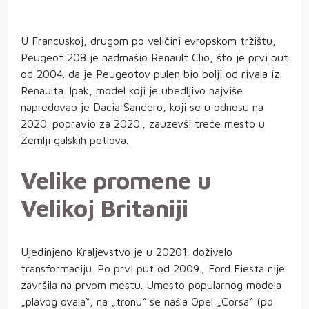
U Francuskoj, drugom po veličini evropskom tržištu,
Peugeot 208 je nadmašio Renault Clio, što je prvi put
od 2004. da je Peugeotov pulen bio bolji od rivala iz
Renaulta. Ipak, model koji je ubedljivo najviše
napredovao je Dacia Sandero, koji se u odnosu na
2020. popravio za 2020., zauzevši treće mesto u
Zemlji galskih petlova.
Velike promene u
Velikoj Britaniji
Ujedinjeno Kraljevstvo je u 20201. doživelo
transformaciju. Po prvi put od 2009., Ford Fiesta nije
završila na prvom mestu. Umesto popularnog modela
„plavog ovala“, na „tronu“ se našla Opel „Corsa“ (po