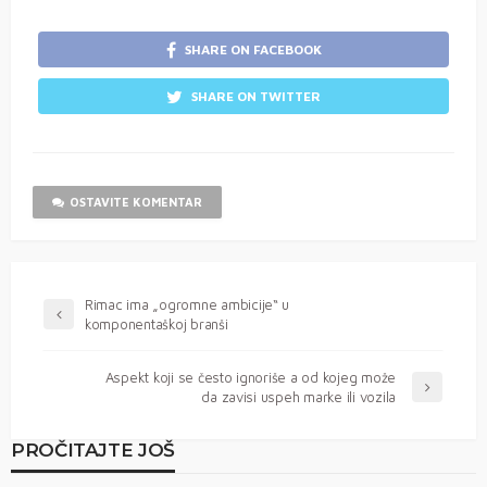
SHARE ON FACEBOOK
SHARE ON TWITTER
OSTAVITE KOMENTAR
Rimac ima „ogromne ambicije“ u
komponentaškoj branši
Aspekt koji se često ignoriše a od kojeg može
da zavisi uspeh marke ili vozila
PROČITAJTE JOŠ