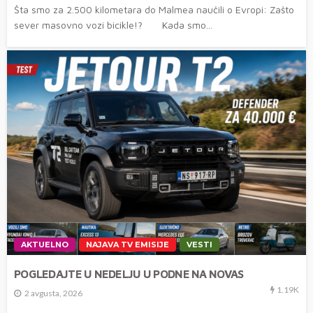
Šta smo za 2.500 kilometara do Malmea naučili o Evropi: Zašto
sever masovno vozi bicikle!? Kada smo...
AKTUELNO
NAJAVA TV EMISIJE
VESTI
POGLEDAJTE U NEDELJU U PODNE NA NOVAS
1.19K
2 avgusta, 2026