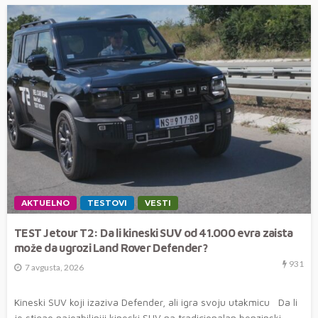
AKTUELNO
TESTOVI
VESTI
TEST Jetour T2: Da li kineski SUV od 41.000 evra zaista
može da ugrozi Land Rover Defender?
931
7 avgusta, 2026
Kineski SUV koji izaziva Defender, ali igra svoju utakmicu Da li
je stigao najozbiljniji kineski SUV na tradicionalan benzinski...