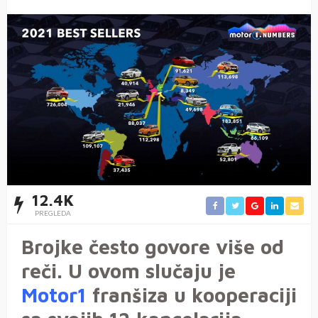
12.4K
PREGLEDA
Brojke često govore više od
reči. U ovom slučaju je
Motor1
franšiza u kooperaciji