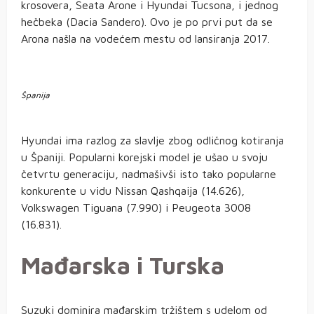
krosovera, Seata Arone i Hyundai Tucsona, i jednog
hečbeka (Dacia Sandero). Ovo je po prvi put da se
Arona našla na vodećem mestu od lansiranja 2017.
Španija
Hyundai ima razlog za slavlje zbog odličnog kotiranja
u Španiji. Popularni korejski model je ušao u svoju
četvrtu generaciju, nadmašivši isto tako popularne
konkurente u vidu Nissan Qashqaija (14.626),
Volkswagen Tiguana (7.990) i Peugeota 3008
(16.831).
Mađarska i Turska
Suzuki dominira mađarskim tržištem s udelom od