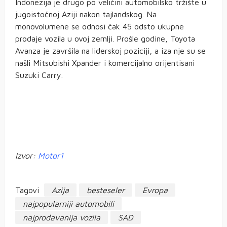
Indonezija je drugo po veličini automobilsko tržište u
jugoistočnoj Aziji nakon tajlandskog. Na
monovolumene se odnosi čak 45 odsto ukupne
prodaje vozila u ovoj zemlji. Prošle godine, Toyota
Avanza je završila na liderskoj poziciji, a iza nje su se
našli Mitsubishi Xpander i komercijalno orijentisani
Suzuki Carry.
Indonezija
Australija
Izvor:
Motor1
Tagovi
Azija
besteseler
Evropa
najpopularniji automobili
najprodavanija vozila
SAD