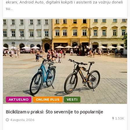
ekrani, Android Auto, digitalni kokpiti i asistenti za vožnju doneli
su...
AKTUELNO
ONLINE PLUS
VESTI
Biciklizam u praksi: Što severnije to popularnije
1.53K
4 avgusta, 2026