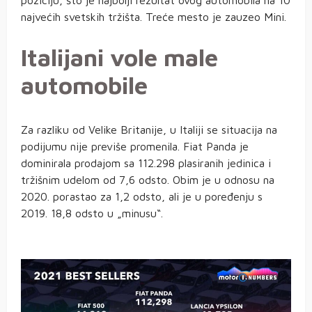
poziciju, što je najbolji rezultat ovog automobila na 10
najvećih svetskih tržišta. Treće mesto je zauzeo Mini.
Italijani vole male
automobile
Za razliku od Velike Britanije, u Italiji se situacija na
podijumu nije previše promenila. Fiat Panda je
dominirala prodajom sa 112.298 plasiranih jedinica i
tržišnim udelom od 7,6 odsto. Obim je u odnosu na
2020. porastao za 1,2 odsto, ali je u poređenju s
2019. 18,8 odsto u „minusu“.