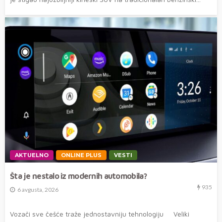
AKTUELNO
ONLINE PLUS
VESTI
Šta je nestalo iz modernih automobila?
935
6 avgusta, 2026
Vozači sve češće traže jednostavniju tehnologiju Veliki