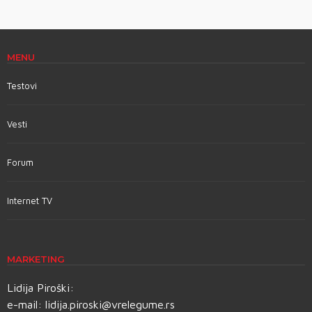
MENU
Testovi
Vesti
Forum
Internet TV
MARKETING
Lidija Piroški:
e-mail:
lidija.piroski@vrelegume.rs