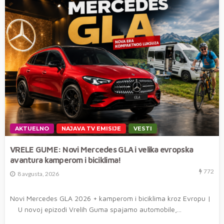
AKTUELNO
NAJAVA TV EMISIJE
VESTI
VRELE GUME: Novi Mercedes GLA i velika evropska
avantura kamperom i biciklima!
772
8 avgusta, 2026
Novi Mercedes GLA 2026 + kamperom i biciklima kroz Evropu |
U novoj epizodi Vrelih Guma spajamo automobile,...