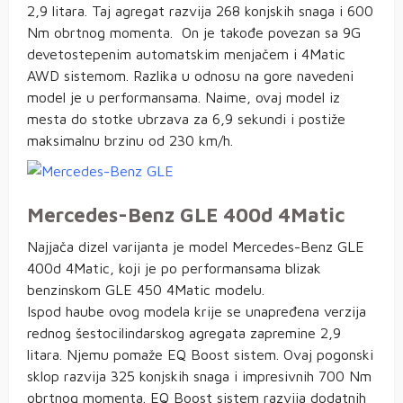
2,9 litara. Taj agregat razvija 268 konjskih snaga i 600
Nm obrtnog momenta. On je takođe povezan sa 9G
devetostepenim automatskim menjačem i 4Matic
AWD sistemom. Razlika u odnosu na gore navedeni
model je u performansama. Naime, ovaj model iz
mesta do stotke ubrzava za 6,9 sekundi i postiže
maksimalnu brzinu od 230 km/h.
Mercedes-Benz GLE 400d 4Matic
Najjača dizel varijanta je model Mercedes-Benz GLE
400d 4Matic, koji je po performansama blizak
benzinskom GLE 450 4Matic modelu.
Ispod haube ovog modela krije se unapređena verzija
rednog šestocilindarskog agregata zapremine 2,9
litara. Njemu pomaže EQ Boost sistem. Ovaj pogonski
sklop razvija 325 konjskih snaga i impresivnih 700 Nm
obrtnog momenta. EQ Boost sistem razvija dodatnih