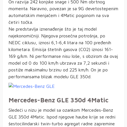
On razvija 242 konjske snage i 500 Nm obrtnog
momenta. Naravno, povezan je sa 9G devetostepenim
automatskim menjačem i 4Matic pogonom na sva
četiri točka.
Ne predstavlja iznenađenje što je taj model
najekonomičniji. Njegova prosečna potrošnja, po
NEDC ciklusu, iznosi 6,1-6,4 litara na 100 pređenih
kilometara. Emisija štetnih gasova (CO2) iznosi 161-
169 g/km. Ni performanse nisu loše, s obzirom da ovaj
model od 0 do 100 km/h ubrzava za 7,2 sekundi i
postiže maksimalnu brzinu od 225 km/h. On je po
performansama blizak modelu GLE 350d.
Mercedes-Benz GLE 350d 4Matic
Sledeći u nizu je model sa ozankom Mercedes-Benz
GLE 350d 4Matic. Ispod njegove haube krije se redni
šestocilindarski twin-turbo agregat radne zapremine