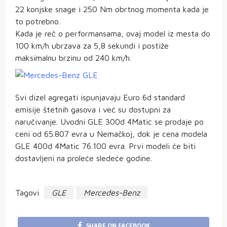
22 konjske snage i 250 Nm obrtnog momenta kada je
to potrebno.
Kada je reč o performansama, ovaj model iz mesta do
100 km/h ubrzava za 5,8 sekundi i postiže
maksimalnu brzinu od 240 km/h.
Svi dizel agregati ispunjavaju Euro 6d standard
emisije štetnih gasova i već su dostupni za
naručivanje. Uvodni GLE 300d 4Matic se prodaje po
ceni od 65.807 evra u Nemačkoj, dok je cena modela
GLE 400d 4Matic 76.100 evra. Prvi modeli će biti
dostavljeni na proleće sledeće godine.
Tagovi
GLE
Mercedes-Benz
SHARE ON FACEBOOK