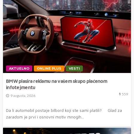
AKTUELNO
ONLINE PLUS
VESTI
BMW plasira reklamu na vašem skupo plaćenom
infotejmentu
559
9 avgusta, 2026
Da li automobil postaje bilbord koji ste sami platili? Glad za
zaradom je prvi i osnovni motiv mnogih...