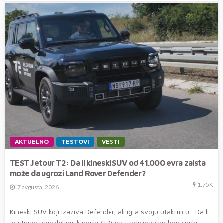
AKTUELNO
TESTOVI
VESTI
TEST Jetour T2: Da li kineski SUV od 41.000 evra zaista
može da ugrozi Land Rover Defender?
1.75K
7 avgusta, 2026
Kineski SUV koji izaziva Defender, ali igra svoju utakmicu Da li
je stigao najozbiljniji kineski SUV na tradicionalan benzinski...