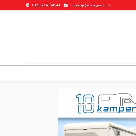
+381 69 4394544
redakcija@vrelegume.rs