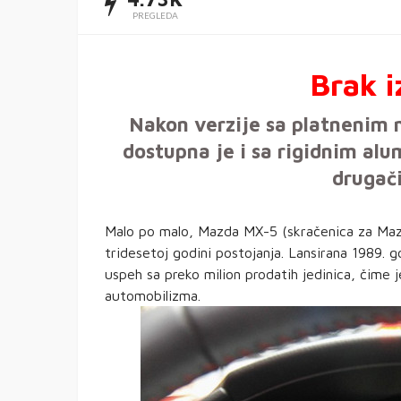
PREGLEDA
Brak i
Nakon verzije sa platneni
dostupna je i sa rigidnim alu
drugači
Malo po malo, Mazda MX-5 (skračenica za Maz
tridesetoj godini postojanja. Lansirana 1989. g
uspeh sa preko milion prodatih jedinica, čime je
automobilizma.