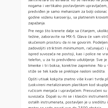
nogama i vertikalno postavljenim upravljačem,
predviđen je samo mehanizam za bolji oslonac 
godine voženu karoseriju, sa platnenim krovo
zapažanja.
Pre nego što krenete dalje sa čitanjem, ukoli
težine, zaboravite na MX-5. Glava će vam strč
skučenom prostoru da ni ne govorim. Podeljeni
zadovoljiti striktnim minimumom, računajući i 
ispred suvozača ne postoji, kao i police ne vr
telefon, u za to predviđeno udubljenje. Sve je
limenke i tri boksa, korektne zapremine. No u 
stiže se tek kada se preklope nasloni sedišta.
Opšti utisak kokpita znatno više kvari tvrda pl
(uokvireni metaliziranom plastikom kod skuplje
ručicom menjača i upravljačem. Presvučeni su
suvozača. Dopali su mi se i klasični instrumen
ostalih instrumenata, postavljen je u središtu 
motor se rado zavrti sve do 7.500 obrtaja.