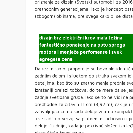
priznanja za dizajn (Svetski automobil za 201
prethodnim generacijama, iako je koncept ost
(zbogom) oblinama, pre svega kako bi se dista
dizajn brz električni krov mala težina
fantastično ponašanje na putu sprega
motora i menjača perfomanse i zvuk
agregata cena
Da rezimiramo, proporcije su bezmalo identičn
zadnjim delom i siluetom do struka svakom iole
detaljima, kao što su znatno manja prednja sv
izraženiji prelazi točkova, do te mere da se ja
zadnja svetlosna grupa. Iako se to ne vidi na 
predhodne za čitavih 11 cm (3,92 m), čak je i
zahvaljujući čemu sada deluje znatno kompaktni
li se radilo o verziji sa platnenim, odnosno r
deluje fluidnije, kada je pokrivač složen iza le
glave štrče iznad trupa.