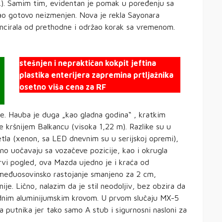
6.). Samim tim, evidentan je pomak u poređenju sa
ao gotovo neizmenjen. Nova je rekla Sayonara
ncirala od prethodne i održao korak sa vremenom.
stešnjen i nepraktičan kokpit jeftina
plastika enterijera zapremina prtljažnika
osetno viša cena za RF
e. Hauba je duga „kao gladna godina“ , kratkim
 kršnijem Balkancu (visoka 1,22 m). Razlike su u
etla (xenon, sa LED dnevnim su u serijskoj opremi),
sno uočavaju sa vozačeve pozicije, kao i okrugla
prvi pogled, ova Mazda ujedno je i kraća od
 međuosovinsko rastojanje smanjeno za 2 cm,
je. Lično, nalazim da je stil neodoljiv, bez obzira da
igidnim aluminijumskim krovom. U prvom slučaju MX-5
đa putnika jer tako samo A stub i sigurnosni nasloni za