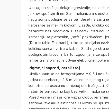
U drugom slučaju deluje agresivnije, na zadnje
je krov spušten ili ne. Sam mehanizam smešten 
nadgradnja podigne se za par desetina santime
karoserije sa mekim krovom. E sada, ukoliko o
ostaćete bez odgovora. Dizajnerski čistunci i on
karoseriju sa platnenim, „soft“ pokrivačem, je
(Retractable Fastback), kako se oficijalno naz
količinu sunca i vetra u kabini. Sa druge strane
podignutim krovom. Uz to, zgodnija je za upot
jer se transformacija odvija električnim putem
Pigmejci napred, ostali stoj
Ukoliko vam se na fotografijama MX-5 i ne uč
jedva da prebacuje 1,6 m visine. Iz njenog ugl
komotno se osećamo u njenoj unutrašnjosti, što
našim šefom recimo koji bez velikih muka sa s
Pored visine i masa igra važnu ulogu, jer smes
zahteva izvesnu elastičnost. U vozilo se spušta
santimetara od asfalata. Ko se navikao na jeda