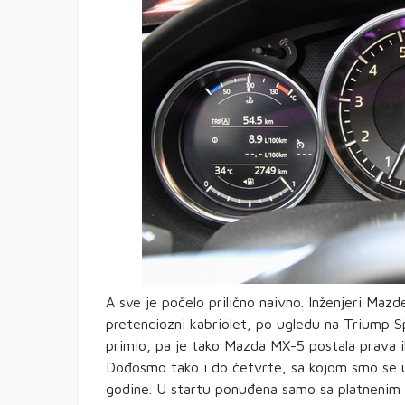
A sve je počelo prilično naivno. Inženjeri Maz
pretenciozni kabriolet, po ugledu na Triump S
primio, pa je tako Mazda MX-5 postala prava ik
Dođosmo tako i do četvrte, sa kojom smo se u
godine. U startu ponuđena samo sa platnenim 