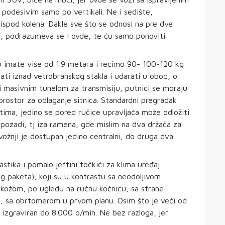
 podesivim samo po vertikali. Ne i sedište,
ispod kolena. Dakle sve što se odnosi na pre dve
m, podrazumeva se i ovde, te ću samo ponoviti
ko imate više od 1.9 metara i recimo 90- 100-120 kg
ati iznad vetrobranskog stakla i udarati u obod, o
 masivnim tunelom za transmisiju, putnici se moraju
prostor za odlaganje sitnica. Standardni pregradak
atima, jedino se pored ručice upravljača može odložiti
 pozadi, tj iza ramena, gde mislim na dva držača za
vožnji je dostupan jedino centralni, do druga dva
astika i pomalo jeftini točkići za klima uređaj
g paketa), koji su u kontrastu sa neodoljivom
 kožom, po ugledu na ručnu kočnicu, sa strane
ti, sa obrtomerom u prvom planu. Osim što je veći od
i izgraviran do 8.000 o/min. Ne bez razloga, jer