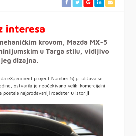
z interesa
m mehaničkim krovom, Mazda MX-5
minijumskim u Targa stilu, vidljivo
jeg dizajna.
da eXperiment project Number 5) približava se
odine, ostvarila je neočekivano veliki komercijalni
 postala najprodavaniji roadster u istoriji