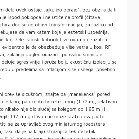
m delu uvek ostaje „ajkulino peraje“, bez obzira da li
je ispod poklopca i ne utiče na profil (čitava
tara dok se ne obavi transformacija), za razliku od
čekujete da vam kažem koja je estetski uspešnija,
i koji žele istinski kabriolet verovatno će izabrati
r evidentno je da obezbeđuje više vetra u kosi. RF
iva, zaklanja pogled unazad i pohvalno smanjuje
 deluje agresivnije i pruža bolju akustičnu izolaciju sa
rebu u predelima sa inflacijom kiše i snega, posebno
.
ini previše sićušnom, znajte da „manekenka“ pored
a gledano, pa ukoliko hoćete i mog (1,72 m), relativno
 nikako nije bio slučaj sa kolegom od 1,85 m ili
vojih 192 cm gotovo i ne može stati u ovaj auto.
titi se za upravljač ovog minijaturnog roadstera
, tako da je na kraju stražnjica tek desetak
n SUV, biće na muci, jer ovde se vozi sa ispravljenim