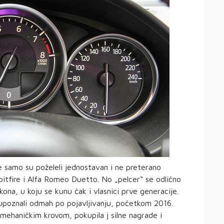
de samo su poželeli jednostavan i ne preterano
pitfire i Alfa Romeo Duetto. No „pelcer“ se odlično
ona, u koju se kunu čak i vlasnici prve generacije.
poznali odmah po pojavljivanju, početkom 2016.
mehaničkim krovom, pokupila j silne nagrade i