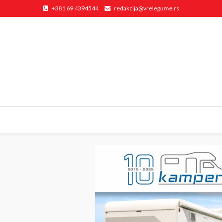
+381 69 4394544
redakcija@vrelegume.rs