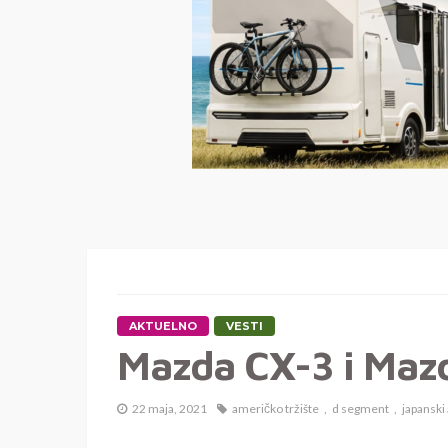
AKTUELNO
VESTI
Mazda CX-3 i Maz
22 maja, 2021
američko tržište
d segment
japanski