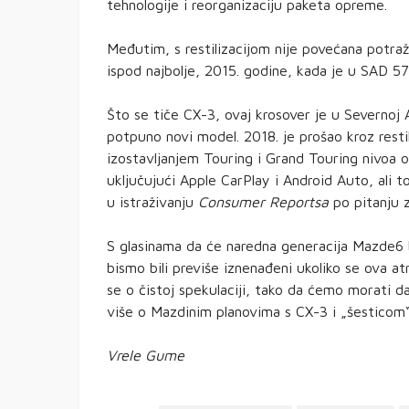
tehnologije i reorganizaciju paketa opreme.
Međutim, s restilizacijom nije povećana potraž
ispod najbolje, 2015. godine, kada je u SAD 57.
Što se tiče CX-3, ovaj krosover je u Severnoj
potpuno novi model. 2018. je prošao kroz resti
izostavljanjem Touring i Grand Touring nivoa
uključujući Apple CarPlay i Android Auto, ali 
u istraživanju
Consumer Reportsa
po pitanju 
S glasinama da će naredna generacija Mazde6 
bismo bili previše iznenađeni ukoliko se ova a
se o čistoj spekulaciji, tako da ćemo morati 
više o Mazdinim planovima s CX-3 i „šesticom“
Vrele Gume