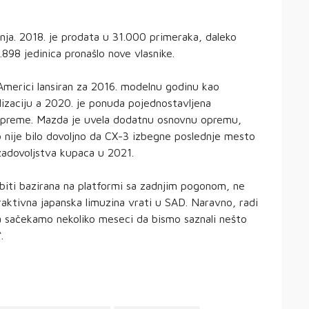
nja. 2018. je prodata u 31.000 primeraka, daleko
898 jedinica pronašlo nove vlasnike.
 Americi lansiran za 2016. modelnu godinu kao
lizaciju a 2020. je ponuda pojednostavljena
 opreme. Mazda je uvela dodatnu osnovnu opremu,
to nije bilo dovoljno da CX-3 izbegne poslednje mesto
zadovoljstva kupaca u 2021.
biti bazirana na platformi sa zadnjim pogonom, ne
traktivna japanska limuzina vrati u SAD. Naravno, radi
da sačekamo nekoliko meseci da bismo saznali nešto
.