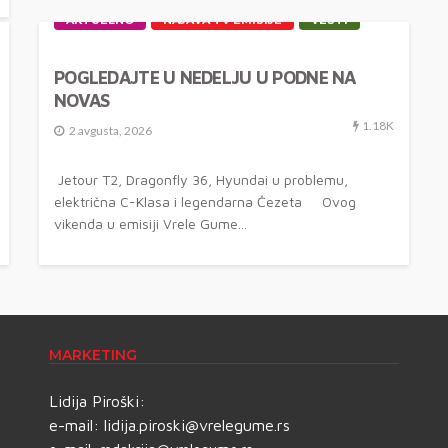
AKTUELNO
NAJAVA TV EMISIJE
VESTI
POGLEDAJTE U NEDELJU U PODNE NA
NOVAS
1.18K
2 avgusta, 2026
Jetour T2, Dragonfly 36, Hyundai u problemu,
električna C-Klasa i legendarna Čezeta Ovog
vikenda u emisiji Vrele Gume...
MARKETING
Lidija Piroški:
e-mail:
lidija.piroski@vrelegume.rs