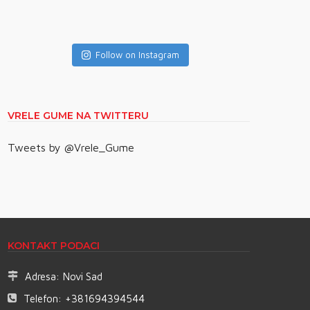
Follow on Instagram
VRELE GUME NA TWITTERU
Tweets by @Vrele_Gume
KONTAKT PODACI
Adresa:
Novi Sad
Telefon:
+381694394544