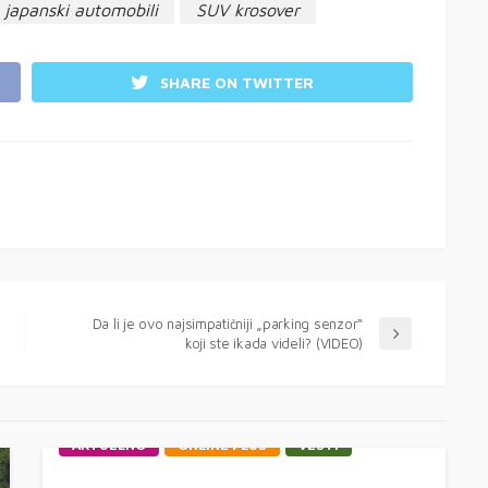
japanski automobili
SUV krosover
SHARE ON TWITTER
Da li je ovo najsimpatičniji „parking senzor“
koji ste ikada videli? (VIDEO)
AKTUELNO
ONLINE PLUS
VESTI