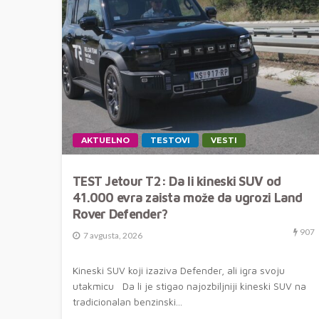
AKTUELNO
TESTOVI
VESTI
TEST Jetour T2: Da li kineski SUV od
41.000 evra zaista može da ugrozi Land
Rover Defender?
907
7 avgusta, 2026
Kineski SUV koji izaziva Defender, ali igra svoju
utakmicu Da li je stigao najozbiljniji kineski SUV na
tradicionalan benzinski...