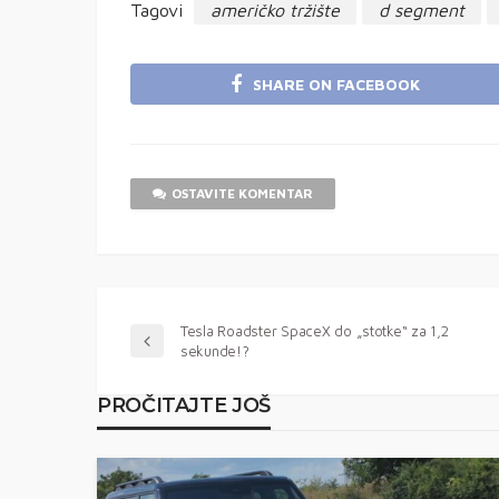
Tagovi
američko tržište
d segment
SHARE ON FACEBOOK
OSTAVITE KOMENTAR
Tesla Roadster SpaceX do „stotke“ za 1,2
sekunde!?
PROČITAJTE JOŠ