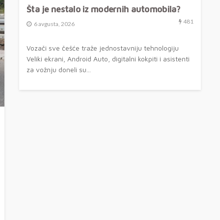
Šta je nestalo iz modernih automobila?
481
6 avgusta, 2026
Vozači sve češće traže jednostavniju tehnologiju
Veliki ekrani, Android Auto, digitalni kokpiti i asistenti
za vožnju doneli su...