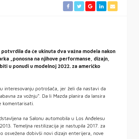
e potvrdila da će ukinuta dva važna modela nakon
rka „ponosna na njihove performanse, dizajn,
biti u ponudi u modelnoj 2022. za američko
interesovanju potrošača, jer želi da nastavi da
zabavna za vožnju“. Da li Mazda planira da lansira
e komentarisati.
dstavljena na Salonu automobila u Los Anđelesu
2013. Temeljna restilizacija je nastupila 2017. za
o osvežena dobivši novi dizajn enterijera, nove