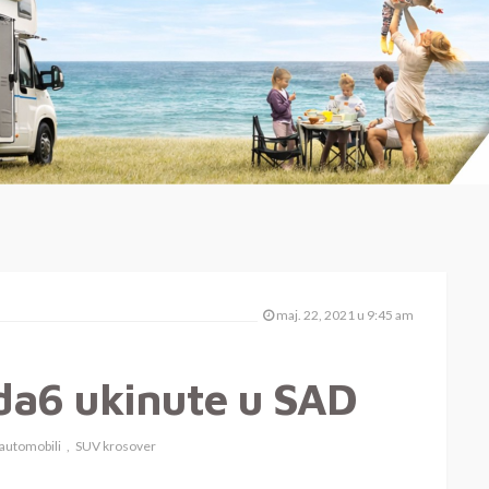
maj. 22, 2021 u 9:45 am
da6 ukinute u SAD
 automobili
SUV krosover