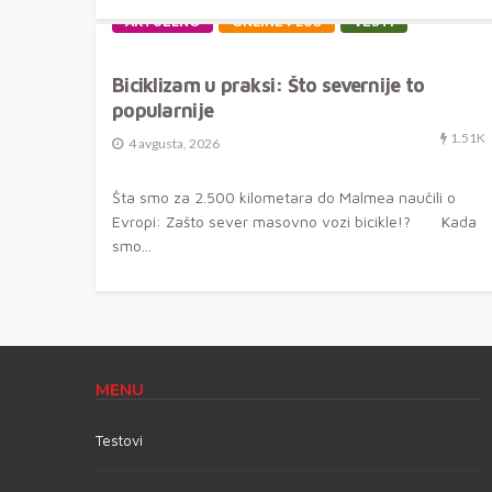
AKTUELNO
ONLINE PLUS
VESTI
Biciklizam u praksi: Što severnije to
popularnije
1.51K
4 avgusta, 2026
Šta smo za 2.500 kilometara do Malmea naučili o
Evropi: Zašto sever masovno vozi bicikle!? Kada
smo...
MENU
Testovi