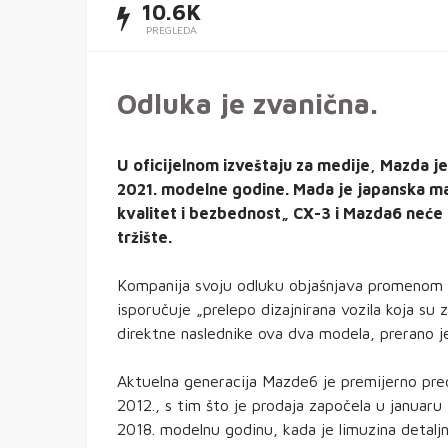
10.6K
PREGLEDA
Odluka je zvanična.
U oficijelnom izveštaju za medije, Mazda j
2021. modelne godine. Mada je japanska ma
kvalitet i bezbednost„ CX-3 i Mazda6 neće 
tržište.
Kompanija svoju odluku objašnjava promenom u 
isporučuje „prelepo dizajnirana vozila koja su 
direktne naslednike ova dva modela, prerano j
Aktuelna generacija Mazde6 je premijerno pre
2012., s tim što je prodaja započela u januaru 
2018. modelnu godinu, kada je limuzina detaljn