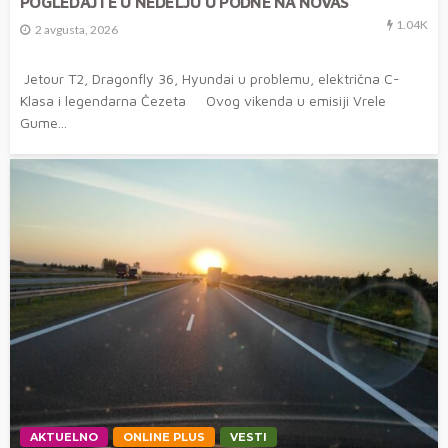
POGLEDAJTE U NEDELJU U PODNE NA NOVAS
1.04K
2 avgusta, 2026
Jetour T2, Dragonfly 36, Hyundai u problemu, električna C-
Klasa i legendarna Čezeta Ovog vikenda u emisiji Vrele
Gume...
AKTUELNO
ONLINE PLUS
VESTI