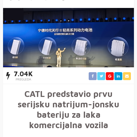
7.04K
PREGLEDA
CATL predstavio prvu
serijsku natrijum-jonsku
bateriju za laka
komercijalna vozila