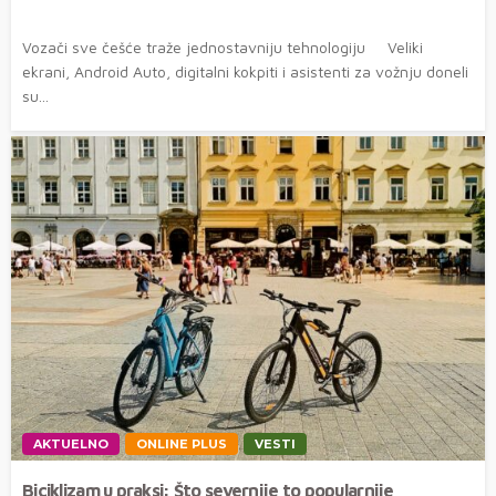
Vozači sve češće traže jednostavniju tehnologiju Veliki
ekrani, Android Auto, digitalni kokpiti i asistenti za vožnju doneli
su...
AKTUELNO
ONLINE PLUS
VESTI
Biciklizam u praksi: Što severnije to popularnije