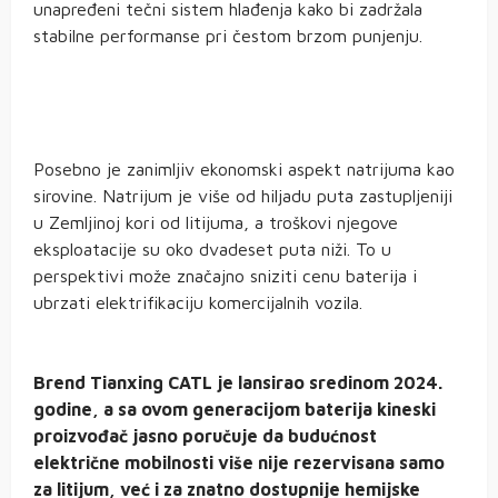
unapređeni tečni sistem hlađenja kako bi zadržala
stabilne performanse pri čestom brzom punjenju.
Posebno je zanimljiv ekonomski aspekt natrijuma kao
sirovine. Natrijum je više od hiljadu puta zastupljeniji
u Zemljinoj kori od litijuma, a troškovi njegove
eksploatacije su oko dvadeset puta niži. To u
perspektivi može značajno sniziti cenu baterija i
ubrzati elektrifikaciju komercijalnih vozila.
Brend Tianxing CATL je lansirao sredinom 2024.
godine, a sa ovom generacijom baterija kineski
proizvođač jasno poručuje da budućnost
električne mobilnosti više nije rezervisana samo
za litijum, već i za znatno dostupnije hemijske