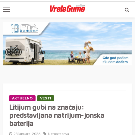
AKTUELNO
VESTI
Litijum gubi na značaju:
predstavljana natrijum-jonska
baterija
23 januara, 2026
Nema tagova