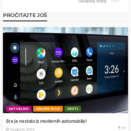
Saudijskoj Arabiji
PROČITAJTE JOŠ
AKTUELNO
ONLINE PLUS
VESTI
Šta je nestalo iz modernih automobila?
54
6 avgusta, 2026