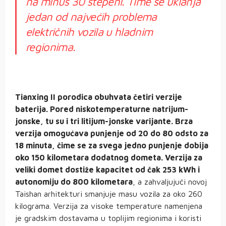
na minus 30 stepeni. Time se uklanja
jedan od najvećih problema
električnih vozila u hladnim
regionima.
Tianxing II porodica obuhvata četiri verzije
baterija. Pored niskotemperaturne natrijum-
jonske, tu su i tri litijum-jonske varijante. Brza
verzija omogućava punjenje od 20 do 80 odsto za
18 minuta, čime se za svega jedno punjenje dobija
oko 150 kilometara dodatnog dometa. Verzija za
veliki domet dostiže kapacitet od čak 253 kWh i
autonomiju do 800 kilometara
, a zahvaljujući novoj
Taishan arhitekturi smanjuje masu vozila za oko 260
kilograma. Verzija za visoke temperature namenjena
je gradskim dostavama u toplijim regionima i koristi