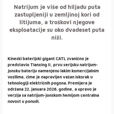
Natrijum je više od hiljadu puta
zastupljeniji u zemljinoj kori od
litijuma, a troškovi njegove
eksploatacije su oko dvadeset puta
niži.
Kineski baterijski gigant CATL zvanično je
predstavio Tianxing II, prvu serijsku natrijum-
jonsku bateriju namenjenu lakim komercijalnim
vozilima, čime je napravljen važan iskorak u
tehnologiji električnih pogona. Premijera je
održana 22. januara 2026. godine, a upravo je
verzija sa natrijum-jonskom hemijom centralna
novost u ponudi.