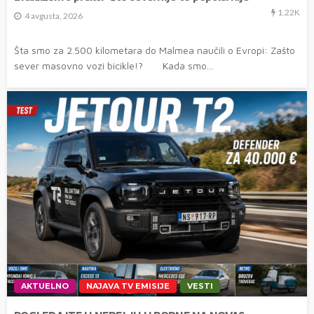
1.22K
4 avgusta, 2026
Šta smo za 2.500 kilometara do Malmea naučili o Evropi: Zašto
sever masovno vozi bicikle!? Kada smo...
AKTUELNO
NAJAVA TV EMISIJE
VESTI