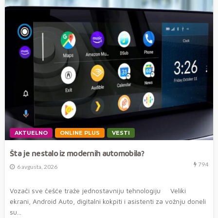
AKTUELNO
ONLINE PLUS
VESTI
Šta je nestalo iz modernih automobila?
794
6 avgusta, 2026
Vozači sve češće traže jednostavniju tehnologiju Veliki
ekrani, Android Auto, digitalni kokpiti i asistenti za vožnju doneli
su...