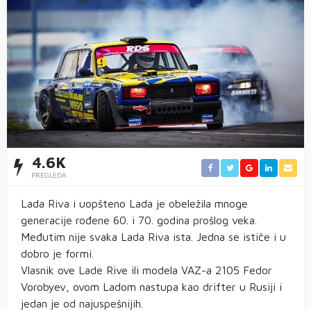
4.6K
PREGLEDA
Lada Riva i uopšteno Lada je obeležila mnoge
generacije rođene 60. i 70. godina prošlog veka.
Međutim nije svaka Lada Riva ista. Jedna se ističe i u
dobro je formi.
Vlasnik ove Lade Rive ili modela VAZ-a 2105 Fedor
Vorobyev, ovom Ladom nastupa kao drifter u Rusiji i
jedan je od najuspešnijih.