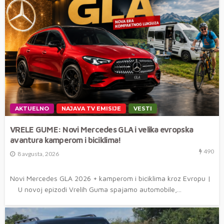
AKTUELNO
NAJAVA TV EMISIJE
VESTI
VRELE GUME: Novi Mercedes GLA i velika evropska
avantura kamperom i biciklima!
490
8 avgusta, 2026
Novi Mercedes GLA 2026 + kamperom i biciklima kroz Evropu |
U novoj epizodi Vrelih Guma spajamo automobile,...