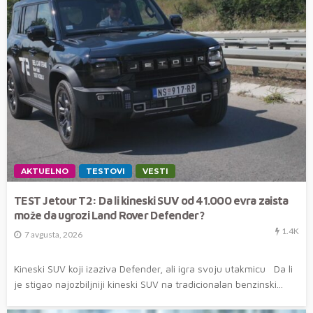
AKTUELNO
TESTOVI
VESTI
TEST Jetour T2: Da li kineski SUV od 41.000 evra zaista
može da ugrozi Land Rover Defender?
1.4K
7 avgusta, 2026
Kineski SUV koji izaziva Defender, ali igra svoju utakmicu Da li
je stigao najozbiljniji kineski SUV na tradicionalan benzinski...