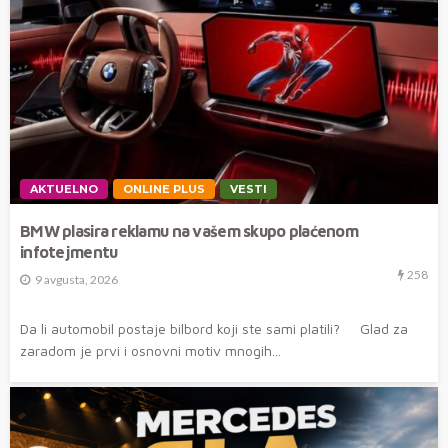
AKTUELNO
ONLINE PLUS
VESTI
BMW plasira reklamu na vašem skupo plaćenom
infotejmentu
258
9 avgusta, 2026
Da li automobil postaje bilbord koji ste sami platili? Glad za
zaradom je prvi i osnovni motiv mnogih...