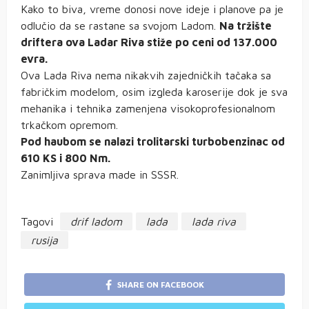
Kako to biva, vreme donosi nove ideje i planove pa je
odlučio da se rastane sa svojom Ladom.
Na tržište
driftera ova Ladar Riva stiže po ceni od 137.000
evra.
Ova Lada Riva nema nikakvih zajedničkih tačaka sa
fabričkim modelom, osim izgleda karoserije dok je sva
mehanika i tehnika zamenjena visokoprofesionalnom
trkačkom opremom.
Pod haubom se nalazi trolitarski turbobenzinac od
610 KS i 800 Nm.
Zanimljiva sprava made in SSSR.
Tagovi
drif ladom
lada
lada riva
rusija
SHARE ON FACEBOOK