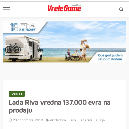
VESTI
Lada Riva vredna 137.000 evra na
prodaju
23 decembra, 2018
drif ladom
lada
lada riva
rusija