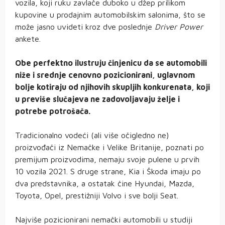
vozila, koji ruku zavlače duboko u džep prilikom
kupovine u prodajnim automobilskim salonima, što se
može jasno uvideti kroz dve poslednje
Driver Power
ankete.
Obe perfektno ilustruju činjenicu da se automobili
niže i srednje cenovno pozicionirani, uglavnom
bolje kotiraju od njihovih skupljih konkurenata, koji
u previše slučajeva ne zadovoljavaju želje i
potrebe potrošača.
Tradicionalno vodeći (ali više očigledno ne)
proizvođači iz Nemačke i Velike Britanije, poznati po
premijum proizvodima, nemaju svoje pulene u prvih
10 vozila 2021. S druge strane, Kia i Škoda imaju po
dva predstavnika, a ostatak čine Hyundai, Mazda,
Toyota, Opel, prestižniji Volvo i sve bolji Seat.
Najviše pozicionirani nemački automobili u studiji