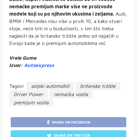
nemačke premijum marke više ne proizvode
modele koji su po njihovim ukusima i željama.
Audi,
BMW i Mercedes nisu više u prvih 10, a kako stvari
stoje, neće biti ni u budućnosti, s tim što treba
naglasiti da je britansko tržište jedno od najjačih u
Evropi kada je o premijum automobilima reč.
Vrele Gume
Izvor:
Autoexpress
Tagovi
azijski automobili
britansko tržište
Driver Power
nemačka vozila
premijum vozila
SHARE ON FACEBOOK
SHARE ON TWITTER