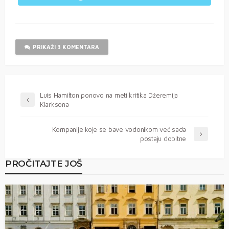
PRIKAŽI 3 KOMENTARA
Luis Hamilton ponovo na meti kritika Džeremija
Klarksona
Kompanije koje se bave vodonikom već sada
postaju dobitne
PROČITAJTE JOŠ