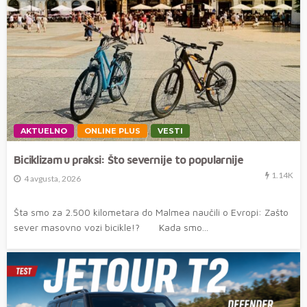
AKTUELNO
ONLINE PLUS
VESTI
Biciklizam u praksi: Što severnije to popularnije
1.14K
4 avgusta, 2026
Šta smo za 2.500 kilometara do Malmea naučili o Evropi: Zašto
sever masovno vozi bicikle!? Kada smo...