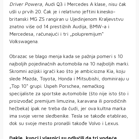
Driver Powera
, Audi Q3 i Mercedes A klase, nisu čak
ušli u prvih 20. Čak je i relativno jeftini kinesko-
britanski MG ZS rangiran u Ujedinjenom Kraljevstvu
znatno više od 14 prestižnih Audija, BMW-a i
Mercedesa, računajući i tri „polupremijum“
Volkswagena.
Obrazac se blago menja kada se pažnja pomeri s 10
najboljih pojedinačnih automobila na 10 najboljih marki.
Skromni azijski igrači kao što je ambiciozna Kia, koju
slede Mazda, Toyota, Honda i Mitsubishi, dominiraju u
„Top 10“ grupi. Uspeh Porschea, nemačkog
specijaliste za sportske automobile (što nije isto što i
proizvođač premijum limuzina, karavana ili porodičnih
hečbeka) ipak ne treba da čudi, jer ova kultna marka
ima svoje verne sledbenike. Tesla se takođe etablirao,
dok su svoje mesto pronašli takođe Volvo i Lexus.
Dakle, kupci i vlasnici su odlučili da tri vodeće