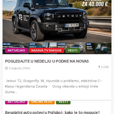
AKTUELNO
NAJAVA TV EMISIJE
VESTI
POGLEDAJTE U NEDELJU U PODNE NA NOVAS
1.01K
2 avgusta, 2026
Jetour T2, Dragonfly 36, Hyundai u problemu, električna C-
Klasa i legendarna Čezeta Ovog vikenda u emisiji Vrele
Gume...
AKTUELNO
ONLINE PLUS
VESTI
Besplatni auto putevi u Poljskoj: kako je to moguće?