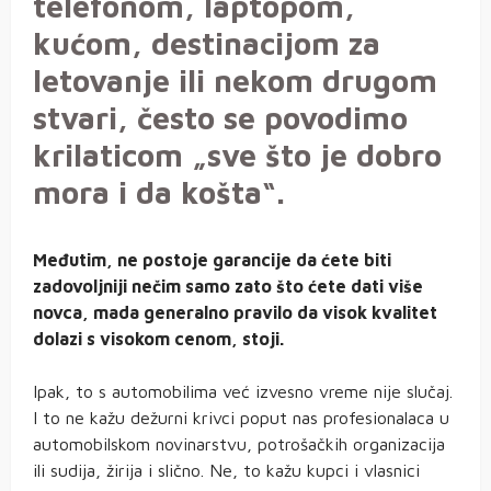
telefonom, laptopom,
kućom, destinacijom za
letovanje ili nekom drugom
stvari, često se povodimo
krilaticom „sve što je dobro
mora i da košta“.
Međutim, ne postoje garancije da ćete biti
zadovoljniji nečim samo zato što ćete dati više
novca, mada generalno pravilo da visok kvalitet
dolazi s visokom cenom, stoji.
Ipak, to s automobilima već izvesno vreme nije slučaj.
I to ne kažu dežurni krivci poput nas profesionalaca u
automobilskom novinarstvu, potrošačkih organizacija
ili sudija, žirija i slično. Ne, to kažu kupci i vlasnici