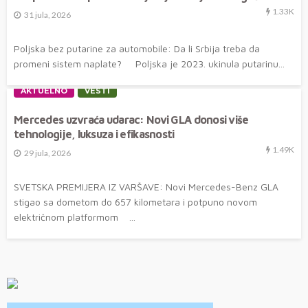
1.33K
31 jula, 2026
Poljska bez putarine za automobile: Da li Srbija treba da
promeni sistem naplate? Poljska je 2023. ukinula putarinu...
AKTUELNO
VESTI
Mercedes uzvraća udarac: Novi GLA donosi više
tehnologije, luksuza i efikasnosti
1.49K
29 jula, 2026
SVETSKA PREMIJERA IZ VARŠAVE: Novi Mercedes-Benz GLA
stigao sa dometom do 657 kilometara i potpuno novom
električnom platformom ...