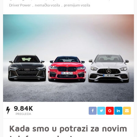
Driver Power
nemačka vozila
premijum vozila
9.84K
PREGLEDA
Kada smo u potrazi za novim