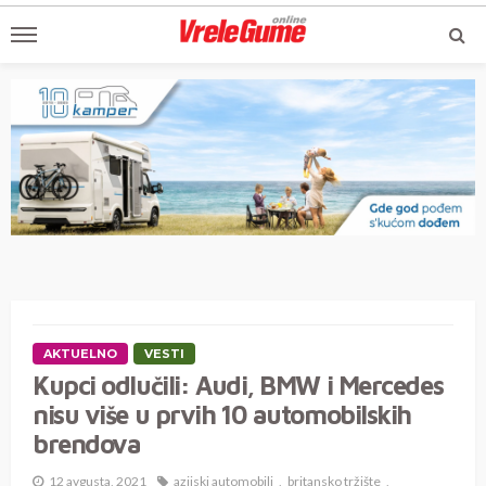
AKTUELNO
VESTI
Kupci odlučili: Audi, BMW i Mercedes
nisu više u prvih 10 automobilskih
brendova
12 avgusta, 2021
azijski automobili
britansko tržište