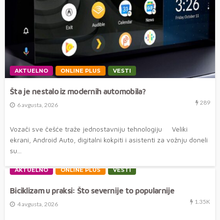
AKTUELNO
ONLINE PLUS
VESTI
Šta je nestalo iz modernih automobila?
289
6 avgusta, 2026
Vozači sve češće traže jednostavniju tehnologiju Veliki
ekrani, Android Auto, digitalni kokpiti i asistenti za vožnju doneli
su...
AKTUELNO
ONLINE PLUS
VESTI
Biciklizam u praksi: Što severnije to popularnije
1.35K
4 avgusta, 2026