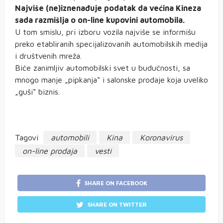
Najviše (ne)iznenađuje podatak da većina Kineza
sada razmišlja o on-line kupovini automobila.
U tom smislu, pri izboru vozila najviše se informišu
preko etabliranih specijalizovanih automobilskih medija
i društvenih mreža.
Biće zanimljiv automobilski svet u budućnosti, sa
mnogo manje „pipkanja“ i salonske prodaje koja uveliko
„guši“ biznis.
Tagovi
automobili
Kina
Koronavirus
on-line prodaja
vesti
SHARE ON FACEBOOK
SHARE ON TWITTER