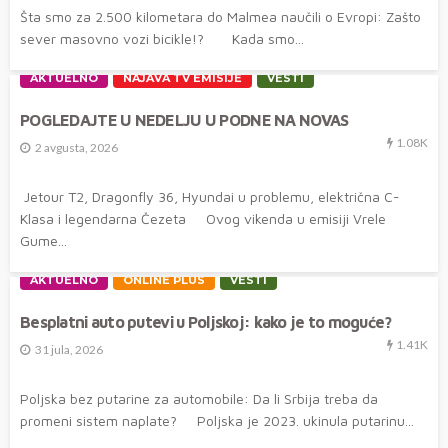
Šta smo za 2.500 kilometara do Malmea naučili o Evropi: Zašto
sever masovno vozi bicikle!? Kada smo...
AKTUELNO
NAJAVA TV EMISIJE
VESTI
POGLEDAJTE U NEDELJU U PODNE NA NOVAS
1.08K
2 avgusta, 2026
Jetour T2, Dragonfly 36, Hyundai u problemu, električna C-
Klasa i legendarna Čezeta Ovog vikenda u emisiji Vrele
Gume...
AKTUELNO
ONLINE PLUS
VESTI
Besplatni auto putevi u Poljskoj: kako je to moguće?
1.41K
31 jula, 2026
Poljska bez putarine za automobile: Da li Srbija treba da
promeni sistem naplate? Poljska je 2023. ukinula putarinu...