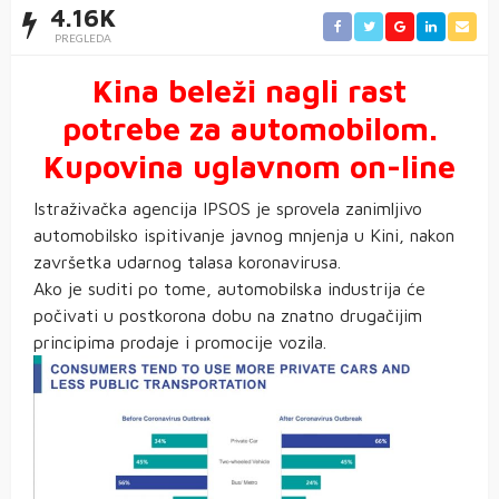
4.16K
PREGLEDA
Kina beleži nagli rast
potrebe za automobilom.
Kupovina uglavnom on-line
Istraživačka agencija IPSOS je sprovela zanimljivo
automobilsko ispitivanje javnog mnjenja u Kini, nakon
završetka udarnog talasa koronavirusa.
Ako je suditi po tome, automobilska industrija će
počivati u postkorona dobu na znatno drugačijim
principima prodaje i promocije vozila.