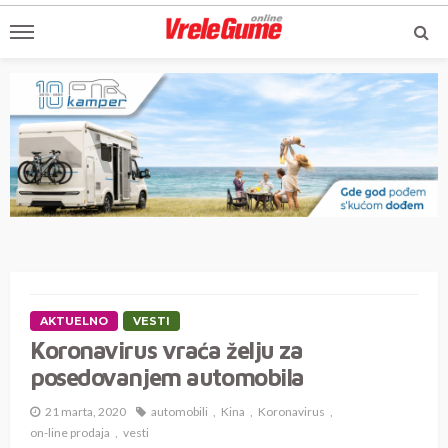
AKTUELNO
VESTI
Koronavirus vraća želju za
posedovanjem automobila
21 marta, 2020
automobili
Kina
Koronavirus
on-line prodaja
vesti