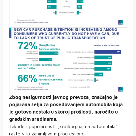
Zbog nesigurnosti javnog prevoza, značajno je
pojačana želja za posedovanjem automobila koja
je gotovo nestala u skoroj prošlosti, naročito u
gradskim sredinama.
Takođe i popularnost „kratkog najma automobila“
raste vrlo zanimljivom progresijom.