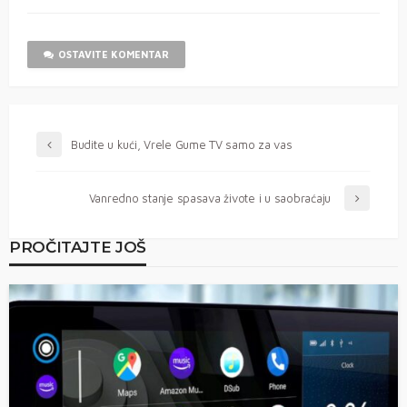
OSTAVITE KOMENTAR
Budite u kući, Vrele Gume TV samo za vas
Vanredno stanje spasava živote i u saobraćaju
PROČITAJTE JOŠ