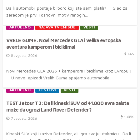
Da li automobil postaje bilbord koji ste sami platili? Glad za
zaradom je prvi i osnovni motiv mnogih...
AKTUELNO
NAJAVA TV EMISIJE
VESTI
VRELE GUME: Novi Mercedes GLA i velika evropska
avantura kamperom i biciklima!
746
8 avgusta, 2026
Novi Mercedes GLA 2026 + kamperom i biciklima kroz Evropu |
U novoj epizodi Vrelih Guma spajamo automobile,...
AKTUELNO
TESTOVI
VESTI
TEST Jetour T2: Da li kineski SUV od 41.000 evra zaista
može da ugrozi Land Rover Defender?
1.68K
7 avgusta, 2026
Kineski SUV koji izaziva Defender, ali igra svoju utakmicu Da li