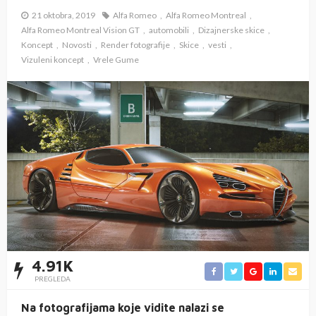
21 oktobra, 2019
Alfa Romeo
Alfa Romeo Montreal
Alfa Romeo Montreal Vision GT
automobili
Dizajnerske skice
Koncept
Novosti
Render fotografije
Skice
vesti
Vizuleni koncept
Vrele Gume
4.91K
PREGLEDA
Na fotografijama koje vidite nalazi se