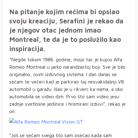
Na pitanje kojim rečima bi opsiao
svoju kreaciju, Serafini je rekao da
je njegov otac jednom imao
Montreal, te da je to poslužilo kao
inspiracija.
“Negde tokom 1986. godine, mojo tac je kupio Alfa
Romeo Montreal u jarko narandžastoj boji. Sve je bilo
originalno, osim izduvnog sistema. I dan danas se
sećam te večeri kad je parkirao taj nesvakidašnji V8
automobil u garažu. Išao je u rikverc ka nama, a oko
automobila se video dim. Prvo što sam video jesu
zadnje svetlosne jedinice i hromirani izduvi”, rekao je
on.
“Još se sećam svega što sam osećao kada sam