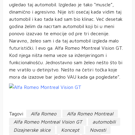
ugledao taj automobil. Izgledao je tako “muscle”,
dinamično i agresivno. Nije isti osećaj kada vidim taj
automobil i kao tada kad sam bio klinac. Već desetak
godina želim da nacrtam automobil koji bi u meni
ponovo izazvao te emocije od pre tri decenije.
Naravno, želeo sam i da taj automobil izgleda malo
futuristički. I evo ga. Alfa Romeo Montreal Vision GT.
Kod njega ništa nema veze sa inženjeringom i
funkcionalnošću. Jednostavno sam želeo nešto što bi
me vratilo u detinjstvo. Nešto na četiri točka koje
mora da izazove bar jedno VAU kada ga pogledate”.
Tagovi
Alfa Romeo
Alfa Romeo Montreal
Alfa Romeo Montreal Vision GT
automobili
Dizajnerske skice
Koncept
Novosti