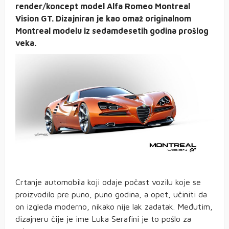
render/koncept model Alfa Romeo Montreal
Vision GT. Dizajniran je kao omaž originalnom
Montreal modelu iz sedamdesetih godina prošlog
veka.
Crtanje automobila koji odaje počast vozilu koje se
proizvodilo pre puno, puno godina, a opet, učiniti da
on izgleda moderno, nikako nije lak zadatak. Međutim,
dizajneru čije je ime Luka Serafini je to pošlo za