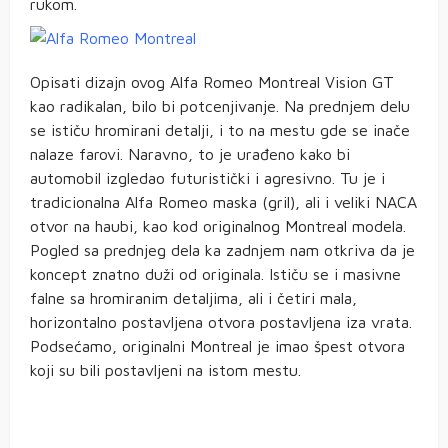
rukom.
Opisati dizajn ovog Alfa Romeo Montreal Vision GT
kao radikalan, bilo bi potcenjivanje. Na prednjem delu
se ističu hromirani detalji, i to na mestu gde se inače
nalaze farovi. Naravno, to je urađeno kako bi
automobil izgledao futuristički i agresivno. Tu je i
tradicionalna Alfa Romeo maska (gril), ali i veliki NACA
otvor na haubi, kao kod originalnog Montreal modela.
Pogled sa prednjeg dela ka zadnjem nam otkriva da je
koncept znatno duži od originala. Ističu se i masivne
falne sa hromiranim detaljima, ali i četiri mala,
horizontalno postavljena otvora postavljena iza vrata.
Podsećamo, originalni Montreal je imao špest otvora
koji su bili postavljeni na istom mestu.