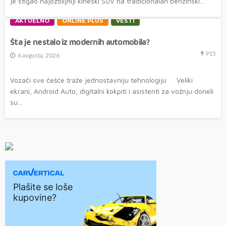
je stigao najozbiljniji kineski SUV na tradicionalan benzinski...
AKTUELNO
ONLINE PLUS
VESTI
Šta je nestalo iz modernih automobila?
915
6 avgusta, 2026
Vozači sve češće traže jednostavniju tehnologiju Veliki
ekrani, Android Auto, digitalni kokpiti i asistenti za vožnju doneli
su...