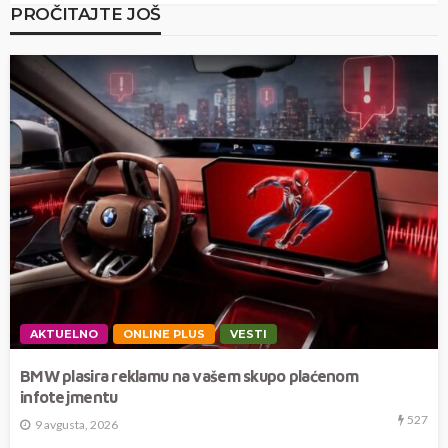
PROČITAJTE JOŠ
AKTUELNO
ONLINE PLUS
VESTI
BMW plasira reklamu na vašem skupo plaćenom
infotejmentu
527
9 avgusta, 2026