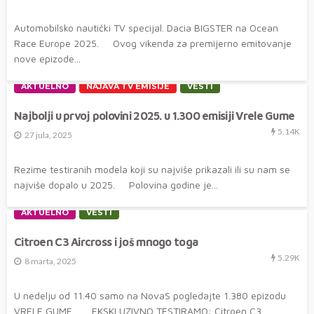
Automobilsko nautički TV specijal. Dacia BIGSTER na Ocean
Race Europe 2025. Ovog vikenda za premijerno emitovanje
nove epizode...
AKTUELNO
NAJAVA TV EMISIJE
VESTI
Najbolji u prvoj polovini 2025. u 1.300 emisiji Vrele Gume
5.14K
27 jula, 2025
Rezime testiranih modela koji su najviše prikazali ili su nam se
najviše dopalo u 2025. Polovina godine je...
AKTUELNO
VESTI
Citroen C3 Aircross i još mnogo toga
5.29K
8 marta, 2025
U nedelju od 11.40 samo na NovaS pogledajte 1.380 epizodu
VRELE GUME EKSKLUZIVNO TESTIRAMO: Citroen C3