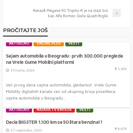
Renault Megane RS Trophy-R je na stazi brz
kao Alfa Romeo Giulia Quadrifoglio
PROČITAJTE JOŠ
AKTUELNO
ONLINE PLUS
VESTI
Sajam automobila u Beogradu: prvih 300.000 pregleda
na Vrele Gume Mobilni platformi
3.43K
19 marta, 2026
Već prvog dana sajma automobila, gledanost Vrele Gume
Mobility digitalnih kanala već od ukupnog broja posetilaca
sajma automobila u Beogradu...
AKTUELNO
NAJAVA TV EMISIJE
VESTI
Dacia BIGSTER 1.100 km sa 50 litara benzina!?
8.87K
27 septembra, 2025