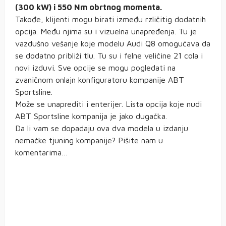
(300 kW) i 550 Nm obrtnog momenta.
Takođe, klijenti mogu birati između rzličitig dodatnih
opcija. Među njima su i vizuelna unapređenja. Tu je
vazdušno vešanje koje modelu Audi Q8 omogućava da
se dodatno približi tlu. Tu su i felne veličine 21 cola i
novi izduvi. Sve opcije se mogu pogledati na
zvaničnom onlajn konfiguratoru kompanije ABT
Sportsline.
Može se unaprediti i enterijer. Lista opcija koje nudi
ABT Sportsline kompanija je jako dugačka.
Da li vam se dopadaju ova dva modela u izdanju
nemačke tjuning kompanije? Pišite nam u
komentarima…