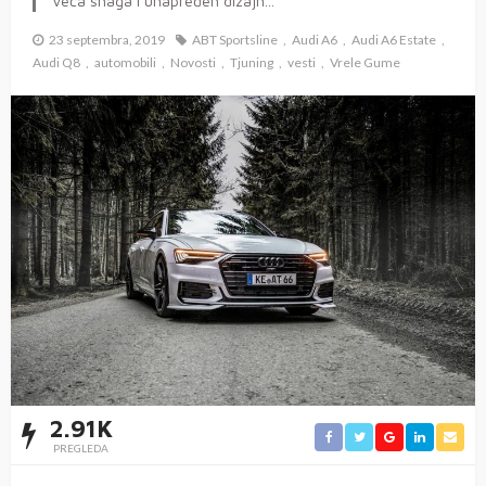
Veća snaga i unapređen dizajn...
23 septembra, 2019
ABT Sportsline
Audi A6
Audi A6 Estate
Audi Q8
automobili
Novosti
Tjuning
vesti
Vrele Gume
2.91K
PREGLEDA