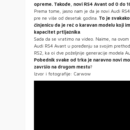
opreme. Takođe, novi RS4 Avant od 0 do 1
Prema tome, jasno nam je da je novi Audi RS4 
pre ne više od desetak godina.
To je svakak
činjenicu da je reč o karavan modelu koji im
kapacitet prtljažnika
.
Sada da se vratimo na video. Naime, na ovom 
Audi RS4 Avant u poređenju sa svojim prethod
RS2, ka oi dve poželjnije generacije modela Au
Pobednik svake od trka je naravno novi model
završio na drugom mestu
?
Izvor i fotografije: Carwow