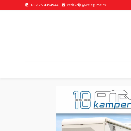
+381 69 4394544
redakcija@vrelegume.rs