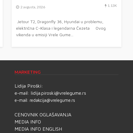
1.13K
2 avgusta, 2026
Jetour T2, Dragonfly 36, Hyundai u problemu,
električna C-Klasa i legendarna Čezeta Ovog
vikenda u emisiji Vrele Gume...
MARKETING
Lidija Piroški:
e-mail:
lidija.piroski@vrelegume.rs
e-mail:
redakcija@vrelegume.rs
CENOVNIK OGLAŠAVANJA
MEDIA INFO
MEDIA INFO ENGLISH