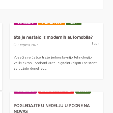
AKTUELNO
ONLINE PLUS
VESTI
Šta je nestalo iz modernih automobila?
377
6 avgusta, 2026
Vozači sve češće traže jednostavniju tehnologiju
Veliki ekrani, Android Auto, digitalni kokpiti i asistenti
za vožnju doneli su...
AKTUELNO
NAJAVA TV EMISIJE
VESTI
POGLEDAJTE U NEDELJU U PODNE NA
NOVAS