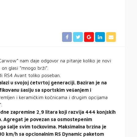
Carwow” nam daje odgovor na pitanje koliko je novi
 on glasi “mnogo brži”.
i RS4 Avant toliko poseban.
azi u svojoj četvrtoj generaciji. Baziran je na
ikovanu šasiju sa sportskim vešanjem i
remljen i keramičkim kočnicama i drugim opcijama
”.
dne zapremine 2,9 litara koji razvija 444 konjskih
. Agregat je povezan sa osmostepenim
a šalje svim točkovima. Maksimalna brzina je
 280 km/h sa opcionalnim RS Dynamic paketom