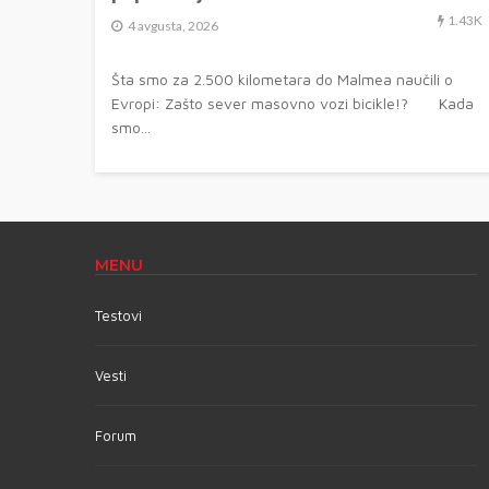
1.43K
4 avgusta, 2026
Šta smo za 2.500 kilometara do Malmea naučili o
Evropi: Zašto sever masovno vozi bicikle!? Kada
smo...
MENU
Testovi
Vesti
Forum