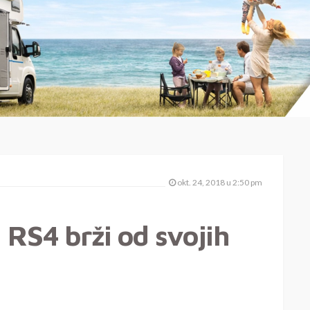
okt. 24, 2018 u 2:50 pm
i RS4 brži od svojih