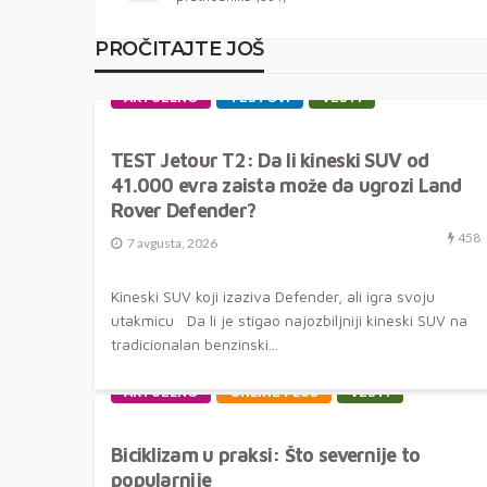
PROČITAJTE JOŠ
AKTUELNO
TESTOVI
VESTI
TEST Jetour T2: Da li kineski SUV od
41.000 evra zaista može da ugrozi Land
Rover Defender?
458
7 avgusta, 2026
Kineski SUV koji izaziva Defender, ali igra svoju
utakmicu Da li je stigao najozbiljniji kineski SUV na
tradicionalan benzinski...
AKTUELNO
ONLINE PLUS
VESTI
Biciklizam u praksi: Što severnije to
popularnije