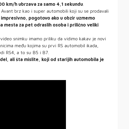
00 km/h ubrzava za samo 4,1 sekundu
.
Avant brz kao i super automobili koji su se prodavali
o impresivno, pogotovo ako u obzir uzmemo
a mesta za pet odraslih osoba i prilično veliki
video snimku imamo priliku da vidimo kakav je novi
nicima među kojima su prvi RS automobil ikada,
di RS4, a to su B5 i B7.
, ali šta mislite, koji od starijih automobila je