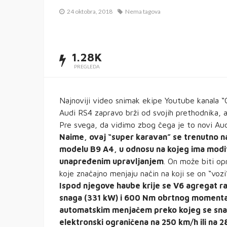
24 oktobra, 2018
Nema tagova
1.28K
PREGLEDA
Najnoviji video snimak ekipe Youtube kanala “
Audi RS4 zapravo brži od svojih prethodnika, a
Pre svega, da vidimo zbog čega je to novi Aud
Naime, ovaj “super karavan” se trenutno nal
modelu B9 A4, u odnosu na kojeg ima modif
unapređenim upravljanjem
. On može biti op
koje značajno menjaju način na koji se on “vozi
Ispod njegove haube krije se V6 agregat ra
snaga (331 kW) i 600 Nm obrtnog momenta
automatskim menjačem preko kojeg se snag
elektronski ograničena na 250 km/h ili na