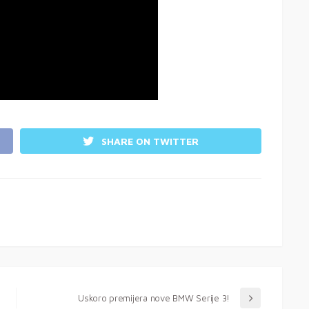
SHARE ON TWITTER
Uskoro premijera nove BMW Serije 3!