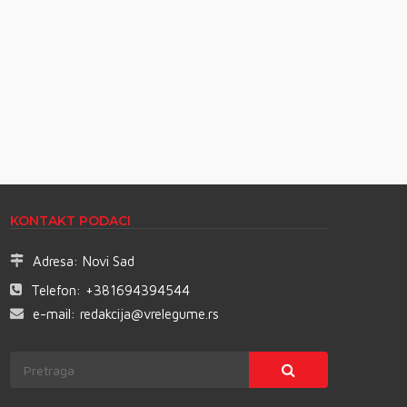
KONTAKT PODACI
Adresa:
Novi Sad
Telefon:
+381694394544
e-mail:
redakcija@vrelegume.rs