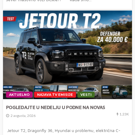
AKTUELNO
NAJAVA TV EMISIJE
VESTI
POGLEDAJTE U NEDELJU U PODNE NA NOVAS
1.23K
2 avgusta, 2026
Jetour T2, Dragonfly 36, Hyundai u problemu, električna C-