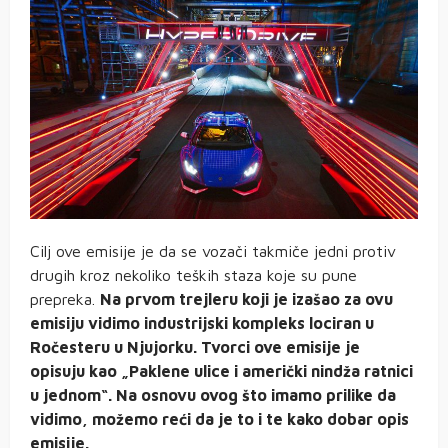
Cilj ove emisije je da se vozači takmiče jedni protiv
drugih kroz nekoliko teških staza koje su pune
prepreka.
Na prvom trejleru koji je izašao za ovu
emisiju vidimo industrijski kompleks lociran u
Ročesteru u Njujorku. Tvorci ove emisije je
opisuju kao „Paklene ulice i američki nindža ratnici
u jednom“. Na osnovu ovog što imamo prilike da
vidimo, možemo reći da je to i te kako dobar opis
emisije.