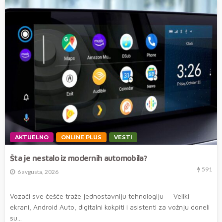
AKTUELNO
ONLINE PLUS
VESTI
Šta je nestalo iz modernih automobila?
591
6 avgusta, 2026
Vozači sve češće traže jednostavniju tehnologiju Veliki
ekrani, Android Auto, digitalni kokpiti i asistenti za vožnju doneli
su...