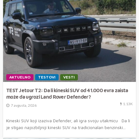
AKTUELNO
TESTOVI
VESTI
TEST Jetour T2: Da li kineski SUV od 41.000 evra zaista
može da ugrozi Land Rover Defender?
1.13K
7 avgusta, 2026
Kineski SUV koji izaziva Defender, ali igra svoju utakmicu Da li
je stigao najozbiljniji kineski SUV na tradicionalan benzinski...