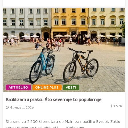
AKTUELNO
ONLINE PLUS
VESTI
Biciklizam u praksi: Što severnije to popularnije
1.57K
4 avgusta, 2026
Šta smo za 2.500 kilometara do Malmea naučili o Evropi: Zašto
sever masovno vozi bicikle!? Kada smo...