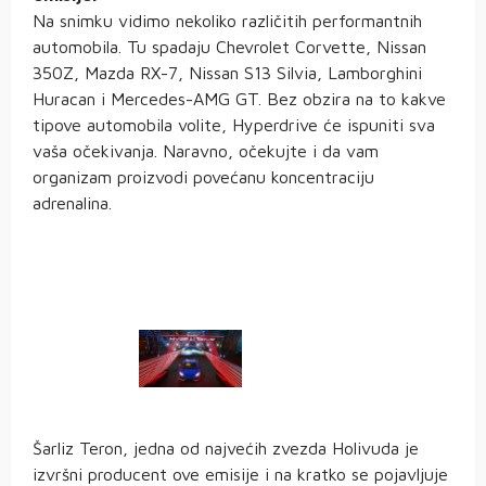
Na snimku vidimo nekoliko različitih performantnih
automobila. Tu spadaju Chevrolet Corvette, Nissan
350Z, Mazda RX-7, Nissan S13 Silvia, Lamborghini
Huracan i Mercedes-AMG GT. Bez obzira na to kakve
tipove automobila volite, Hyperdrive će ispuniti sva
vaša očekivanja. Naravno, očekujte i da vam
organizam proizvodi povećanu koncentraciju
adrenalina.
Šarliz Teron, jedna od najvećih zvezda Holivuda je
izvršni producent ove emisije i na kratko se pojavljuje