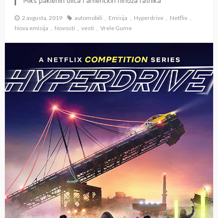
Miks paklenih ulica i američkih nindža ratnika
2 avgusta, 2019
automobili
Emisija
Hyperdrive
Netflix
Nova emisija
Novosti
vesti
Vrele Gume