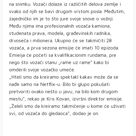
na snimku. Vozači dolaze iz različitih delova zemlje i
svako od njih se bavi drugom vrstom posla. Međutim,
zajedničko im je to što jure svoje snove o vožnji.
Među njima ima profesionalnih vozača kamiona,
studenata prava, modela, građevinskih radnika,
drvoseča i milionera. Ukupno će se takmičiti 28
vozača, a prva sezona emsijie će imati 10 epizoda.
Emieija će početi sa kvalifikacionim rundama, pre
nego što vozači stanu „rame uz rame“ kako bi
omderili svoje vozačko umeće.
„Hteli smo da kreiramo spektakl kakav može da se
nađe samo na Netflix-u. Bilo bi glupo pokušati
pretvoriti ovako nešto u javu, na bilo kom drugom
mestu“, rekao je Kris Kovan, izvršni direktor emisije.
„Želeli smo da kreiramo takmičenje u kome će uživati
svi, od vozača do gledaoca“, dodao je on.