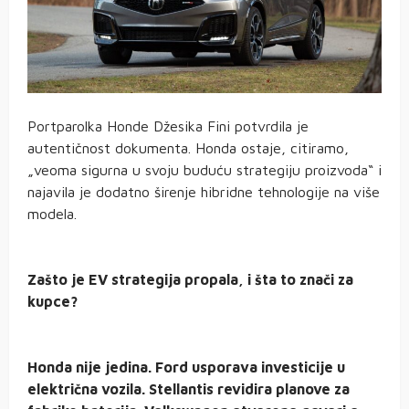
Portparolka Honde Džesika Fini potvrdila je
autentičnost dokumenta. Honda ostaje, citiramo,
„veoma sigurna u svoju buduću strategiju proizvoda“ i
najavila je dodatno širenje hibridne tehnologije na više
modela.
Zašto je EV strategija propala, i šta to znači za
kupce?
Honda nije jedina. Ford usporava investicije u
električna vozila. Stellantis revidira planove za