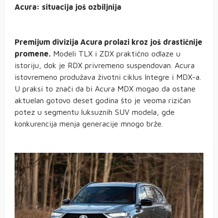
Acura: situacija još ozbiljnija
Premijum divizija Acura prolazi kroz još drastičnije
promene.
Modeli TLX i ZDX praktično odlaze u
istoriju, dok je RDX privremeno suspendovan. Acura
istovremeno produžava životni ciklus Integre i MDX-a.
U praksi to znači da bi Acura MDX mogao da ostane
aktuelan gotovo deset godina što je veoma rizičan
potez u segmentu luksuznih SUV modela, gde
konkurencija menja generacije mnogo brže.