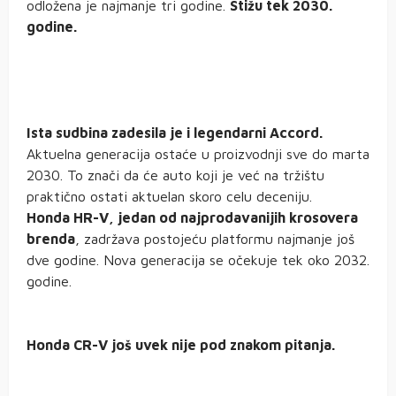
odložena je najmanje tri godine.
Stižu tek 2030.
godine.
Ista sudbina zadesila je i legendarni Accord.
Aktuelna generacija ostaće u proizvodnji sve do marta
2030. To znači da će auto koji je već na tržištu
praktično ostati aktuelan skoro celu deceniju.
Honda HR-V, jedan od najprodavanijih krosovera
brenda
, zadržava postojeću platformu najmanje još
dve godine. Nova generacija se očekuje tek oko 2032.
godine.
Honda CR-V još uvek nije pod znakom pitanja.