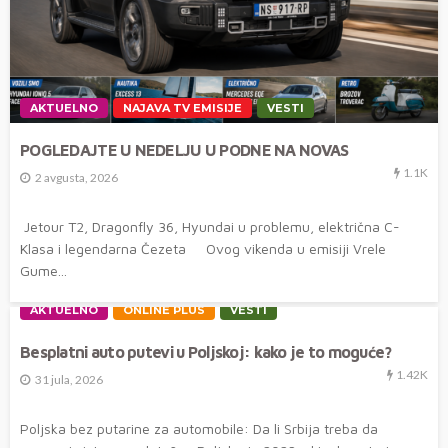
AKTUELNO
NAJAVA TV EMISIJE
VESTI
POGLEDAJTE U NEDELJU U PODNE NA NOVAS
1.1K
2 avgusta, 2026
Jetour T2, Dragonfly 36, Hyundai u problemu, električna C-
Klasa i legendarna Čezeta Ovog vikenda u emisiji Vrele
Gume...
AKTUELNO
ONLINE PLUS
VESTI
Besplatni auto putevi u Poljskoj: kako je to moguće?
1.42K
31 jula, 2026
Poljska bez putarine za automobile: Da li Srbija treba da