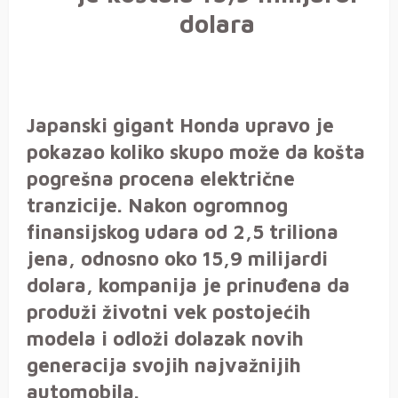
dolara
Japanski gigant Honda upravo je
pokazao koliko skupo može da košta
pogrešna procena električne
tranzicije. Nakon ogromnog
finansijskog udara od 2,5 triliona
jena, odnosno oko 15,9 milijardi
dolara, kompanija je prinuđena da
produži životni vek postojećih
modela i odloži dolazak novih
generacija svojih najvažnijih
automobila.