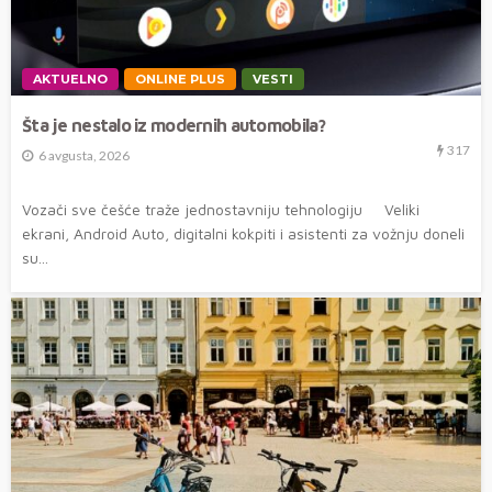
AKTUELNO
ONLINE PLUS
VESTI
Šta je nestalo iz modernih automobila?
317
6 avgusta, 2026
Vozači sve češće traže jednostavniju tehnologiju Veliki
ekrani, Android Auto, digitalni kokpiti i asistenti za vožnju doneli
su...