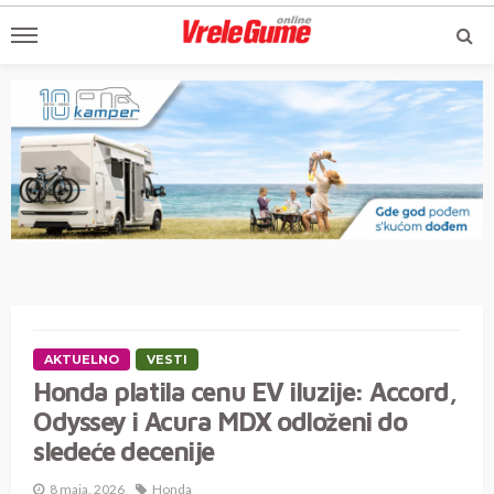
AKTUELNO
VESTI
Honda platila cenu EV iluzije: Accord,
Odyssey i Acura MDX odloženi do
sledeće decenije
8 maja, 2026
Honda