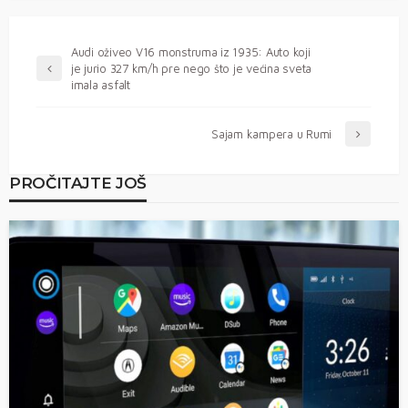
Audi oživeo V16 monstruma iz 1935: Auto koji
je jurio 327 km/h pre nego što je većina sveta
imala asfalt
Sajam kampera u Rumi
PROČITAJTE JOŠ