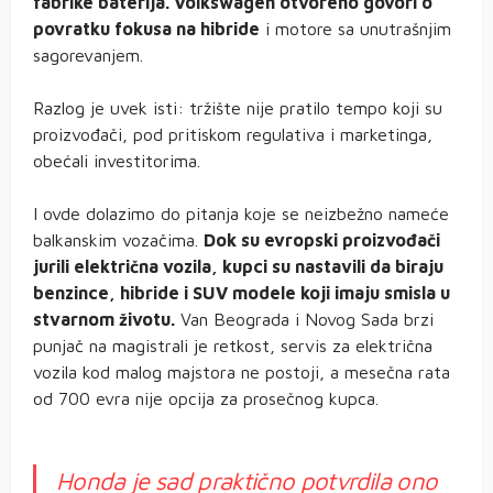
fabrike baterija. Volkswagen otvoreno govori o
povratku fokusa na hibride
i motore sa unutrašnjim
sagorevanjem.
Razlog je uvek isti: tržište nije pratilo tempo koji su
proizvođači, pod pritiskom regulativa i marketinga,
obećali investitorima.
I ovde dolazimo do pitanja koje se neizbežno nameće
balkanskim vozačima.
Dok su evropski proizvođači
jurili električna vozila, kupci su nastavili da biraju
benzince, hibride i SUV modele koji imaju smisla u
stvarnom životu.
Van Beograda i Novog Sada brzi
punjač na magistrali je retkost, servis za električna
vozila kod malog majstora ne postoji, a mesečna rata
od 700 evra nije opcija za prosečnog kupca.
Honda je sad praktično potvrdila ono