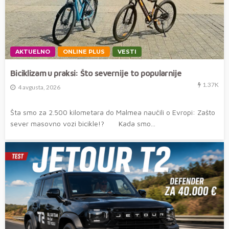
AKTUELNO
ONLINE PLUS
VESTI
Biciklizam u praksi: Što severnije to popularnije
1.37K
4 avgusta, 2026
Šta smo za 2.500 kilometara do Malmea naučili o Evropi: Zašto
sever masovno vozi bicikle!? Kada smo...