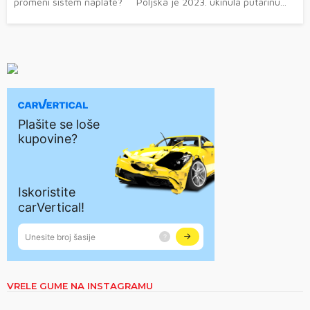
promeni sistem naplate? Poljska je 2023. ukinula putarinu...
VRELE GUME NA INSTAGRAMU