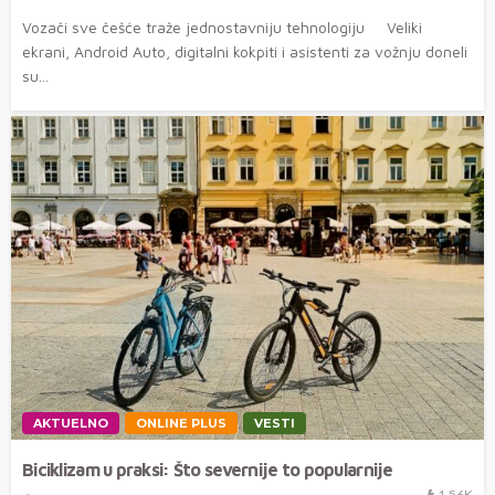
Vozači sve češće traže jednostavniju tehnologiju Veliki
ekrani, Android Auto, digitalni kokpiti i asistenti za vožnju doneli
su...
AKTUELNO
ONLINE PLUS
VESTI
Biciklizam u praksi: Što severnije to popularnije
1.56K