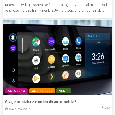
Kineski SUV koji izaziva Defender, ali igra svoju utakmicu Da li
je stigao najozbiljniji kineski SUV na tradicionalan benzinski...
AKTUELNO
ONLINE PLUS
VESTI
Šta je nestalo iz modernih automobila?
555
6 avgusta, 2026