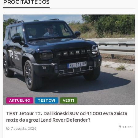
PROČITAJTE JOŠ
AKTUELNO
TESTOVI
VESTI
TEST Jetour T2: Da li kineski SUV od 41.000 evra zaista
može da ugrozi Land Rover Defender?
1.07K
7 avgusta, 2026