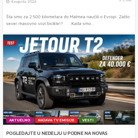
4 avgusta, 2026
Šta smo za 2.500 kilometara do Malmea naučili o Evropi: Zašto
sever masovno vozi bicikle!? Kada smo...
AKTUELNO
NAJAVA TV EMISIJE
VESTI
POGLEDAJTE U NEDELJU U PODNE NA NOVAS