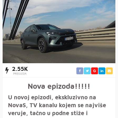
2.55K
PREGLEDA
Nova epizoda!!!!!
U novoj epizodi, ekskluzivno na
NovaS, TV kanalu kojem se najviše
veruje, tačno u podne stiže i