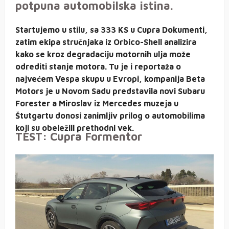
potpuna automobilska istina.
Startujemo u stilu, sa 333 KS u Cupra Dokumenti,
zatim ekipa stručnjaka iz Orbico-Shell analizira
kako se kroz degradaciju motornih ulja može
odrediti stanje motora. Tu je i reportaža o
najvećem Vespa skupu u Evropi, kompanija Beta
Motors je u Novom Sadu predstavila novi Subaru
Forester a Miroslav iz Mercedes muzeja u
Štutgartu donosi zanimljiv prilog o automobilima
koji su obeležili prethodni vek.
TEST: Cupra Formentor