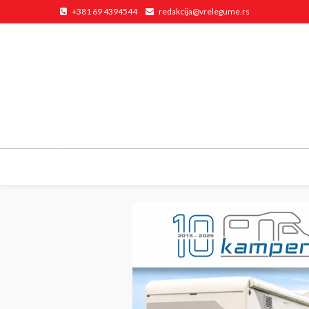
+381 69 4394544
redakcija@vrelegume.rs