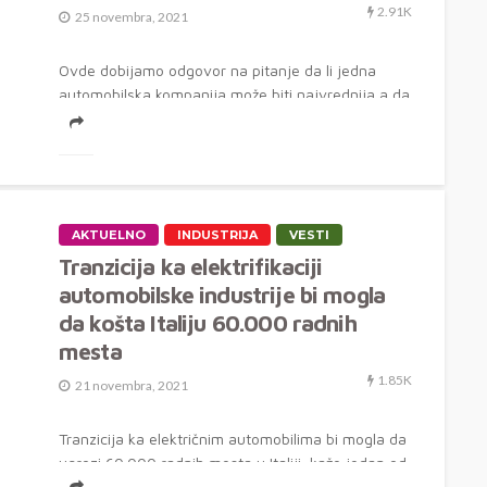
2.91K
25 novembra, 2021
Ovde dobijamo odgovor na pitanje da li jedna
automobilska kompanija može biti najvrednija a da
nema globalno prisustvo. Vremena...
AKTUELNO
INDUSTRIJA
VESTI
Tranzicija ka elektrifikaciji
automobilske industrije bi mogla
da košta Italiju 60.000 radnih
mesta
1.85K
21 novembra, 2021
Tranzicija ka električnim automobilima bi mogla da
ugrozi 60.000 radnih mesta u Italiji, kaže jedan od
najuticajnih sindikata, apelujući na...