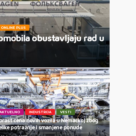
ONLINE PLUS
omobila obustavljaju rad u
AKTUELNO
INDUSTRIJA
VESTI
orast cena novih vozila u Nemačkoj zbog
elike potražnje i smanjene ponude