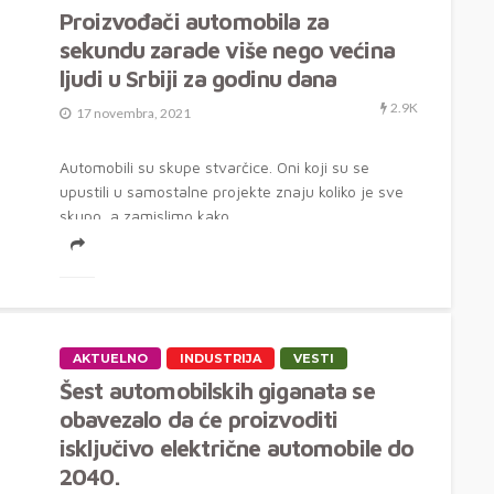
Proizvođači automobila za
sekundu zarade više nego većina
ljudi u Srbiji za godinu dana
2.9K
17 novembra, 2021
Automobili su skupe stvarčice. Oni koji su se
upustili u samostalne projekte znaju koliko je sve
skupo, a zamislimo kako...
AKTUELNO
INDUSTRIJA
VESTI
Šest automobilskih giganata se
obavezalo da će proizvoditi
isključivo električne automobile do
2040.