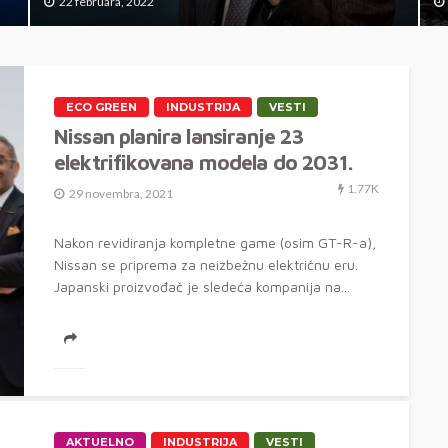
22 februara, 2022
ECO GREEN
INDUSTRIJA
VESTI
Nissan planira lansiranje 23
elektrifikovana modela do 2031.
1.77K
29 novembra, 2021
Nakon revidiranja kompletne game (osim GT-R-a),
Nissan se priprema za neizbežnu električnu eru.
Japanski proizvođač je sledeća kompanija na...
AKTUELNO
INDUSTRIJA
VESTI