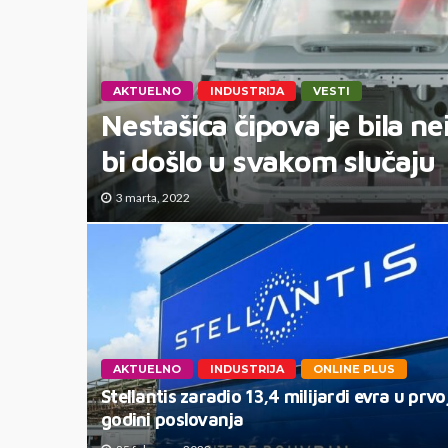
AKTUELNO
INDUSTRIJA
VESTI
Nestašica čipova je bila ne
bi došlo u svakom slučaju
3 marta, 2022
AKTUELNO
INDUSTRIJA
ONLINE PLUS
Stellantis zaradio 13,4 milijardi evra u prvo
godini poslovanja