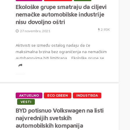
Ekološke grupe smatraju da ciljevi
nemačke automobilske industrije
nisu dovoljno oštri
2.93K
27 novembra, 2021
Aktivisti se između ostalog nadaju da će
maksimalna brzina bez ograničenja na nemačkim
autobanovima biti limitirana. Ekološke grupe se...
AKTUELNO
ECO GREEN
INDUSTRIJA
VESTI
BYD potisnuo Volkswagen na listi
najvrednijih svetskih
automobilskih kompanija