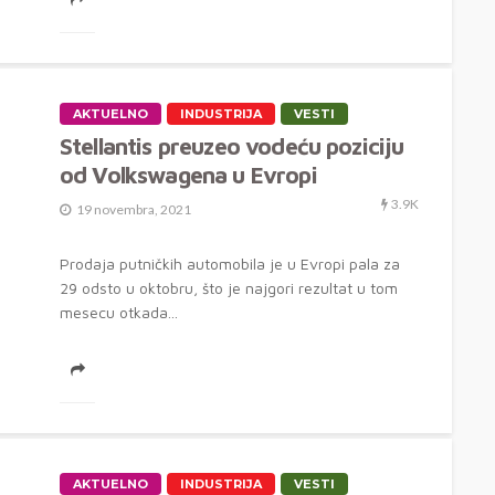
AKTUELNO
INDUSTRIJA
VESTI
Stellantis preuzeo vodeću poziciju
od Volkswagena u Evropi
3.9K
19 novembra, 2021
Prodaja putničkih automobila je u Evropi pala za
29 odsto u oktobru, što je najgori rezultat u tom
mesecu otkada...
AKTUELNO
INDUSTRIJA
VESTI