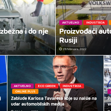
AKTUELNO
INDUSTRIJA
izbežna i do nje
Proizvođači aut
Rusiji
28 februara, 2022
AKTUELNO
ECO GREEN
INDUSTRIJA
ONLINE PLUS
j
Zablude Karlosa Tavaresa koje su naišle na
P
udar automobilskih medija
v