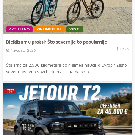
AKTUELNO
ONLINE PLUS
VESTI
Biciklizam u praksi: Što severnije to popularnije
1.57K
4 avgusta, 2026
Šta smo za 2.500 kilometara do Malmea naučili o Evropi: Zašto
sever masovno vozi bicikle!? Kada smo...