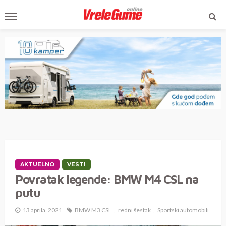
AKTUELNO
VESTI
Povratak legende: BMW M4 CSL na
putu
13 aprila, 2021
BMW M3 CSL
redni šestak
Sportski automobili