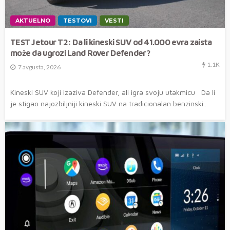
AKTUELNO
TESTOVI
VESTI
TEST Jetour T2: Da li kineski SUV od 41.000 evra zaista
može da ugrozi Land Rover Defender?
1.1K
7 avgusta, 2026
Kineski SUV koji izaziva Defender, ali igra svoju utakmicu Da li
je stigao najozbiljniji kineski SUV na tradicionalan benzinski...