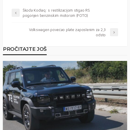
Škoda Kodiaq: s restilizacijom stigao RS
pogonjen benzinskim motorom (FOTO)
Volkswagen povećao plate zaposlenim za 2,3
odsto
PROČITAJTE JOŠ