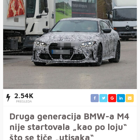
2.54K
PREGLEDA
Druga generacija BMW-a M4
nije startovala „kao po loju“
što se tiče „utisaka“