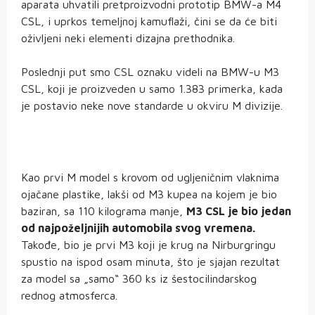
aparata uhvatili pretproizvodni prototip BMW-a M4
CSL, i uprkos temeljnoj kamuflaži, čini se da će biti
oživljeni neki elementi dizajna prethodnika.
Poslednji put smo CSL oznaku videli na BMW-u M3
CSL, koji je proizveden u samo 1.383 primerka, kada
je postavio neke nove standarde u okviru M divizije.
Kao prvi M model s krovom od ugljeničnim vlaknima
ojačane plastike, lakši od M3 kupea na kojem je bio
baziran, sa 110 kilograma manje,
M3 CSL je bio jedan
od najpoželjnijih automobila svog vremena.
Takođe, bio je prvi M3 koji je krug na Nirburgringu
spustio na ispod osam minuta, što je sjajan rezultat
za model sa „samo“ 360 ks iz šestocilindarskog
rednog atmosferca.