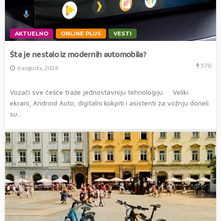
AKTUELNO
ONLINE PLUS
VESTI
Šta je nestalo iz modernih automobila?
570
6 avgusta, 2026
Vozači sve češće traže jednostavniju tehnologiju Veliki
ekrani, Android Auto, digitalni kokpiti i asistenti za vožnju doneli
su...