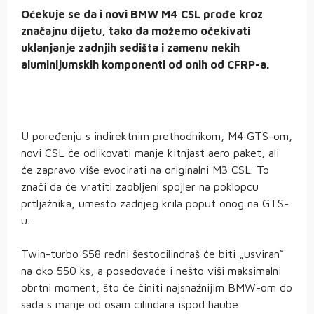
Očekuje se da i novi BMW M4 CSL prođe kroz
značajnu dijetu, tako da možemo očekivati
uklanjanje zadnjih sedišta i zamenu nekih
aluminijumskih komponenti od onih od CFRP-a.
U poređenju s indirektnim prethodnikom, M4 GTS-om,
novi CSL će odlikovati manje kitnjast aero paket, ali
će zapravo više evocirati na originalni M3 CSL. To
znači da će vratiti zaobljeni spojler na poklopcu
prtljažnika, umesto zadnjeg krila poput onog na GTS-
u.
Twin-turbo S58 redni šestocilindraš će biti „usviran“
na oko 550 ks, a posedovaće i nešto viši maksimalni
obrtni moment, što će činiti najsnažnijim BMW-om do
sada s manje od osam cilindara ispod haube.