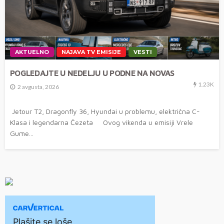
AKTUELNO
NAJAVA TV EMISIJE
VESTI
POGLEDAJTE U NEDELJU U PODNE NA NOVAS
1.23K
2 avgusta, 2026
Jetour T2, Dragonfly 36, Hyundai u problemu, električna C-
Klasa i legendarna Čezeta Ovog vikenda u emisiji Vrele
Gume...