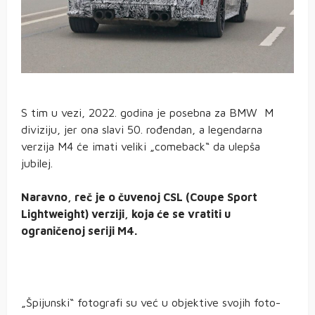
S tim u vezi, 2022. godina je posebna za BMW M
diviziju, jer ona slavi 50. rođendan, a legendarna
verzija M4 će imati veliki „comeback“ da ulepša
jubilej.
Naravno, reč je o čuvenoj CSL (Coupe Sport
Lightweight) verziji, koja će se vratiti u
ograničenoj seriji M4.
„Špijunski“ fotografi su već u objektive svojih foto-