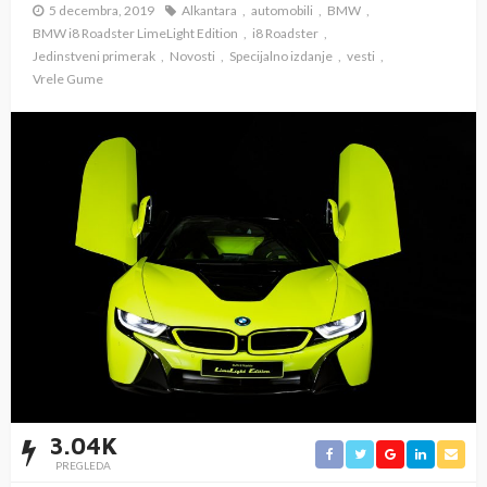
5 decembra, 2019
Alkantara
automobili
BMW
BMW i8 Roadster LimeLight Edition
i8 Roadster
Jedinstveni primerak
Novosti
Specijalno izdanje
vesti
Vrele Gume
3.04K
PREGLEDA