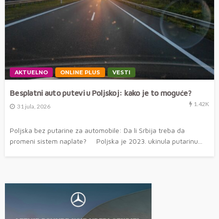
AKTUELNO
ONLINE PLUS
VESTI
Besplatni auto putevi u Poljskoj: kako je to moguće?
1.42K
31 jula, 2026
Poljska bez putarine za automobile: Da li Srbija treba da
promeni sistem naplate? Poljska je 2023. ukinula putarinu...