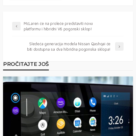
McLaren će na proleće predstaviti novu
platformu i hibridni V6 pogonski sklop!
Sledeća generacija modela Nissan Qashqai će
biti dostupna sa dva hibridna pogonska sklopa!
PROČITAJTE JOŠ