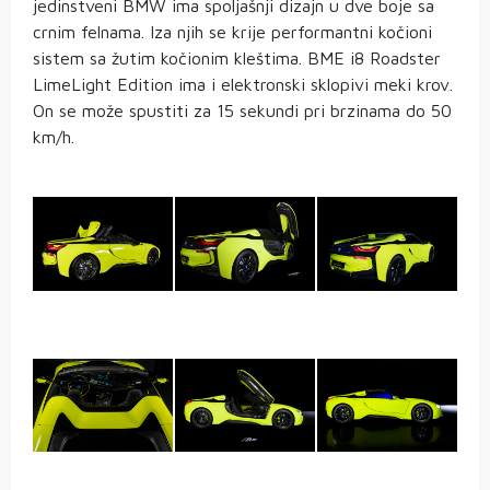
jedinstveni BMW ima spoljašnji dizajn u dve boje sa
crnim felnama. Iza njih se krije performantni kočioni
sistem sa žutim kočionim kleštima. BME i8 Roadster
LimeLight Edition ima i elektronski sklopivi meki krov.
On se može spustiti za 15 sekundi pri brzinama do 50
km/h.