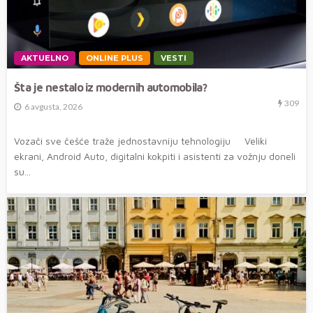
AKTUELNO
ONLINE PLUS
VESTI
Šta je nestalo iz modernih automobila?
309
6 avgusta, 2026
Vozači sve češće traže jednostavniju tehnologiju Veliki
ekrani, Android Auto, digitalni kokpiti i asistenti za vožnju doneli
su...