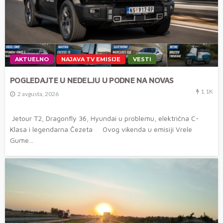
AKTUELNO
NAJAVA TV EMISIJE
VESTI
POGLEDAJTE U NEDELJU U PODNE NA NOVAS
1.1K
2 avgusta, 2026
Jetour T2, Dragonfly 36, Hyundai u problemu, električna C-
Klasa i legendarna Čezeta Ovog vikenda u emisiji Vrele
Gume...