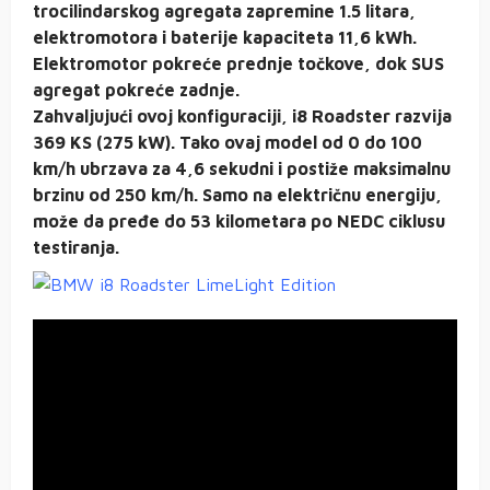
trocilindarskog agregata zapremine 1.5 litara,
elektromotora i baterije kapaciteta 11,6 kWh.
Elektromotor pokreće prednje točkove, dok SUS
agregat pokreće zadnje.
Zahvaljujući ovoj konfiguraciji, i8 Roadster razvija
369 KS (275 kW). Tako ovaj model od 0 do 100
km/h ubrzava za 4,6 sekudni i postiže maksimalnu
brzinu od 250 km/h. Samo na električnu energiju,
može da pređe do 53 kilometara po NEDC ciklusu
testiranja.