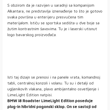
S obzirom da je razvijen u saradnji sa kompanijom
Alkantara, ne predstavlja iznenađenje to što je gotovo
svaka površina u enterijeru presvučena tim
materijalom. Ističu se sportska sedišta u dve boje sa
žutim kontrastnim šavovima. Tu je i laserski utisnut
logo bavarskog proizvođača.
Isti taj dizajn se prenosi i na panele vrata, komandnoj
tabli, centralnoj konzoli i volanu. Tu su i detalji od
ugljenikovih vlakana, plavo ambijentalno osvetljenje i
LimeLight Edition natpisi.
BMW i8 Roadster LimeLight Edition poseduje
plug-in hibridni pogonski sklop. On se sastoji od