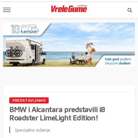
PREDSTAVLJAMO
BMW i Alcantara predstavili i8
Roadster LimeLight Edition!
Specijalno izdanje