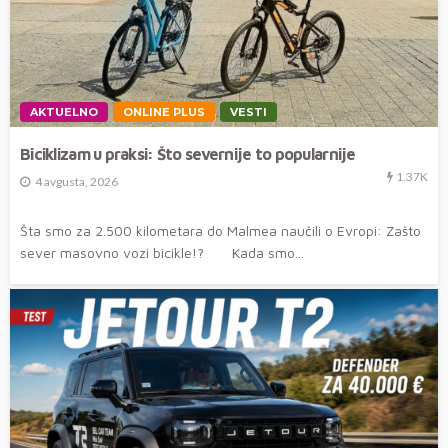
AKTUELNO
ONLINE PLUS
VESTI
Biciklizam u praksi: Što severnije to popularnije
1.37K
4 avgusta, 2026
Šta smo za 2.500 kilometara do Malmea naučili o Evropi: Zašto
sever masovno vozi bicikle!? Kada smo...