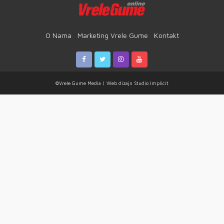
O Nama
Marketing Vrele Gume
Kontakt
©Vrele Gume Media | Web dizajn
Studio Implicit