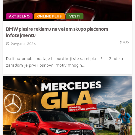
AKTUELNO
ONLINE PLUS
VESTI
BMW plasira reklamu na vašem skupo plaćenom
infotejmentu
435
9 avgusta, 2026
Da li automobil postaje bilbord koji ste sami platili? Glad za
zaradom je prvi i osnovni motiv mnogih...