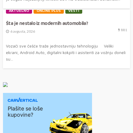
AKTUELNO
ONLINE PLUS
VESTI
Šta je nestalo iz modernih automobila?
881
6 avgusta, 2026
Vozači sve češće traže jednostavniju tehnologiju Veliki
ekrani, Android Auto, digitalni kokpiti i asistenti za vožnju doneli
su...