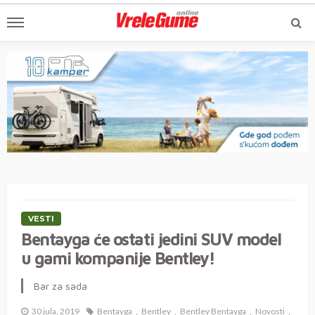
VESTI
Bentayga će ostati jedini SUV model
u gami kompanije Bentley!
Bar za sada
30 jula, 2019
Bentayga
Bentley
Bentley Bentayga
Novosti