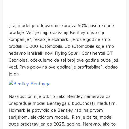
„Taj model je odgovoran skoro za 50% naše ukupne
prodaje. Već je najprodavaniji Bentley u istoriji
kompanije“, rekao je Holmark. „Prošle godine smo
prodali 10.000 automobila. Uz automobile koje smo
nedavno lansirali, novi Flying Spur i Continental GT
Cabriolet, očekujemo da taj broj ove godine bude još
veći. Prva polovina ove godine je profitabilna“, dodao
je on.
Nažalost on nije otkrio kako Bentley namerava da
unapređuje model Bentayga u budućnosti. Međutim,
Holmark je potvrdio da Bentley radi na prvom
serijskom, elektičnom modelu. Plan je da taj model
bude predstavljen do 2025. godine. Naravno, ako to