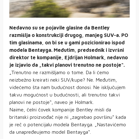
Nedavno su se pojavile glasine da Bentley
razmišlja o konstrukciji drugog, manjeg SUV-a. PO
tim glasinama, on bi se u gami pozicionirao ispod
modela Bentayga. Međutim, predsednik i izvršni
direktor te kompanije, Ejdrijan Holmark, nedavno
je izjavio da „takvi planovi trenutno ne postoje“.
„Trenutno ne razmišljamo o tome. Da li ćemo
neizbežno kreirati neki SUV/kupe? Ne. Međutim,
videćemo šta nam budućnost donosi. Ne isključujem
takvu mogućnost u budućnosti, ali trenutno takvi
planovi ne postoje“, naveo je Holmark.
Naime, čelni čovek kompanije Bentley misli da
britanski proizvođač nije ni „zagrebao površinu“ kada
je reč o potencijalu modela Bentayga. „Nastavićemo
da unapređeujemo model Bentayga“.