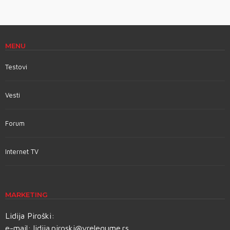
MENU
Testovi
Vesti
Forum
Internet TV
MARKETING
Lidija Piroški:
e-mail:
lidija.piroski@vrelegume.rs