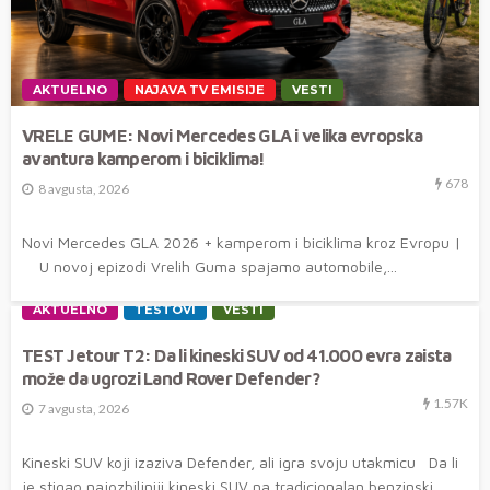
AKTUELNO
NAJAVA TV EMISIJE
VESTI
VRELE GUME: Novi Mercedes GLA i velika evropska
avantura kamperom i biciklima!
678
8 avgusta, 2026
Novi Mercedes GLA 2026 + kamperom i biciklima kroz Evropu |
U novoj epizodi Vrelih Guma spajamo automobile,...
AKTUELNO
TESTOVI
VESTI
TEST Jetour T2: Da li kineski SUV od 41.000 evra zaista
može da ugrozi Land Rover Defender?
1.57K
7 avgusta, 2026
Kineski SUV koji izaziva Defender, ali igra svoju utakmicu Da li
je stigao najozbiljniji kineski SUV na tradicionalan benzinski...