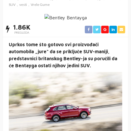
SUV
vesti
Vrele Gume
1.86K
PREGLEDA
Uprkos tome što gotovo svi proizvođači
automobila „jure“ da se priključe SUV-maniji,
predstavnici britanskog Bentley-ja su poručili da
će Bentayga ostati njihov jedini SUV.