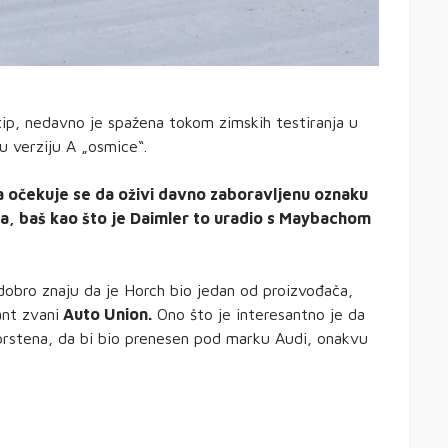
tip, nedavno je spažena tokom zimskih testiranja u
u verziju A „osmice“.
 očekuje se da oživi davno zaboravljenu oznaku
ja, baš kao što je Daimler to uradio s Maybachom
o dobro znaju da je Horch bio jedan od proizvođača,
ant zvani
Auto Union.
Ono što je interesantno je da
 prstena, da bi bio prenesen pod marku Audi, onakvu