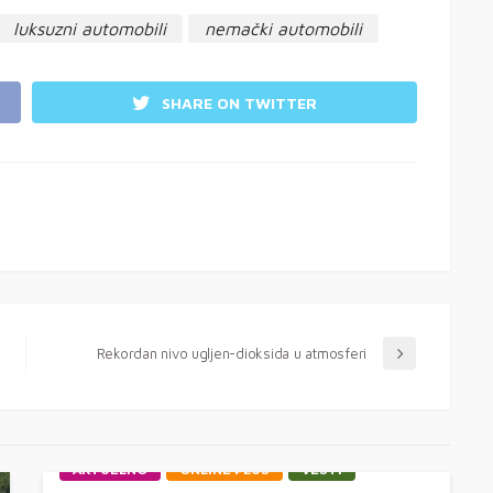
luksuzni automobili
nemački automobili
SHARE ON TWITTER
Rekordan nivo ugljen-dioksida u atmosferi
AKTUELNO
ONLINE PLUS
VESTI