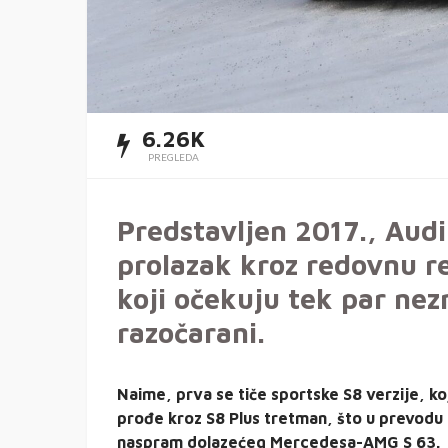
6.26K
PREGLEDA
Predstavljen 2017., Aud
prolazak kroz redovnu re
koji očekuju tek par nez
razočarani.
Naime, prva se tiče sportske S8 verzije, ko
prođe kroz S8 Plus tretman, što u prevodu z
naspram dolazećeg Mercedesa-AMG S 63.