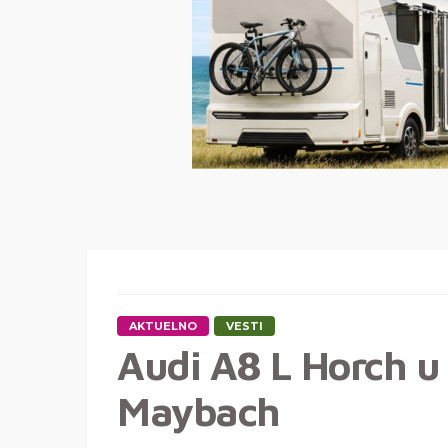
AKTUELNO
VESTI
Audi A8 L Horch u
Maybach