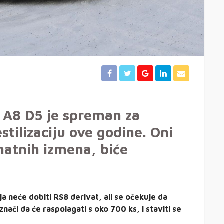
i A8 D5 je spreman za
stilizaciju ove godine. Oni
natnih izmena, biće
ja neće dobiti RS8 derivat, ali se očekuje da
nači da će raspolagati s oko 700 ks, i staviti se