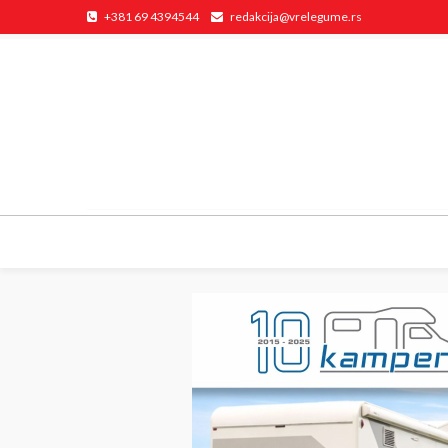
+381 69 4394544
redakcija@vrelegume.rs