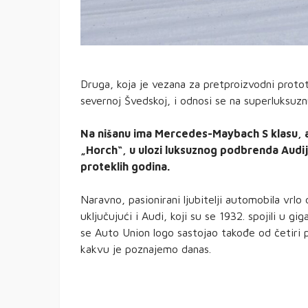
Druga, koja je vezana za pretproizvodni proto
severnoj Švedskoj, i odnosi se na superluksuzn
Na nišanu ima Mercedes-Maybach S klasu, a
„Horch“, u ulozi luksuznog podbrenda Audi
proteklih godina.
Naravno, pasionirani ljubitelji automobila vrl
uključujući i Audi, koji su se 1932. spojili u gig
se Auto Union logo sastojao takođe od četiri
kakvu je poznajemo danas.