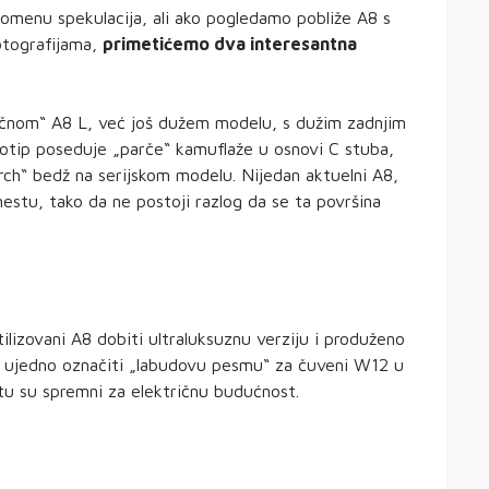
domenu spekulacija, ali ako pogledamo pobliže A8 s
otografijama,
primetićemo dva interesantna
ičnom“ A8 L, već još dužem modelu, s dužim zadnjim
otip poseduje „parče“ kamuflaže u osnovi C stuba,
h“ bedž na serijskom modelu. Nijedan aktuelni A8,
stu, tako da ne postoji razlog da se ta površina
tilizovani A8 dobiti ultraluksuznu verziju i produženo
o ujedno označiti „labudovu pesmu“ za čuveni W12 u
atu su spremni za električnu budućnost.