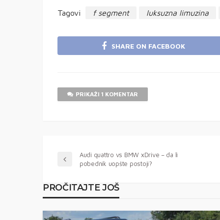
Tagovi
f segment
luksuzna limuzina
SHARE ON FACEBOOK
PRIKAŽI 1 KOMENTAR
Audi quattro vs BMW xDrive – da li
pobednik uopšte postoji?
PROČITAJTE JOŠ