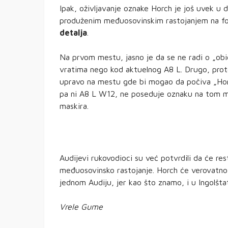
Ipak, oživljavanje oznake Horch je još uvek u 
produženim međuosovinskim rastojanjem na f
detalja
.
Na prvom mestu, jasno je da se ne radi o „ob
vratima nego kod aktuelnog A8 L. Drugo, prot
upravo na mestu gde bi mogao da počiva „Horc
pa ni A8 L W12, ne poseduje oznaku na tom me
maskira.
Audijevi rukovodioci su već potvrdili da će res
međuosovinsko rastojanje. Horch će verovatn
jednom Audiju, jer kao što znamo, i u Ingolšt
Vrele Gume