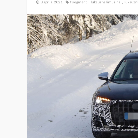
8 aprila, 2021
f segment
luksuzna limuzina
luksuzni