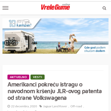
AKTUELNO
VESTI
Amerikanci pokreću istragu o
navodnom kršenju JLR-ovog patenta
od strane Volkswagena
22 decembra, 2020
Jaguar Land Rover
Off-road