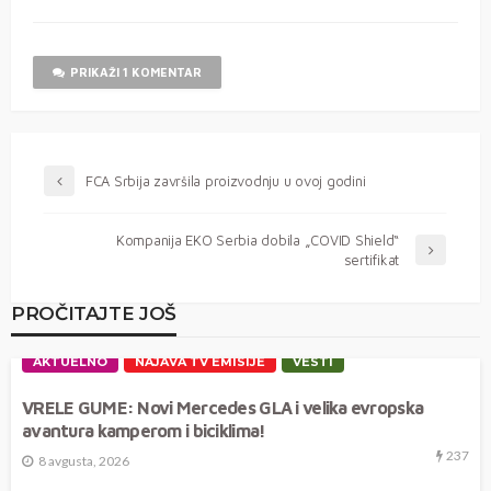
PRIKAŽI 1 KOMENTAR
FCA Srbija završila proizvodnju u ovoj godini
Kompanija EKO Serbia dobila „COVID Shield“
sertifikat
PROČITAJTE JOŠ
AKTUELNO
NAJAVA TV EMISIJE
VESTI
VRELE GUME: Novi Mercedes GLA i velika evropska
avantura kamperom i biciklima!
237
8 avgusta, 2026