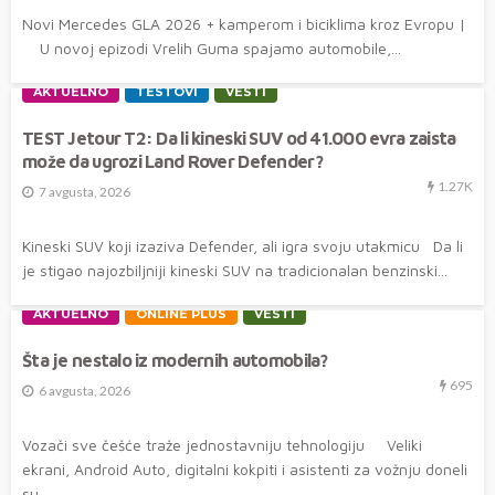
Novi Mercedes GLA 2026 + kamperom i biciklima kroz Evropu |
U novoj epizodi Vrelih Guma spajamo automobile,...
AKTUELNO
TESTOVI
VESTI
TEST Jetour T2: Da li kineski SUV od 41.000 evra zaista
može da ugrozi Land Rover Defender?
1.27K
7 avgusta, 2026
Kineski SUV koji izaziva Defender, ali igra svoju utakmicu Da li
je stigao najozbiljniji kineski SUV na tradicionalan benzinski...
AKTUELNO
ONLINE PLUS
VESTI
Šta je nestalo iz modernih automobila?
695
6 avgusta, 2026
Vozači sve češće traže jednostavniju tehnologiju Veliki
ekrani, Android Auto, digitalni kokpiti i asistenti za vožnju doneli
su...