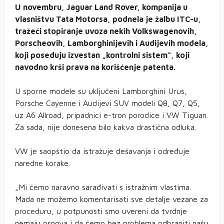
U novembru, Jaguar Land Rover, kompanija u
vlasništvu Tata Motorsa, podnela je žalbu ITC-u,
tražeći stopiranje uvoza nekih Volkswagenovih,
Porscheovih, Lamborghinijevih i Audijevih modela,
koji poseduju izvestan „kontrolni sistem“, koji
navodno krši prava na korišćenje patenta.
U sporne modele su uključeni Lamborghini Urus,
Porsche Cayenne i Audijevi SUV modeli Q8, Q7, Q5,
uz A6 Allroad, pripadnici e-tron porodice i VW Tiguan.
Za sada, nije donesena bilo kakva drastična odluka.
VW je saopštio da istražuje dešavanja i određuje
naredne korake.
„Mi ćemo naravno sarađivati s istražnim vlastima.
Mada ne možemo komentarisati sve detalje vezane za
proceduru, u potpunosti smo uvereni da tvrdnje
nemaju osnova i da ćemo bez problema odbraniti našu