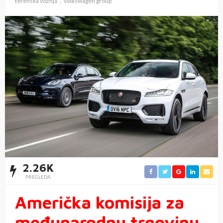
terenska vožnja
volkswagen group
2.26K
PREGLEDA
Američka komisija za
međunarodnu trgovinu