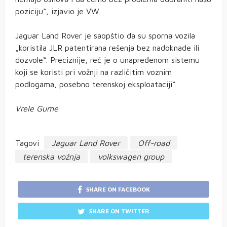
poziciju“, izjavio je VW.
Jaguar Land Rover je saopštio da su sporna vozila
„koristila JLR patentirana rešenja bez nadoknade ili
dozvole“. Preciznije, reč je o unapređenom sistemu
koji se koristi pri vožnji na različitim voznim
podlogama, posebno terenskoj eksploataciji“.
Vrele Gume
Tagovi
Jaguar Land Rover
Off-road
terenska vožnja
volkswagen group
SHARE ON FACEBOOK
SHARE ON TWITTER